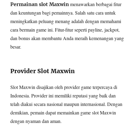
menawarkan berbagai fitur
Permainan slot Maxwin
dan keuntungan bagi pemainnya. Salah satu cara untuk
meningkatkan peluang menang adalah dengan memahami
cara bermain game ini. Fitur-fitur seperti payline, jackpot,
dan bonus akan membantu Anda meraih kemenangan yang
besar.
Provider Slot Maxwin
Slot Maxwin disajikan oleh provider game terpercaya di
Indonesia. Provider ini memiliki reputasi yang baik dan
telah diakui secara nasional maupun internasional. Dengan
demikian, pemain dapat memainkan game slot Maxwin
dengan nyaman dan aman.