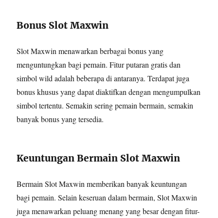
Bonus Slot Maxwin
Slot Maxwin menawarkan berbagai bonus yang
menguntungkan bagi pemain. Fitur putaran gratis dan
simbol wild adalah beberapa di antaranya. Terdapat juga
bonus khusus yang dapat diaktifkan dengan mengumpulkan
simbol tertentu. Semakin sering pemain bermain, semakin
banyak bonus yang tersedia.
Keuntungan Bermain Slot Maxwin
Bermain Slot Maxwin memberikan banyak keuntungan
bagi pemain. Selain keseruan dalam bermain, Slot Maxwin
juga menawarkan peluang menang yang besar dengan fitur-