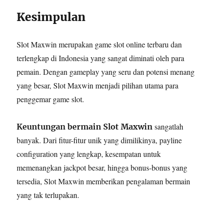
Kesimpulan
Slot Maxwin merupakan game slot online terbaru dan
terlengkap di Indonesia yang sangat diminati oleh para
pemain. Dengan gameplay yang seru dan potensi menang
yang besar, Slot Maxwin menjadi pilihan utama para
penggemar game slot.
sangatlah
Keuntungan bermain Slot Maxwin
banyak. Dari fitur-fitur unik yang dimilikinya, payline
configuration yang lengkap, kesempatan untuk
memenangkan jackpot besar, hingga bonus-bonus yang
tersedia, Slot Maxwin memberikan pengalaman bermain
yang tak terlupakan.