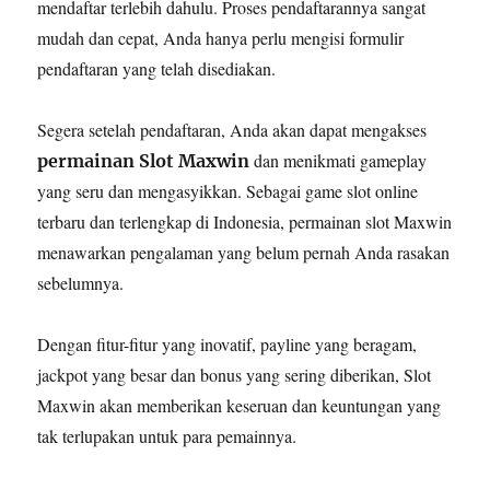
mendaftar terlebih dahulu. Proses pendaftarannya sangat
mudah dan cepat, Anda hanya perlu mengisi formulir
pendaftaran yang telah disediakan.
Segera setelah pendaftaran, Anda akan dapat mengakses
dan menikmati gameplay
permainan Slot Maxwin
yang seru dan mengasyikkan. Sebagai game slot online
terbaru dan terlengkap di Indonesia, permainan slot Maxwin
menawarkan pengalaman yang belum pernah Anda rasakan
sebelumnya.
Dengan fitur-fitur yang inovatif, payline yang beragam,
jackpot yang besar dan bonus yang sering diberikan, Slot
Maxwin akan memberikan keseruan dan keuntungan yang
tak terlupakan untuk para pemainnya.