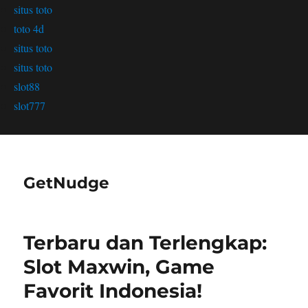
situs toto
toto 4d
situs toto
situs toto
slot88
slot777
GetNudge
Terbaru dan Terlengkap:
Slot Maxwin, Game
Favorit Indonesia!