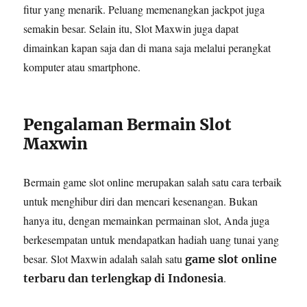
fitur yang menarik. Peluang memenangkan jackpot juga
semakin besar. Selain itu, Slot Maxwin juga dapat
dimainkan kapan saja dan di mana saja melalui perangkat
komputer atau smartphone.
Pengalaman Bermain Slot
Maxwin
Bermain game slot online merupakan salah satu cara terbaik
untuk menghibur diri dan mencari kesenangan. Bukan
hanya itu, dengan memainkan permainan slot, Anda juga
berkesempatan untuk mendapatkan hadiah uang tunai yang
besar. Slot Maxwin adalah salah satu
game slot online
.
terbaru dan terlengkap di Indonesia