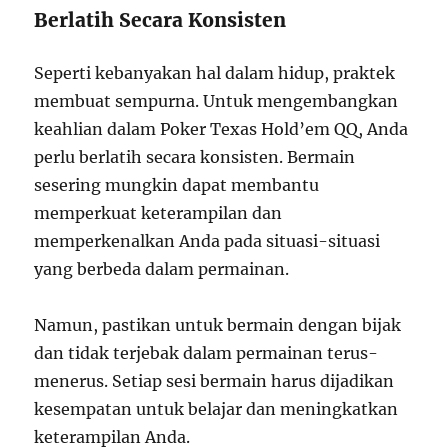
Berlatih Secara Konsisten
Seperti kebanyakan hal dalam hidup, praktek
membuat sempurna. Untuk mengembangkan
keahlian dalam Poker Texas Hold’em QQ, Anda
perlu berlatih secara konsisten. Bermain
sesering mungkin dapat membantu
memperkuat keterampilan dan
memperkenalkan Anda pada situasi-situasi
yang berbeda dalam permainan.
Namun, pastikan untuk bermain dengan bijak
dan tidak terjebak dalam permainan terus-
menerus. Setiap sesi bermain harus dijadikan
kesempatan untuk belajar dan meningkatkan
keterampilan Anda.