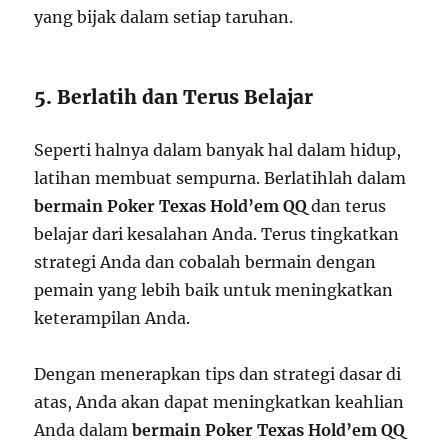
yang bijak dalam setiap taruhan.
5. Berlatih dan Terus Belajar
Seperti halnya dalam banyak hal dalam hidup,
latihan membuat sempurna. Berlatihlah dalam
bermain Poker Texas Hold’em QQ
dan terus
belajar dari kesalahan Anda. Terus tingkatkan
strategi Anda dan cobalah bermain dengan
pemain yang lebih baik untuk meningkatkan
keterampilan Anda.
Dengan menerapkan tips dan strategi dasar di
atas, Anda akan dapat meningkatkan keahlian
Anda dalam
bermain Poker Texas Hold’em QQ