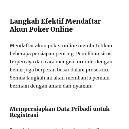
Langkah Efektif Mendaftar
Akun Poker Online
Mendaftar akun poker online membutuhkan
beberapa persiapan penting. Pemilihan situs
terpercaya dan cara mengisi formulir dengan
benar juga berperan besar dalam proses ini.
Semua langkah ini akan membantu pemain
bermain dengan aman dan nyaman.
Mempersiapkan Data Pribadi untuk
Registrasi