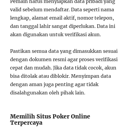
Pemain harus menyiapkan data pribadi yang
valid sebelum mendaftar. Data seperti nama
lengkap, alamat email aktif, nomor telepon,
dan tanggal lahir sangat diperlukan. Data ini
akan digunakan untuk verifikasi akun.
Pastikan semua data yang dimasukkan sesuai
dengan dokumen resmi agar proses verifikasi
cepat dan mudah. Jika data tidak cocok, akun
bisa ditolak atau diblokir. Menyimpan data
dengan aman juga penting agar tidak
disalahgunakan oleh pihak lain.
Memilih Situs Poker Online
Terpercaya