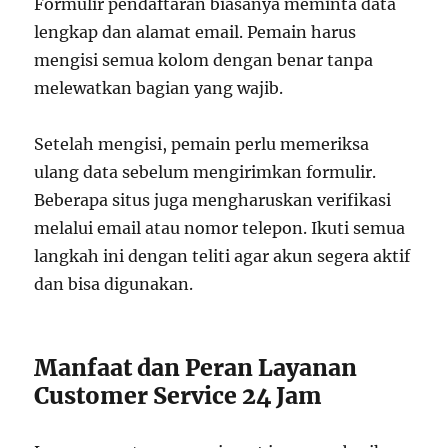
Formulir pendaftaran biasanya meminta data
lengkap dan alamat email. Pemain harus
mengisi semua kolom dengan benar tanpa
melewatkan bagian yang wajib.
Setelah mengisi, pemain perlu memeriksa
ulang data sebelum mengirimkan formulir.
Beberapa situs juga mengharuskan verifikasi
melalui email atau nomor telepon. Ikuti semua
langkah ini dengan teliti agar akun segera aktif
dan bisa digunakan.
Manfaat dan Peran Layanan
Customer Service 24 Jam