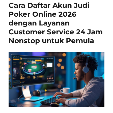
Cara Daftar Akun Judi
Poker Online 2026
dengan Layanan
Customer Service 24 Jam
Nonstop untuk Pemula