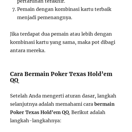
pertaruhan terakhir.
Pemain dengan kombinasi kartu terbaik
menjadi pemenangnya.
Jika terdapat dua pemain atau lebih dengan
kombinasi kartu yang sama, maka pot dibagi
antara mereka.
Cara Bermain Poker Texas Hold’em
QQ
Setelah Anda mengerti aturan dasar, langkah
selanjutnya adalah memahami cara
bermain
Poker Texas Hold’em QQ
. Berikut adalah
langkah-langkahnya: