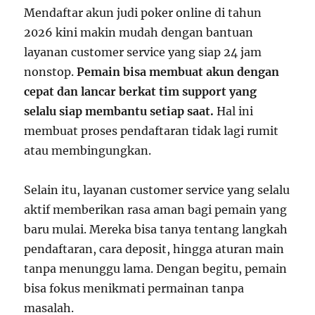
Mendaftar akun judi poker online di tahun
2026 kini makin mudah dengan bantuan
layanan customer service yang siap 24 jam
nonstop.
Pemain bisa membuat akun dengan
cepat dan lancar berkat tim support yang
selalu siap membantu setiap saat.
Hal ini
membuat proses pendaftaran tidak lagi rumit
atau membingungkan.
Selain itu, layanan customer service yang selalu
aktif memberikan rasa aman bagi pemain yang
baru mulai. Mereka bisa tanya tentang langkah
pendaftaran, cara deposit, hingga aturan main
tanpa menunggu lama. Dengan begitu, pemain
bisa fokus menikmati permainan tanpa
masalah.