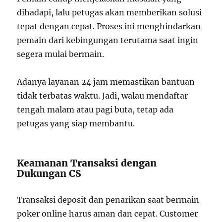
dihadapi, lalu petugas akan memberikan solusi
tepat dengan cepat. Proses ini menghindarkan
pemain dari kebingungan terutama saat ingin
segera mulai bermain.
Adanya layanan 24 jam memastikan bantuan
tidak terbatas waktu. Jadi, walau mendaftar
tengah malam atau pagi buta, tetap ada
petugas yang siap membantu.
Keamanan Transaksi dengan
Dukungan CS
Transaksi deposit dan penarikan saat bermain
poker online harus aman dan cepat. Customer