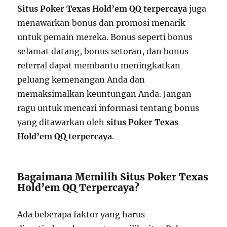
Situs Poker Texas Hold’em QQ terpercaya
juga
menawarkan bonus dan promosi menarik
untuk pemain mereka. Bonus seperti bonus
selamat datang, bonus setoran, dan bonus
referral dapat membantu meningkatkan
peluang kemenangan Anda dan
memaksimalkan keuntungan Anda. Jangan
ragu untuk mencari informasi tentang bonus
yang ditawarkan oleh
situs Poker Texas
Hold’em QQ terpercaya
.
Bagaimana Memilih Situs Poker Texas
Hold’em QQ Terpercaya?
Ada beberapa faktor yang harus