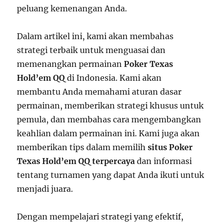
peluang kemenangan Anda.
Dalam artikel ini, kami akan membahas
strategi terbaik untuk menguasai dan
memenangkan permainan
Poker Texas
Hold’em QQ
di Indonesia. Kami akan
membantu Anda memahami aturan dasar
permainan, memberikan strategi khusus untuk
pemula, dan membahas cara mengembangkan
keahlian dalam permainan ini. Kami juga akan
memberikan tips dalam memilih
situs Poker
Texas Hold’em QQ terpercaya
dan informasi
tentang turnamen yang dapat Anda ikuti untuk
menjadi juara.
Dengan mempelajari strategi yang efektif,