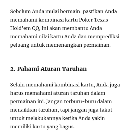
Sebelum Anda mulai bermain, pastikan Anda
memahami kombinasi kartu Poker Texas
Hold’em QQ. Ini akan membantu Anda
memahami nilai kartu Anda dan memprediksi
peluang untuk memenangkan permainan.
2. Pahami Aturan Taruhan
Selain memahami kombinasi kartu, Anda juga
harus memahami aturan taruhan dalam
permainan ini. Jangan terburu-buru dalam
menaikkan taruhan, tapi jangan juga takut
untuk melakukannya ketika Anda yakin
memiliki kartu yang bagus.