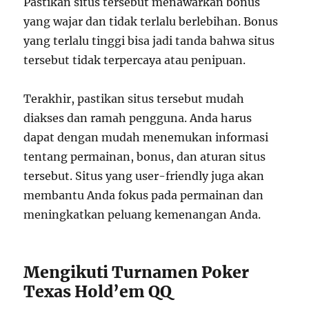
Pastikan situs tersebut menawarkan bonus
yang wajar dan tidak terlalu berlebihan. Bonus
yang terlalu tinggi bisa jadi tanda bahwa situs
tersebut tidak terpercaya atau penipuan.
Terakhir, pastikan situs tersebut mudah
diakses dan ramah pengguna. Anda harus
dapat dengan mudah menemukan informasi
tentang permainan, bonus, dan aturan situs
tersebut. Situs yang user-friendly juga akan
membantu Anda fokus pada permainan dan
meningkatkan peluang kemenangan Anda.
Mengikuti Turnamen Poker
Texas Hold’em QQ