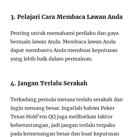
3. Pelajari Cara Membaca Lawan Anda
Penting untuk memahami perilaku dan gaya
bermain lawan Anda. Membaca lawan Anda
dapat membantu Anda membuat keputusan
yang lebih baik dalam permainan.
4. Jangan Terlalu Serakah
Terkadang pemula merasa terlalu serakah dan
ingin menang besar. Ingatlah bahwa Poker
Texas Hold’em QQ juga melibatkan faktor
keberuntungan, jadi jangan terlalu terpaku
pada kemenangan besar dan buat keputusan