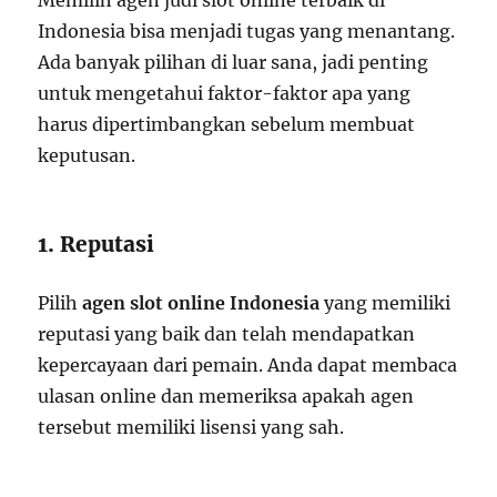
Indonesia bisa menjadi tugas yang menantang.
Ada banyak pilihan di luar sana, jadi penting
untuk mengetahui faktor-faktor apa yang
harus dipertimbangkan sebelum membuat
keputusan.
1. Reputasi
Pilih
agen slot online Indonesia
yang memiliki
reputasi yang baik dan telah mendapatkan
kepercayaan dari pemain. Anda dapat membaca
ulasan online dan memeriksa apakah agen
tersebut memiliki lisensi yang sah.