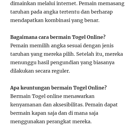
dimainkan melalui internet. Pemain memasang
taruhan pada angka tertentu dan berharap
mendapatkan kombinasi yang benar.
Bagaimana cara bermain Togel Online?
Pemain memilih angka sesuai dengan jenis
taruhan yang mereka pilih. Setelah itu, mereka
menunggu hasil pengundian yang biasanya
dilakukan secara reguler.
Apa keuntungan bermain Togel Online?
Bermain Togel online menawarkan
kenyamanan dan aksesibilitas. Pemain dapat
bermain kapan saja dan di mana saja
menggunakan perangkat mereka.