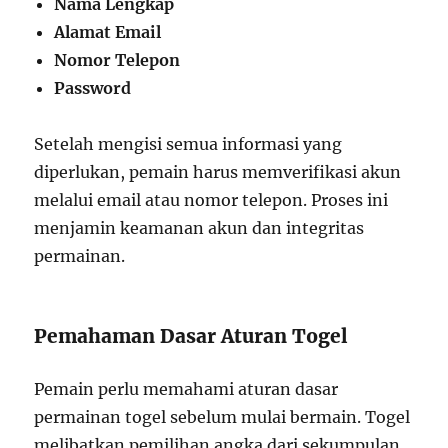
Nama Lengkap
Alamat Email
Nomor Telepon
Password
Setelah mengisi semua informasi yang
diperlukan, pemain harus memverifikasi akun
melalui email atau nomor telepon. Proses ini
menjamin keamanan akun dan integritas
permainan.
Pemahaman Dasar Aturan Togel
Pemain perlu memahami aturan dasar
permainan togel sebelum mulai bermain. Togel
melibatkan pemilihan angka dari sekumpulan