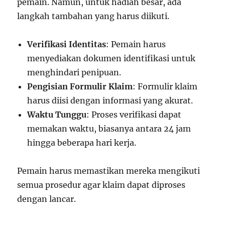
pemain. Namun, untuk hadiah besar, ada
langkah tambahan yang harus diikuti.
Verifikasi Identitas
: Pemain harus
menyediakan dokumen identifikasi untuk
menghindari penipuan.
Pengisian Formulir Klaim
: Formulir klaim
harus diisi dengan informasi yang akurat.
Waktu Tunggu
: Proses verifikasi dapat
memakan waktu, biasanya antara 24 jam
hingga beberapa hari kerja.
Pemain harus memastikan mereka mengikuti
semua prosedur agar klaim dapat diproses
dengan lancar.