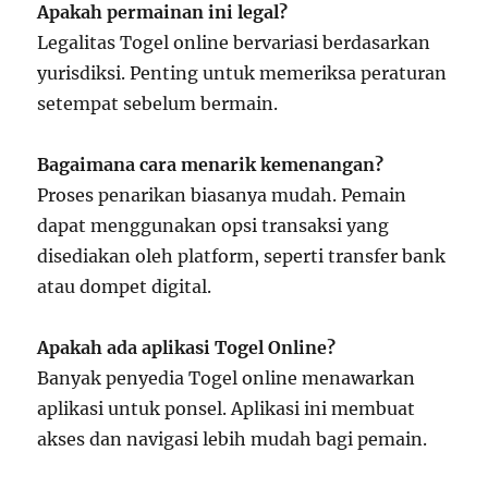
Apakah permainan ini legal?
Legalitas Togel online bervariasi berdasarkan
yurisdiksi. Penting untuk memeriksa peraturan
setempat sebelum bermain.
Bagaimana cara menarik kemenangan?
Proses penarikan biasanya mudah. Pemain
dapat menggunakan opsi transaksi yang
disediakan oleh platform, seperti transfer bank
atau dompet digital.
Apakah ada aplikasi Togel Online?
Banyak penyedia Togel online menawarkan
aplikasi untuk ponsel. Aplikasi ini membuat
akses dan navigasi lebih mudah bagi pemain.