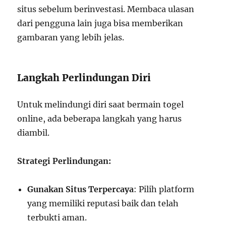
situs sebelum berinvestasi. Membaca ulasan
dari pengguna lain juga bisa memberikan
gambaran yang lebih jelas.
Langkah Perlindungan Diri
Untuk melindungi diri saat bermain togel
online, ada beberapa langkah yang harus
diambil.
Strategi Perlindungan:
Gunakan Situs Terpercaya
: Pilih platform
yang memiliki reputasi baik dan telah
terbukti aman.