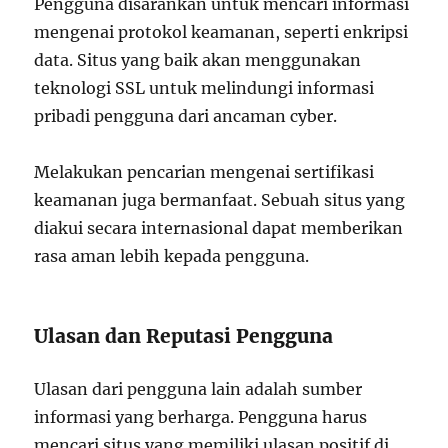
Pengguna disarankan untuk mencari informasi
mengenai protokol keamanan, seperti enkripsi
data. Situs yang baik akan menggunakan
teknologi SSL untuk melindungi informasi
pribadi pengguna dari ancaman cyber.
Melakukan pencarian mengenai sertifikasi
keamanan juga bermanfaat. Sebuah situs yang
diakui secara internasional dapat memberikan
rasa aman lebih kepada pengguna.
Ulasan dan Reputasi Pengguna
Ulasan dari pengguna lain adalah sumber
informasi yang berharga. Pengguna harus
mencari situs yang memiliki ulasan positif di