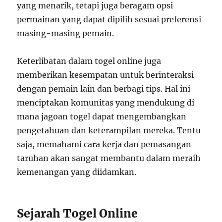
yang menarik, tetapi juga beragam opsi
permainan yang dapat dipilih sesuai preferensi
masing-masing pemain.
Keterlibatan dalam togel online juga
memberikan kesempatan untuk berinteraksi
dengan pemain lain dan berbagi tips. Hal ini
menciptakan komunitas yang mendukung di
mana jagoan togel dapat mengembangkan
pengetahuan dan keterampilan mereka. Tentu
saja, memahami cara kerja dan pemasangan
taruhan akan sangat membantu dalam meraih
kemenangan yang diidamkan.
Sejarah Togel Online