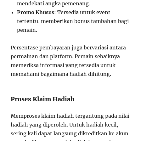
mendekati angka pemenang.
Promo Khusus
: Tersedia untuk event
tertentu, memberikan bonus tambahan bagi
pemain.
Persentase pembayaran juga bervariasi antara
permainan dan platform. Pemain sebaiknya
memeriksa informasi yang tersedia untuk
memahami bagaimana hadiah dihitung.
Proses Klaim Hadiah
Memproses klaim hadiah tergantung pada nilai
hadiah yang diperoleh. Untuk hadiah kecil,
sering kali dapat langsung dikreditkan ke akun