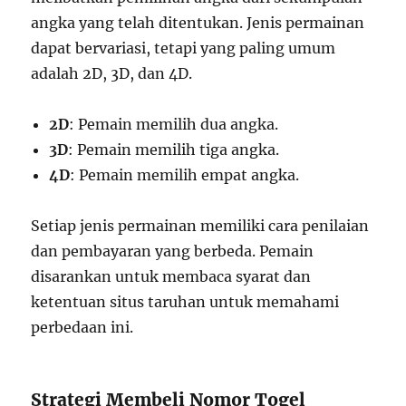
angka yang telah ditentukan. Jenis permainan
dapat bervariasi, tetapi yang paling umum
adalah 2D, 3D, dan 4D.
2D
: Pemain memilih dua angka.
3D
: Pemain memilih tiga angka.
4D
: Pemain memilih empat angka.
Setiap jenis permainan memiliki cara penilaian
dan pembayaran yang berbeda. Pemain
disarankan untuk membaca syarat dan
ketentuan situs taruhan untuk memahami
perbedaan ini.
Strategi Membeli Nomor Togel