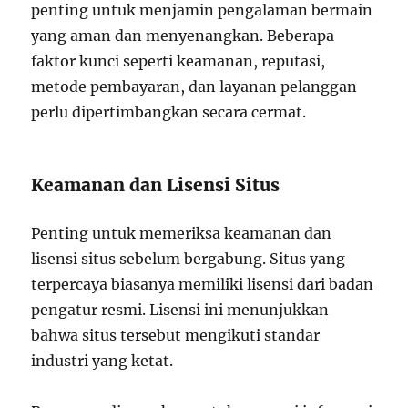
penting untuk menjamin pengalaman bermain
yang aman dan menyenangkan. Beberapa
faktor kunci seperti keamanan, reputasi,
metode pembayaran, dan layanan pelanggan
perlu dipertimbangkan secara cermat.
Keamanan dan Lisensi Situs
Penting untuk memeriksa keamanan dan
lisensi situs sebelum bergabung. Situs yang
terpercaya biasanya memiliki lisensi dari badan
pengatur resmi. Lisensi ini menunjukkan
bahwa situs tersebut mengikuti standar
industri yang ketat.