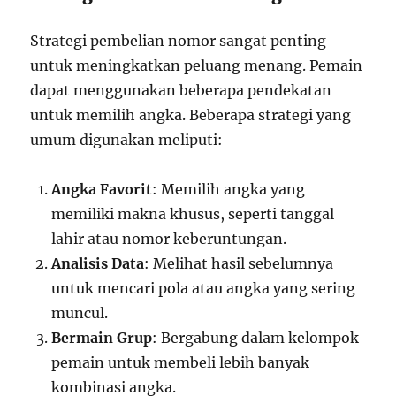
Strategi pembelian nomor sangat penting
untuk meningkatkan peluang menang. Pemain
dapat menggunakan beberapa pendekatan
untuk memilih angka. Beberapa strategi yang
umum digunakan meliputi:
Angka Favorit
: Memilih angka yang
memiliki makna khusus, seperti tanggal
lahir atau nomor keberuntungan.
Analisis Data
: Melihat hasil sebelumnya
untuk mencari pola atau angka yang sering
muncul.
Bermain Grup
: Bergabung dalam kelompok
pemain untuk membeli lebih banyak
kombinasi angka.