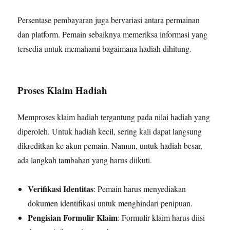
Persentase pembayaran juga bervariasi antara permainan
dan platform. Pemain sebaiknya memeriksa informasi yang
tersedia untuk memahami bagaimana hadiah dihitung.
Proses Klaim Hadiah
Memproses klaim hadiah tergantung pada nilai hadiah yang
diperoleh. Untuk hadiah kecil, sering kali dapat langsung
dikreditkan ke akun pemain. Namun, untuk hadiah besar,
ada langkah tambahan yang harus diikuti.
Verifikasi Identitas
: Pemain harus menyediakan
dokumen identifikasi untuk menghindari penipuan.
Pengisian Formulir Klaim
: Formulir klaim harus diisi