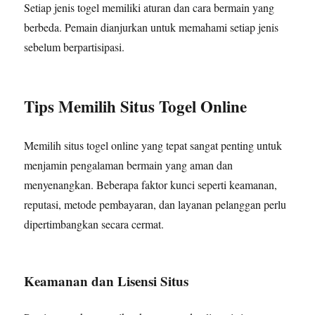
Setiap jenis togel memiliki aturan dan cara bermain yang
berbeda. Pemain dianjurkan untuk memahami setiap jenis
sebelum berpartisipasi.
Tips Memilih Situs Togel Online
Memilih situs togel online yang tepat sangat penting untuk
menjamin pengalaman bermain yang aman dan
menyenangkan. Beberapa faktor kunci seperti keamanan,
reputasi, metode pembayaran, dan layanan pelanggan perlu
dipertimbangkan secara cermat.
Keamanan dan Lisensi Situs