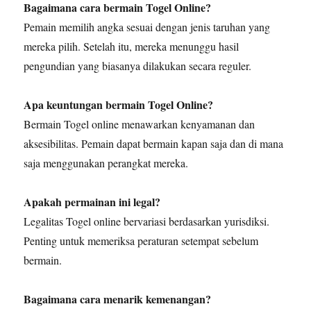
Bagaimana cara bermain Togel Online?
Pemain memilih angka sesuai dengan jenis taruhan yang
mereka pilih. Setelah itu, mereka menunggu hasil
pengundian yang biasanya dilakukan secara reguler.
Apa keuntungan bermain Togel Online?
Bermain Togel online menawarkan kenyamanan dan
aksesibilitas. Pemain dapat bermain kapan saja dan di mana
saja menggunakan perangkat mereka.
Apakah permainan ini legal?
Legalitas Togel online bervariasi berdasarkan yurisdiksi.
Penting untuk memeriksa peraturan setempat sebelum
bermain.
Bagaimana cara menarik kemenangan?