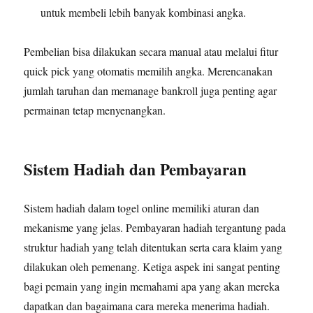
untuk membeli lebih banyak kombinasi angka.
Pembelian bisa dilakukan secara manual atau melalui fitur
quick pick yang otomatis memilih angka. Merencanakan
jumlah taruhan dan memanage bankroll juga penting agar
permainan tetap menyenangkan.
Sistem Hadiah dan Pembayaran
Sistem hadiah dalam togel online memiliki aturan dan
mekanisme yang jelas. Pembayaran hadiah tergantung pada
struktur hadiah yang telah ditentukan serta cara klaim yang
dilakukan oleh pemenang. Ketiga aspek ini sangat penting
bagi pemain yang ingin memahami apa yang akan mereka
dapatkan dan bagaimana cara mereka menerima hadiah.