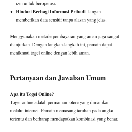
izin untuk beroperasi.
Hindari Berbagi Informasi Pribadi
: Jangan
memberikan data sensitif tanpa alasan yang jelas.
Menggunakan metode pembayaran yang aman juga sangat
dianjurkan. Dengan langkah-langkah ini, pemain dapat
menikmati togel online dengan lebih aman.
Pertanyaan dan Jawaban Umum
Apa itu Togel Online?
Togel online adalah permainan lotere yang dimainkan
melalui internet. Pemain memasang taruhan pada angka
tertentu dan berharap mendapatkan kombinasi yang benar.