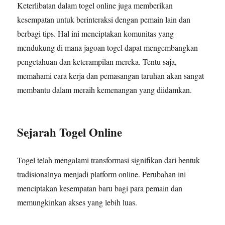
Keterlibatan dalam togel online juga memberikan
kesempatan untuk berinteraksi dengan pemain lain dan
berbagi tips. Hal ini menciptakan komunitas yang
mendukung di mana jagoan togel dapat mengembangkan
pengetahuan dan keterampilan mereka. Tentu saja,
memahami cara kerja dan pemasangan taruhan akan sangat
membantu dalam meraih kemenangan yang diidamkan.
Sejarah Togel Online
Togel telah mengalami transformasi signifikan dari bentuk
tradisionalnya menjadi platform online. Perubahan ini
menciptakan kesempatan baru bagi para pemain dan
memungkinkan akses yang lebih luas.