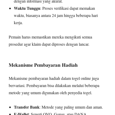
dengan informasi yang akurat.
Waktu Tunggu
: Proses verifikasi dapat memakan
waktu, biasanya antara 24 jam hingga beberapa hari
kerja.
Pemain harus memastikan mereka mengikuti semua
prosedur agar klaim dapat diproses dengan lancar.
Mekanisme Pembayaran Hadiah
Mekanisme pembayaran hadiah dalam togel online juga
bervariasi. Pembayaran bisa dilakukan melalui beberapa
metode yang umum digunakan oleh penyedia togel.
Transfer Bank
: Metode yang paling umum dan aman.
E-Wallet
: Seperti OVO, Gopay, atau DANA,