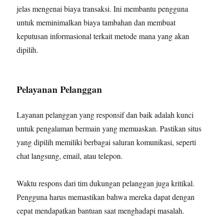
jelas mengenai biaya transaksi. Ini membantu pengguna
untuk meminimalkan biaya tambahan dan membuat
keputusan informasional terkait metode mana yang akan
dipilih.
Pelayanan Pelanggan
Layanan pelanggan yang responsif dan baik adalah kunci
untuk pengalaman bermain yang memuaskan. Pastikan situs
yang dipilih memiliki berbagai saluran komunikasi, seperti
chat langsung, email, atau telepon.
Waktu respons dari tim dukungan pelanggan juga kritikal.
Pengguna harus memastikan bahwa mereka dapat dengan
cepat mendapatkan bantuan saat menghadapi masalah.