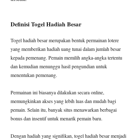
Definisi Togel Hadiah Besar
Togel hadiah besar merupakan bentuk permainan lotere
yang memberikan hadiah uang tunai dalam jumlah besar
kepada pemenang. Pemain memilih angka-angka tertentu
dan kemudian menunggu hasil pengundian untuk
menentukan pemenang.
Permainan ini biasanya dilakukan secara online,
memungkinkan akses yang lebih luas dan mudah bagi
pemain. Selain itu, banyak situs menawarkan berbagai
bonus dan insentif untuk menarik pemain baru.
Dengan hadiah yang signifikan, togel hadiah besar menjadi