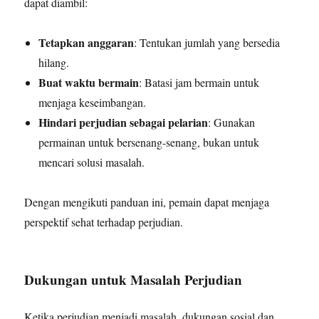
dapat diambil:
Tetapkan anggaran
: Tentukan jumlah yang bersedia
hilang.
Buat waktu bermain
: Batasi jam bermain untuk
menjaga keseimbangan.
Hindari perjudian sebagai pelarian
: Gunakan
permainan untuk bersenang-senang, bukan untuk
mencari solusi masalah.
Dengan mengikuti panduan ini, pemain dapat menjaga
perspektif sehat terhadap perjudian.
Dukungan untuk Masalah Perjudian
Ketika perjudian menjadi masalah, dukungan sosial dan