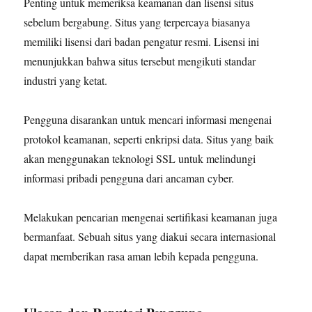
Penting untuk memeriksa keamanan dan lisensi situs
sebelum bergabung. Situs yang terpercaya biasanya
memiliki lisensi dari badan pengatur resmi. Lisensi ini
menunjukkan bahwa situs tersebut mengikuti standar
industri yang ketat.
Pengguna disarankan untuk mencari informasi mengenai
protokol keamanan, seperti enkripsi data. Situs yang baik
akan menggunakan teknologi SSL untuk melindungi
informasi pribadi pengguna dari ancaman cyber.
Melakukan pencarian mengenai sertifikasi keamanan juga
bermanfaat. Sebuah situs yang diakui secara internasional
dapat memberikan rasa aman lebih kepada pengguna.