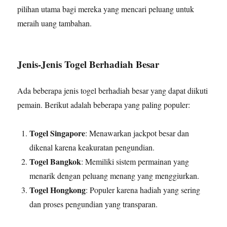
pilihan utama bagi mereka yang mencari peluang untuk
meraih uang tambahan.
Jenis-Jenis Togel Berhadiah Besar
Ada beberapa jenis togel berhadiah besar yang dapat diikuti
pemain. Berikut adalah beberapa yang paling populer:
Togel Singapore
: Menawarkan jackpot besar dan
dikenal karena keakuratan pengundian.
Togel Bangkok
: Memiliki sistem permainan yang
menarik dengan peluang menang yang menggiurkan.
Togel Hongkong
: Populer karena hadiah yang sering
dan proses pengundian yang transparan.