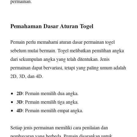
permainan.
Pemahaman Dasar Aturan Togel
Pemain perlu memahami aturan dasar permainan togel
sebelum mulai bermain. Togel melibatkan pemilihan angka
dari sekumpulan angka yang telah ditentukan. Jenis
permainan dapat bervariasi, tetapi yang paling umum adalah
2D, 3D, dan 4D.
2D
: Pemain memilih dua angka.
3D
: Pemain memilih tiga angka.
4D
: Pemain memilih empat angka.
Setiap jenis permainan memiliki cara penilaian dan
pembayaran yang berbeda. Pemain disarankan untuk