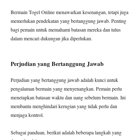
Bermain Togel Online menawarkan kesenangan, tetapi juga
memerlukan pendekatan yang bertanggung jawab. Penting
bagi pemain untuk memahami batasan mereka dan tulus
dalam mencari dukungan jika diperlukan.
Perjudian yang Bertanggung Jawab
Perjudian yang bertanggung jawab adalah kunci untuk
pengalaman bermain yang menyenangkan. Pemain perlu
menetapkan batasan waktu dan uang sebelum bermain. Ini
membantu menghindari kerugian yang tidak perlu dan
menjaga kontrol.
Sebagai panduan, berikut adalah beberapa langkah yang