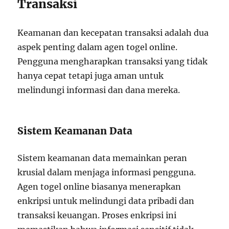
Transaksi
Keamanan dan kecepatan transaksi adalah dua
aspek penting dalam agen togel online.
Pengguna mengharapkan transaksi yang tidak
hanya cepat tetapi juga aman untuk
melindungi informasi dan dana mereka.
Sistem Keamanan Data
Sistem keamanan data memainkan peran
krusial dalam menjaga informasi pengguna.
Agen togel online biasanya menerapkan
enkripsi untuk melindungi data pribadi dan
transaksi keuangan. Proses enkripsi ini