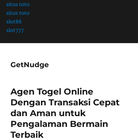
situs toto
situs toto
slot88
slot777
GetNudge
Agen Togel Online
Dengan Transaksi Cepat
dan Aman untuk
Pengalaman Bermain
Terbaik