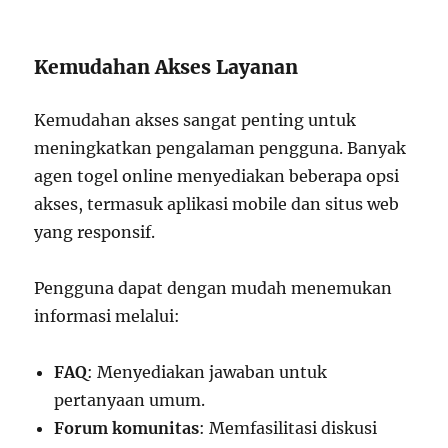
Kemudahan Akses Layanan
Kemudahan akses sangat penting untuk
meningkatkan pengalaman pengguna. Banyak
agen togel online menyediakan beberapa opsi
akses, termasuk aplikasi mobile dan situs web
yang responsif.
Pengguna dapat dengan mudah menemukan
informasi melalui:
FAQ
: Menyediakan jawaban untuk
pertanyaan umum.
Forum komunitas
: Memfasilitasi diskusi