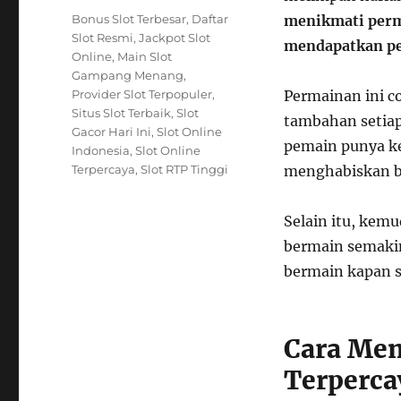
s
a
T
Bonus Slot Terbesar
,
Daftar
menikmati perm
t
t
a
Slot Resmi
,
Jackpot Slot
e
mendapatkan pe
e
g
Online
,
Main Slot
d
g
s
Gampang Menang
,
o
o
Provider Slot Terpopuler
,
Permainan ini co
n
r
Situs Slot Terbaik
,
Slot
tambahan setiap 
i
Gacor Hari Ini
,
Slot Online
e
pemain punya k
Indonesia
,
Slot Online
s
Terpercaya
,
Slot RTP Tinggi
menghabiskan b
Selain itu, kem
bermain semaki
bermain kapan s
Cara Memi
Terperca