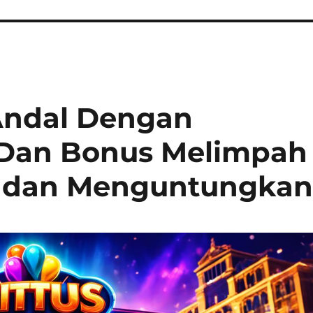
 Andal Dengan
Dan Bonus Melimpah
u dan Menguntungka