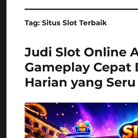
Tag:
Situs Slot Terbaik
Judi Slot Online
Gameplay Cepat 
Harian yang Ser