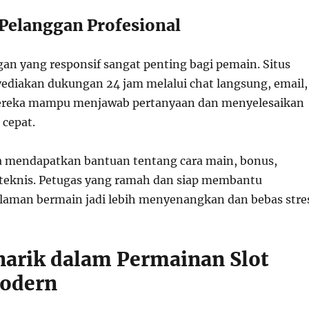
elanggan Profesional
an yang responsif sangat penting bagi pemain. Situs
ediakan dukungan 24 jam melalui chat langsung, email,
Mereka mampu menjawab pertanyaan dan menyelesaikan
cepat.
a mendapatkan bantuan tentang cara main, bonus,
teknis. Petugas yang ramah dan siap membantu
aman bermain jadi lebih menyenangkan dan bebas stre
narik dalam Permainan Slot
Modern