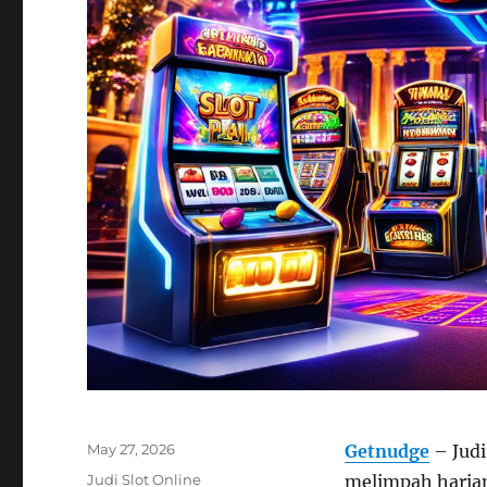
P
May 27, 2026
Getnudge
– Judi
o
C
Judi Slot Online
melimpah harian