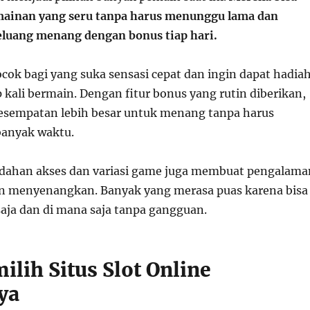
ainan yang seru tanpa harus menunggu lama dan
luang menang dengan bonus tiap hari.
cok bagi yang suka sensasi cepat dan ingin dapat hadia
kali bermain. Dengan fitur bonus yang rutin diberikan,
esempatan lebih besar untuk menang tanpa harus
anyak waktu.
udahan akses dan variasi game juga membuat pengalama
n menyenangkan. Banyak yang merasa puas karena bisa
aja dan di mana saja tanpa gangguan.
lih Situs Slot Online
ya