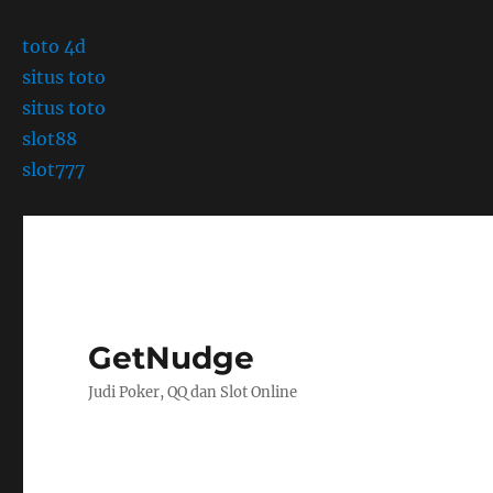
situs toto
toto 4d
situs toto
situs toto
slot88
slot777
GetNudge
Judi Poker, QQ dan Slot Online