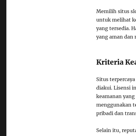
Memilih situs sl
untuk melihat 
yang tersedia.
yang aman dan 
Kriteria K
Situs terpercaya
diakui. Lisensi
keamanan yang k
menggunakan tek
pribadi dan tran
Selain itu, repu