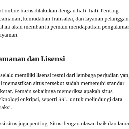
ot online harus dilakukan dengan hati-hati. Penting
keamanan, kemudahan transaksi, dan layanan pelanggan
 Hal ini akan membantu pemain mendapatkan pengalama
nyaman.
eamanan dan Lisensi
 selalu memiliki lisensi resmi dari lembaga perjudian yan
 ini memastikan situs tersebut sudah memenuhi standar
etat. Pemain sebaiknya memeriksa apakah situs
nologi enkripsi, seperti SSL, untuk melindungi data
saksi.
tasi situs juga penting. Situs dengan ulasan baik dan lama