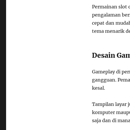
Permainan slot 
pengalaman berm
cepat dan mudah 
tema menarik de
Desain Gam
Gameplay di per
gangguan. Pemai
kesal.
Tampilan layar 
komputer maupu
saja dan di mana