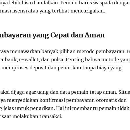
anya lebih bisa diandalkan. Pemain harus waspada denga
rmasi lisensi atau yang terlihat mencurigakan.
mbayaran yang Cepat dan Aman
ercaya menawarkan banyak pilihan metode pembayaran. I
er bank, e-wallet, dan pulsa. Penting bahwa metode yan
 memproses deposit dan penarikan tanpa biaya yang
ksi dijaga agar uang dan data pemain tetap aman. Situs
nya menyediakan konfirmasi pembayaran otomatis dan
g jelas untuk penarikan. Hal ini membantu pemain tidak
 saat melakukan transaksi.