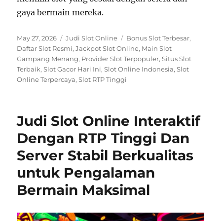
gaya bermain mereka.
P
C
T
May 27, 2026
Judi Slot Online
Bonus Slot Terbesar
,
o
a
a
Daftar Slot Resmi
,
Jackpot Slot Online
,
Main Slot
s
t
g
Gampang Menang
,
Provider Slot Terpopuler
,
Situs Slot
t
e
s
Terbaik
,
Slot Gacor Hari Ini
,
Slot Online Indonesia
,
Slot
e
g
Online Terpercaya
,
Slot RTP Tinggi
d
o
o
r
n
i
Judi Slot Online Interaktif
e
s
Dengan RTP Tinggi Dan
Server Stabil Berkualitas
untuk Pengalaman
Bermain Maksimal