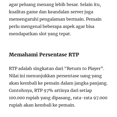
agar peluang menang lebih besar. Selain itu,
kualitas game dan keandalan server juga
memengaruhi pengalaman bermain. Pemain
perlu mengenal beberapa aspek agar bisa
mendapatkan slot yang tepat.
Memahami Persentase RTP
RTP adalah singkatan dari “Return to Player”.
Nilai ini menunjukkan persentase uang yang
akan kembali ke pemain dalam jangka panjang.
Contohnya, RTP 97% artinya dari setiap
100.000 rupiah yang dipasang, rata-rata 97.000
rupiah akan kembali ke pemain.