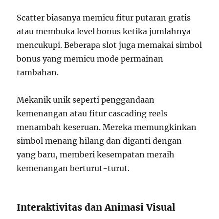
Scatter biasanya memicu fitur putaran gratis
atau membuka level bonus ketika jumlahnya
mencukupi. Beberapa slot juga memakai simbol
bonus yang memicu mode permainan
tambahan.
Mekanik unik seperti penggandaan
kemenangan atau fitur cascading reels
menambah keseruan. Mereka memungkinkan
simbol menang hilang dan diganti dengan
yang baru, memberi kesempatan meraih
kemenangan berturut-turut.
Interaktivitas dan Animasi Visual