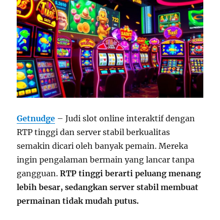
Getnudge
– Judi slot online interaktif dengan
RTP tinggi dan server stabil berkualitas
semakin dicari oleh banyak pemain. Mereka
ingin pengalaman bermain yang lancar tanpa
gangguan.
RTP tinggi berarti peluang menang
lebih besar, sedangkan server stabil membuat
permainan tidak mudah putus.