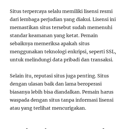
Situs terpercaya selalu memiliki lisensi resmi
dari lembaga perjudian yang diakui. Lisensi ini
memastikan situs tersebut sudah memenuhi
standar keamanan yang ketat. Pemain
sebaiknya memeriksa apakah situs
menggunakan teknologi enkripsi, seperti SSL,
untuk melindungi data pribadi dan transaksi.
Selain itu, reputasi situs juga penting. Situs
dengan ulasan baik dan lama beroperasi
biasanya lebih bisa diandalkan. Pemain harus
waspada dengan situs tanpa informasi lisensi
atau yang terlihat mencurigakan.