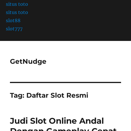
situs toto
situs toto
slot88
slot777
GetNudge
Tag:
Daftar Slot Resmi
Judi Slot Online Andal