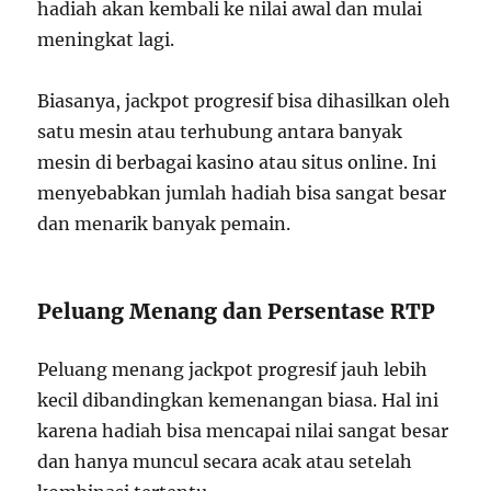
hadiah akan kembali ke nilai awal dan mulai
meningkat lagi.
Biasanya, jackpot progresif bisa dihasilkan oleh
satu mesin atau terhubung antara banyak
mesin di berbagai kasino atau situs online. Ini
menyebabkan jumlah hadiah bisa sangat besar
dan menarik banyak pemain.
Peluang Menang dan Persentase RTP
Peluang menang jackpot progresif jauh lebih
kecil dibandingkan kemenangan biasa. Hal ini
karena hadiah bisa mencapai nilai sangat besar
dan hanya muncul secara acak atau setelah