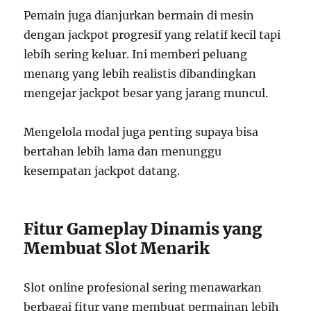
Pemain juga dianjurkan bermain di mesin
dengan jackpot progresif yang relatif kecil tapi
lebih sering keluar. Ini memberi peluang
menang yang lebih realistis dibandingkan
mengejar jackpot besar yang jarang muncul.
Mengelola modal juga penting supaya bisa
bertahan lebih lama dan menunggu
kesempatan jackpot datang.
Fitur Gameplay Dinamis yang
Membuat Slot Menarik
Slot online profesional sering menawarkan
berbagai fitur yang membuat permainan lebih