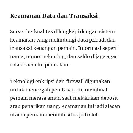
Keamanan Data dan Transaksi
Server berkualitas dilengkapi dengan sistem
keamanan yang melindungi data pribadi dan
transaksi keuangan pemain. Informasi seperti
nama, nomor rekening, dan saldo dijaga agar
tidak bocor ke pihak lain.
Teknologi enkripsi dan firewall digunakan
untuk mencegah peretasan. Ini membuat
pemain merasa aman saat melakukan deposit
atau penarikan uang. Keamanan ini jadi alasan
utama pemain memilih situs judi slot.