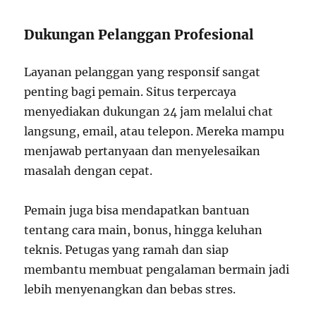
Dukungan Pelanggan Profesional
Layanan pelanggan yang responsif sangat
penting bagi pemain. Situs terpercaya
menyediakan dukungan 24 jam melalui chat
langsung, email, atau telepon. Mereka mampu
menjawab pertanyaan dan menyelesaikan
masalah dengan cepat.
Pemain juga bisa mendapatkan bantuan
tentang cara main, bonus, hingga keluhan
teknis. Petugas yang ramah dan siap
membantu membuat pengalaman bermain jadi
lebih menyenangkan dan bebas stres.