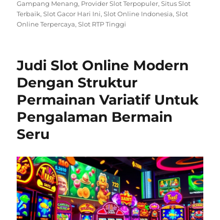
s
t
g
Gampang Menang
,
Provider Slot Terpopuler
,
Situs Slot
t
e
s
Terbaik
,
Slot Gacor Hari Ini
,
Slot Online Indonesia
,
Slot
e
g
Online Terpercaya
,
Slot RTP Tinggi
d
o
o
r
n
i
Judi Slot Online Modern
e
s
Dengan Struktur
Permainan Variatif Untuk
Pengalaman Bermain
Seru