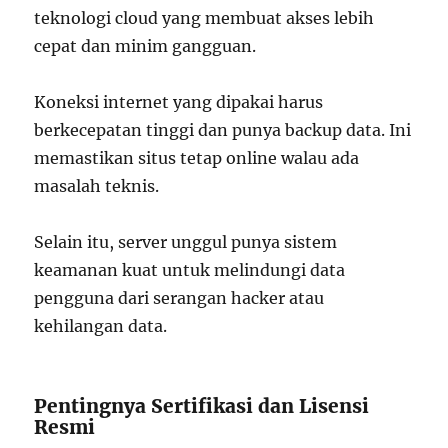
teknologi cloud yang membuat akses lebih
cepat dan minim gangguan.
Koneksi internet yang dipakai harus
berkecepatan tinggi dan punya backup data. Ini
memastikan situs tetap online walau ada
masalah teknis.
Selain itu, server unggul punya sistem
keamanan kuat untuk melindungi data
pengguna dari serangan hacker atau
kehilangan data.
Pentingnya Sertifikasi dan Lisensi
Resmi