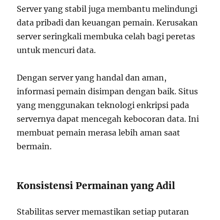
Server yang stabil juga membantu melindungi
data pribadi dan keuangan pemain. Kerusakan
server seringkali membuka celah bagi peretas
untuk mencuri data.
Dengan server yang handal dan aman,
informasi pemain disimpan dengan baik. Situs
yang menggunakan teknologi enkripsi pada
servernya dapat mencegah kebocoran data. Ini
membuat pemain merasa lebih aman saat
bermain.
Konsistensi Permainan yang Adil
Stabilitas server memastikan setiap putaran