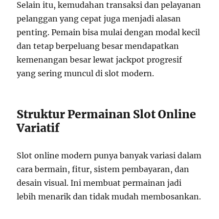
Selain itu, kemudahan transaksi dan pelayanan
pelanggan yang cepat juga menjadi alasan
penting. Pemain bisa mulai dengan modal kecil
dan tetap berpeluang besar mendapatkan
kemenangan besar lewat jackpot progresif
yang sering muncul di slot modern.
Struktur Permainan Slot Online
Variatif
Slot online modern punya banyak variasi dalam
cara bermain, fitur, sistem pembayaran, dan
desain visual. Ini membuat permainan jadi
lebih menarik dan tidak mudah membosankan.