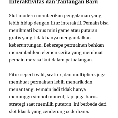
Interaktivitas dan Tantangan Baru
Slot modern memberikan pengalaman yang
lebih hidup dengan fitur interaktif. Pemain bisa
menikmati bonus mini game atau putaran
gratis yang tidak hanya mengandalkan
keberuntungan. Beberapa permainan bahkan
menambahkan elemen cerita yang membuat
pemain merasa ikut dalam petualangan.
Fitur seperti wild, scatter, dan multipliers juga
membuat permainan lebih menarik dan
menantang. Pemain jadi tidak hanya
menunggu simbol muncul, tapi juga harus
strategi saat memilih putaran. Ini berbeda dari
slot klasik yang cenderung sederhana.