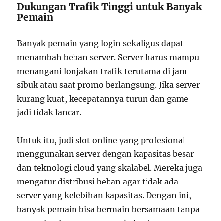
Dukungan Trafik Tinggi untuk Banyak
Pemain
Banyak pemain yang login sekaligus dapat
menambah beban server. Server harus mampu
menangani lonjakan trafik terutama di jam
sibuk atau saat promo berlangsung. Jika server
kurang kuat, kecepatannya turun dan game
jadi tidak lancar.
Untuk itu, judi slot online yang profesional
menggunakan server dengan kapasitas besar
dan teknologi cloud yang skalabel. Mereka juga
mengatur distribusi beban agar tidak ada
server yang kelebihan kapasitas. Dengan ini,
banyak pemain bisa bermain bersamaan tanpa