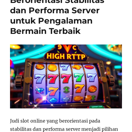
Berorientasi Stabilitas
dan Performa Server
untuk Pengalaman
Bermain Terbaik
Judi slot online yang berorientasi pada
stabilitas dan performa server menjadi pilihan