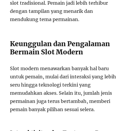
slot tradisional. Pemain jadi lebih terhibur
dengan tampilan yang menarik dan
mendukung tema permainan.
Keunggulan dan Pengalaman
Bermain Slot Modern
Slot modern menawarkan banyak hal baru
untuk pemain, mulai dari interaksi yang lebih
seru hingga teknologi terkini yang
memudahkan akses. Selain itu, jumlah jenis
permainan juga terus bertambah, memberi
pemain banyak pilihan sesuai selera.