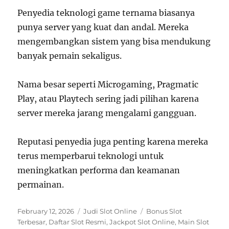
Penyedia teknologi game ternama biasanya
punya server yang kuat dan andal. Mereka
mengembangkan sistem yang bisa mendukung
banyak pemain sekaligus.
Nama besar seperti Microgaming, Pragmatic
Play, atau Playtech sering jadi pilihan karena
server mereka jarang mengalami gangguan.
Reputasi penyedia juga penting karena mereka
terus memperbarui teknologi untuk
meningkatkan performa dan keamanan
permainan.
P
C
T
February 12, 2026
Judi Slot Online
Bonus Slot
o
a
a
Terbesar
,
Daftar Slot Resmi
,
Jackpot Slot Online
,
Main Slot