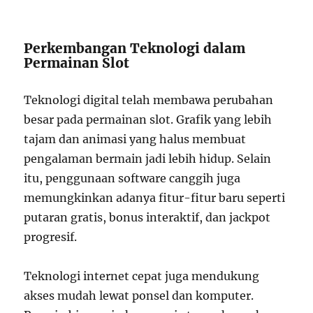
Perkembangan Teknologi dalam
Permainan Slot
Teknologi digital telah membawa perubahan
besar pada permainan slot. Grafik yang lebih
tajam dan animasi yang halus membuat
pengalaman bermain jadi lebih hidup. Selain
itu, penggunaan software canggih juga
memungkinkan adanya fitur-fitur baru seperti
putaran gratis, bonus interaktif, dan jackpot
progresif.
Teknologi internet cepat juga mendukung
akses mudah lewat ponsel dan komputer.