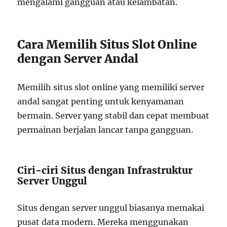
mengalami gangguan atau kelambatan.
Cara Memilih Situs Slot Online
dengan Server Andal
Memilih situs slot online yang memiliki server
andal sangat penting untuk kenyamanan
bermain. Server yang stabil dan cepat membuat
permainan berjalan lancar tanpa gangguan.
Ciri-ciri Situs dengan Infrastruktur
Server Unggul
Situs dengan server unggul biasanya memakai
pusat data modern. Mereka menggunakan