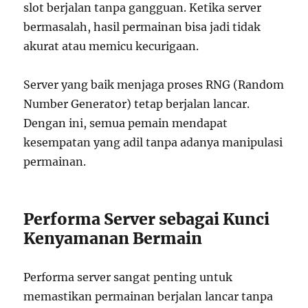
slot berjalan tanpa gangguan. Ketika server
bermasalah, hasil permainan bisa jadi tidak
akurat atau memicu kecurigaan.
Server yang baik menjaga proses RNG (Random
Number Generator) tetap berjalan lancar.
Dengan ini, semua pemain mendapat
kesempatan yang adil tanpa adanya manipulasi
permainan.
Performa Server sebagai Kunci
Kenyamanan Bermain
Performa server sangat penting untuk
memastikan permainan berjalan lancar tanpa