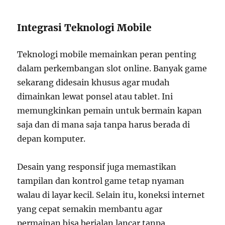
Integrasi Teknologi Mobile
Teknologi mobile memainkan peran penting
dalam perkembangan slot online. Banyak game
sekarang didesain khusus agar mudah
dimainkan lewat ponsel atau tablet. Ini
memungkinkan pemain untuk bermain kapan
saja dan di mana saja tanpa harus berada di
depan komputer.
Desain yang responsif juga memastikan
tampilan dan kontrol game tetap nyaman
walau di layar kecil. Selain itu, koneksi internet
yang cepat semakin membantu agar
permainan bisa berjalan lancar tanpa