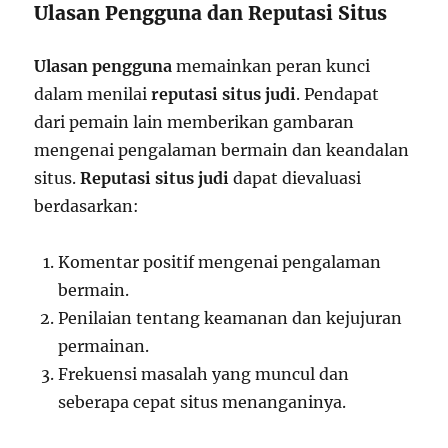
Ulasan Pengguna dan Reputasi Situs
Ulasan pengguna
memainkan peran kunci
dalam menilai
reputasi situs judi
. Pendapat
dari pemain lain memberikan gambaran
mengenai pengalaman bermain dan keandalan
situs.
Reputasi situs judi
dapat dievaluasi
berdasarkan:
Komentar positif mengenai pengalaman
bermain.
Penilaian tentang keamanan dan kejujuran
permainan.
Frekuensi masalah yang muncul dan
seberapa cepat situs menanganinya.