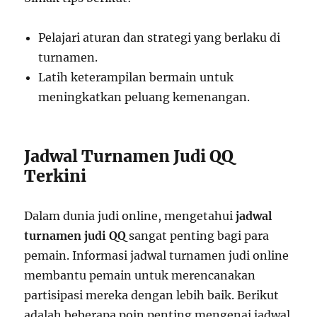
Pelajari aturan dan strategi yang berlaku di
turnamen.
Latih keterampilan bermain untuk
meningkatkan peluang kemenangan.
Jadwal Turnamen Judi QQ
Terkini
Dalam dunia judi online, mengetahui
jadwal
turnamen judi QQ
sangat penting bagi para
pemain. Informasi jadwal turnamen judi online
membantu pemain untuk merencanakan
partisipasi mereka dengan lebih baik. Berikut
adalah beberapa poin penting mengenai jadwal