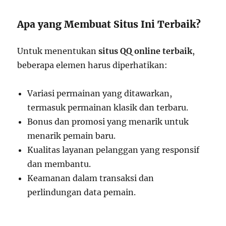
Apa yang Membuat Situs Ini Terbaik?
Untuk menentukan
situs QQ online terbaik
,
beberapa elemen harus diperhatikan:
Variasi permainan yang ditawarkan,
termasuk permainan klasik dan terbaru.
Bonus dan promosi yang menarik untuk
menarik pemain baru.
Kualitas layanan pelanggan yang responsif
dan membantu.
Keamanan dalam transaksi dan
perlindungan data pemain.