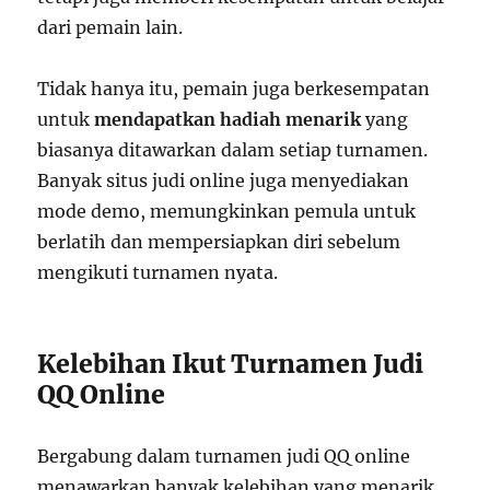
dari pemain lain.
Tidak hanya itu, pemain juga berkesempatan
untuk
mendapatkan hadiah menarik
yang
biasanya ditawarkan dalam setiap turnamen.
Banyak situs judi online juga menyediakan
mode demo, memungkinkan pemula untuk
berlatih dan mempersiapkan diri sebelum
mengikuti turnamen nyata.
Kelebihan Ikut Turnamen Judi
QQ Online
Bergabung dalam turnamen judi QQ online
menawarkan banyak kelebihan yang menarik