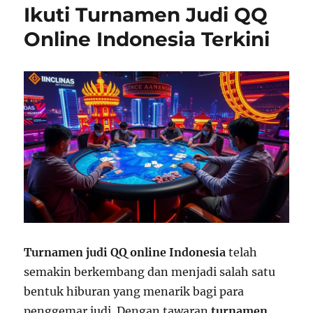
Ikuti Turnamen Judi QQ
Online Indonesia Terkini
Turnamen judi QQ online Indonesia
telah
semakin berkembang dan menjadi salah satu
bentuk hiburan yang menarik bagi para
penggemar judi. Dengan tawaran
turnamen