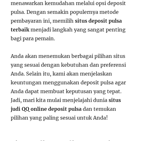
menawarkan kemudahan melalui opsi deposit
pulsa. Dengan semakin populernya metode
pembayaran ini, memilih
situs deposit pulsa
terbaik
menjadi langkah yang sangat penting
bagi para pemain.
Anda akan menemukan berbagai pilihan situs
yang sesuai dengan kebutuhan dan preferensi
Anda. Selain itu, kami akan menjelaskan
keuntungan menggunakan deposit pulsa agar
Anda dapat membuat keputusan yang tepat.
Jadi, mari kita mulai menjelajahi dunia
situs
judi QQ online deposit pulsa
dan temukan
pilihan yang paling sesuai untuk Anda!