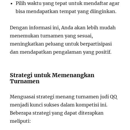
Pilih waktu yang tepat untuk mendaftar agar
bisa mendapatkan tempat yang diinginkan.
Dengan informasi ini, Anda akan lebih mudah
menemukan turnamen yang sesuai,
meningkatkan peluang untuk berpartisipasi
dan mendapatkan pengalaman yang positif.
Strategi untuk Memenangkan
Turnamen
Menguasai strategi menang turnamen judi QQ
menjadi kunci sukses dalam kompetisi ini.
Beberapa strategi yang dapat diterapkan
meliputi: