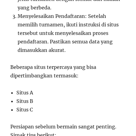
yang berbeda.
Menyelesaikan Pendaftaran: Setelah
memilih turnamen, ikuti instruksi di situs
tersebut untuk menyelesaikan proses
pendaftaran. Pastikan semua data yang
dimasukkan akurat.
Beberapa situs terpercaya yang bisa
dipertimbangkan termasuk:
Situs A
Situs B
Situs C
Persiapan sebelum bermain sangat penting.
Simak tips berikut: