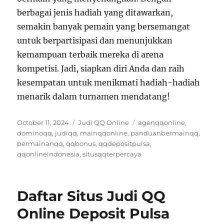
berbagai jenis hadiah yang ditawarkan,
semakin banyak pemain yang bersemangat
untuk berpartisipasi dan menunjukkan
kemampuan terbaik mereka di arena
kompetisi. Jadi, siapkan diri Anda dan raih
kesempatan untuk menikmati hadiah-hadiah
menarik dalam turnamen mendatang!
P
C
T
October 11, 2024
Judi QQ Online
agenqqonline
,
o
a
a
dominoqq
,
judiqq
,
mainqqonline
,
panduanbermainqq
,
s
t
g
permainanqq
,
qqbonus
,
qqdepositpulsa
,
t
e
s
qqonlineindonesia
,
situsqqterpercaya
e
g
d
o
o
r
Daftar Situs Judi QQ
n
i
e
Online Deposit Pulsa
s