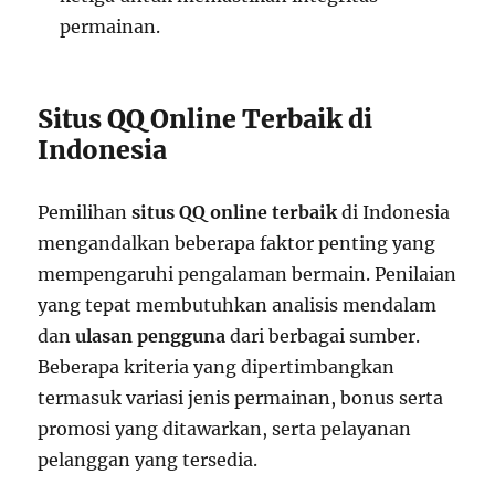
permainan.
Situs QQ Online Terbaik di
Indonesia
Pemilihan
situs QQ online terbaik
di Indonesia
mengandalkan beberapa faktor penting yang
mempengaruhi pengalaman bermain. Penilaian
yang tepat membutuhkan analisis mendalam
dan
ulasan pengguna
dari berbagai sumber.
Beberapa kriteria yang dipertimbangkan
termasuk variasi jenis permainan, bonus serta
promosi yang ditawarkan, serta pelayanan
pelanggan yang tersedia.