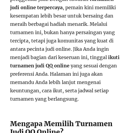
judi online terpercaya
, pemain kini memiliki
kesempatan lebih besar untuk bersaing dan
meraih berbagai hadiah menarik. Melalui
turnamen ini, bukan hanya persaingan yang
tercipta, tetapi juga komunitas yang kuat di
antara pecinta judi online. Jika Anda ingin
menjadi bagian dari keseruan ini, tinggal
ikuti
turnamen judi QQ online
yang sesuai dengan
preferensi Anda. Halaman ini juga akan
memandu Anda lebih lanjut mengenai
keuntungan, cara ikut, serta jadwal setiap
turnamen yang berlangsung.
Mengapa Memilih Turnamen
Judi QQ Online?