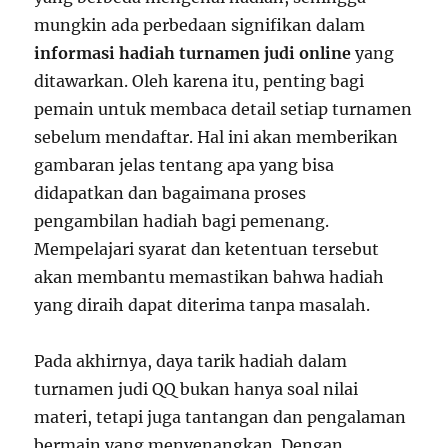
mungkin ada perbedaan signifikan dalam
informasi hadiah turnamen judi online
yang
ditawarkan. Oleh karena itu, penting bagi
pemain untuk membaca detail setiap turnamen
sebelum mendaftar. Hal ini akan memberikan
gambaran jelas tentang apa yang bisa
didapatkan dan bagaimana proses
pengambilan hadiah bagi pemenang.
Mempelajari syarat dan ketentuan tersebut
akan membantu memastikan bahwa hadiah
yang diraih dapat diterima tanpa masalah.
Pada akhirnya, daya tarik hadiah dalam
turnamen judi QQ bukan hanya soal nilai
materi, tetapi juga tantangan dan pengalaman
bermain yang menyenangkan. Dengan