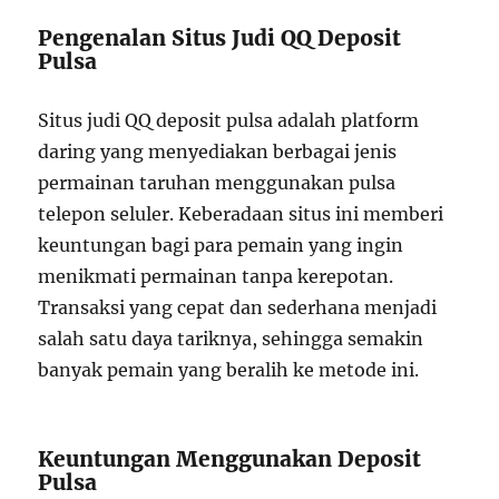
Pengenalan Situs Judi QQ Deposit
Pulsa
Situs judi QQ deposit pulsa adalah platform
daring yang menyediakan berbagai jenis
permainan taruhan menggunakan pulsa
telepon seluler. Keberadaan situs ini memberi
keuntungan bagi para pemain yang ingin
menikmati permainan tanpa kerepotan.
Transaksi yang cepat dan sederhana menjadi
salah satu daya tariknya, sehingga semakin
banyak pemain yang beralih ke metode ini.
Keuntungan Menggunakan Deposit
Pulsa