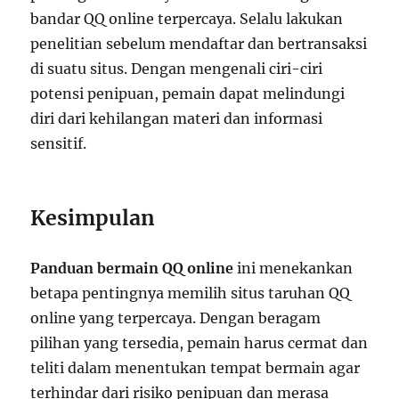
bandar QQ online terpercaya. Selalu lakukan
penelitian sebelum mendaftar dan bertransaksi
di suatu situs. Dengan mengenali ciri-ciri
potensi penipuan, pemain dapat melindungi
diri dari kehilangan materi dan informasi
sensitif.
Kesimpulan
Panduan bermain QQ online
ini menekankan
betapa pentingnya memilih situs taruhan QQ
online yang terpercaya. Dengan beragam
pilihan yang tersedia, pemain harus cermat dan
teliti dalam menentukan tempat bermain agar
terhindar dari risiko penipuan dan merasa