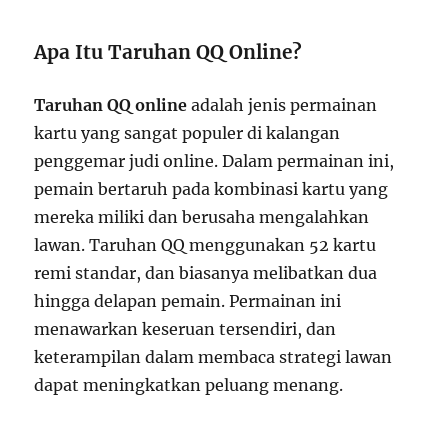
Apa Itu Taruhan QQ Online?
Taruhan QQ online
adalah jenis permainan
kartu yang sangat populer di kalangan
penggemar judi online. Dalam permainan ini,
pemain bertaruh pada kombinasi kartu yang
mereka miliki dan berusaha mengalahkan
lawan. Taruhan QQ menggunakan 52 kartu
remi standar, dan biasanya melibatkan dua
hingga delapan pemain. Permainan ini
menawarkan keseruan tersendiri, dan
keterampilan dalam membaca strategi lawan
dapat meningkatkan peluang menang.