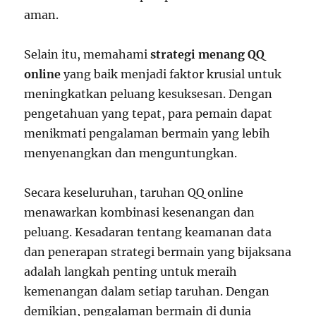
aman.
Selain itu, memahami
strategi menang QQ
online
yang baik menjadi faktor krusial untuk
meningkatkan peluang kesuksesan. Dengan
pengetahuan yang tepat, para pemain dapat
menikmati pengalaman bermain yang lebih
menyenangkan dan menguntungkan.
Secara keseluruhan, taruhan QQ online
menawarkan kombinasi kesenangan dan
peluang. Kesadaran tentang keamanan data
dan penerapan strategi bermain yang bijaksana
adalah langkah penting untuk meraih
kemenangan dalam setiap taruhan. Dengan
demikian, pengalaman bermain di dunia