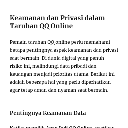
Keamanan dan Privasi dalam
Taruhan QQ Online
Pemain taruhan QQ online perlu memahami
betapa pentingnya aspek keamanan dan privasi
saat bermain. Di dunia digital yang penuh
risiko ini, melindungi data pribadi dan
keuangan menjadi prioritas utama. Berikut ini
adalah beberapa hal yang perlu diperhatikan
agar tetap aman dan nyaman saat bermain.
Pentingnya Keamanan Data
Ketika memilih
Agen Judi QQ Online
, pastikan