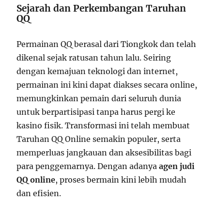
Sejarah dan Perkembangan Taruhan
QQ
Permainan QQ berasal dari Tiongkok dan telah
dikenal sejak ratusan tahun lalu. Seiring
dengan kemajuan teknologi dan internet,
permainan ini kini dapat diakses secara online,
memungkinkan pemain dari seluruh dunia
untuk berpartisipasi tanpa harus pergi ke
kasino fisik. Transformasi ini telah membuat
Taruhan QQ Online semakin populer, serta
memperluas jangkauan dan aksesibilitas bagi
para penggemarnya. Dengan adanya
agen judi
QQ online
, proses bermain kini lebih mudah
dan efisien.