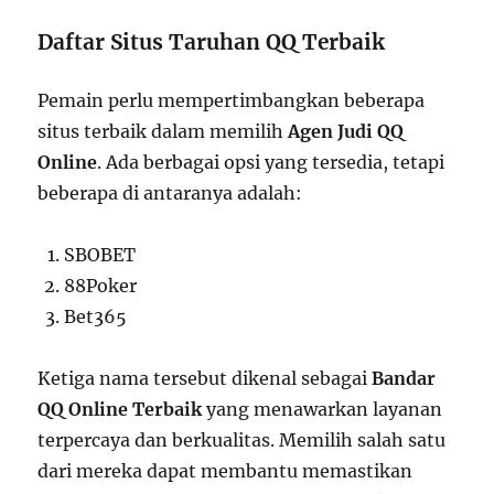
Daftar Situs Taruhan QQ Terbaik
Pemain perlu mempertimbangkan beberapa
situs terbaik dalam memilih
Agen Judi QQ
Online
. Ada berbagai opsi yang tersedia, tetapi
beberapa di antaranya adalah:
SBOBET
88Poker
Bet365
Ketiga nama tersebut dikenal sebagai
Bandar
QQ Online Terbaik
yang menawarkan layanan
terpercaya dan berkualitas. Memilih salah satu
dari mereka dapat membantu memastikan