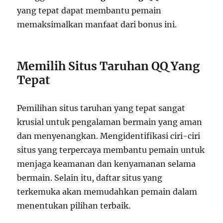
yang tepat dapat membantu pemain
memaksimalkan manfaat dari bonus ini.
Memilih Situs Taruhan QQ Yang
Tepat
Pemilihan situs taruhan yang tepat sangat
krusial untuk pengalaman bermain yang aman
dan menyenangkan. Mengidentifikasi ciri-ciri
situs yang terpercaya membantu pemain untuk
menjaga keamanan dan kenyamanan selama
bermain. Selain itu, daftar situs yang
terkemuka akan memudahkan pemain dalam
menentukan pilihan terbaik.