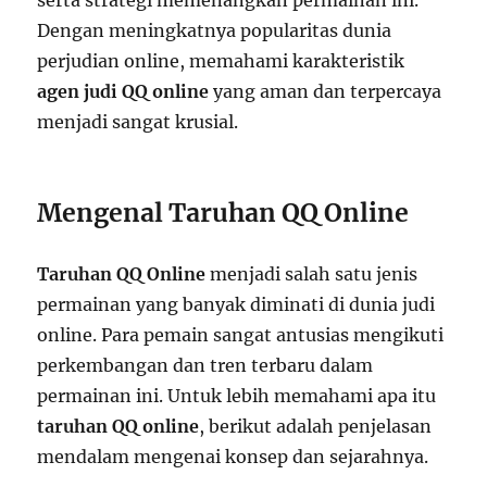
Dengan meningkatnya popularitas dunia
perjudian online, memahami karakteristik
agen judi QQ online
yang aman dan terpercaya
menjadi sangat krusial.
Mengenal Taruhan QQ Online
Taruhan QQ Online
menjadi salah satu jenis
permainan yang banyak diminati di dunia judi
online. Para pemain sangat antusias mengikuti
perkembangan dan tren terbaru dalam
permainan ini. Untuk lebih memahami apa itu
taruhan QQ online
, berikut adalah penjelasan
mendalam mengenai konsep dan sejarahnya.