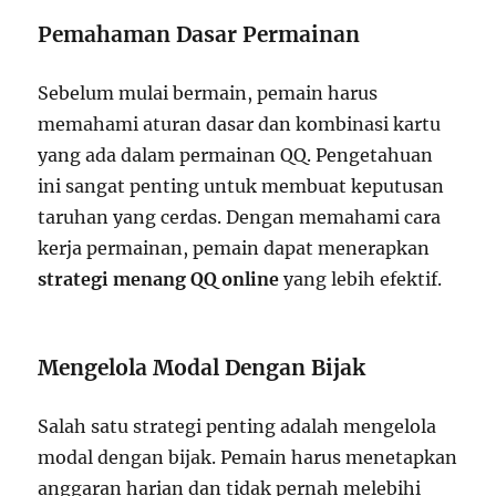
Pemahaman Dasar Permainan
Sebelum mulai bermain, pemain harus
memahami aturan dasar dan kombinasi kartu
yang ada dalam permainan QQ. Pengetahuan
ini sangat penting untuk membuat keputusan
taruhan yang cerdas. Dengan memahami cara
kerja permainan, pemain dapat menerapkan
strategi menang QQ online
yang lebih efektif.
Mengelola Modal Dengan Bijak
Salah satu strategi penting adalah mengelola
modal dengan bijak. Pemain harus menetapkan
anggaran harian dan tidak pernah melebihi