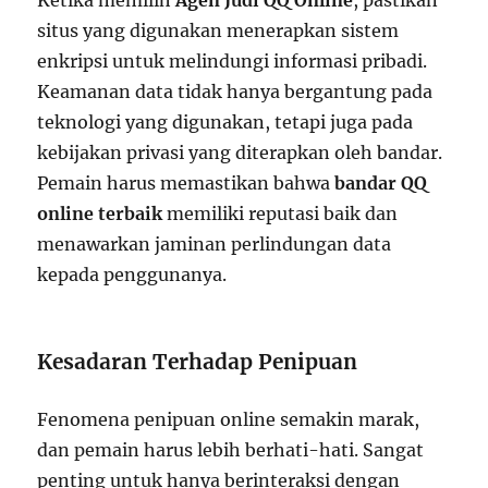
situs yang digunakan menerapkan sistem
enkripsi untuk melindungi informasi pribadi.
Keamanan data tidak hanya bergantung pada
teknologi yang digunakan, tetapi juga pada
kebijakan privasi yang diterapkan oleh bandar.
Pemain harus memastikan bahwa
bandar QQ
online terbaik
memiliki reputasi baik dan
menawarkan jaminan perlindungan data
kepada penggunanya.
Kesadaran Terhadap Penipuan
Fenomena penipuan online semakin marak,
dan pemain harus lebih berhati-hati. Sangat
penting untuk hanya berinteraksi dengan