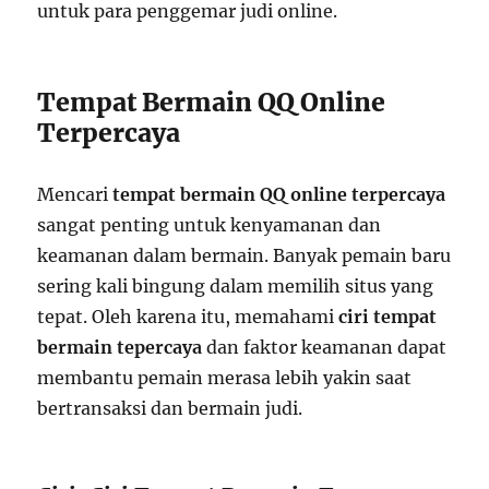
untuk para penggemar judi online.
Tempat Bermain QQ Online
Terpercaya
Mencari
tempat bermain QQ online terpercaya
sangat penting untuk kenyamanan dan
keamanan dalam bermain. Banyak pemain baru
sering kali bingung dalam memilih situs yang
tepat. Oleh karena itu, memahami
ciri tempat
bermain tepercaya
dan faktor keamanan dapat
membantu pemain merasa lebih yakin saat
bertransaksi dan bermain judi.