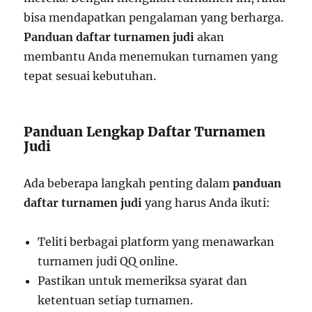
bisa mendapatkan pengalaman yang berharga.
Panduan daftar turnamen judi
akan
membantu Anda menemukan turnamen yang
tepat sesuai kebutuhan.
Panduan Lengkap Daftar Turnamen
Judi
Ada beberapa langkah penting dalam
panduan
daftar turnamen judi
yang harus Anda ikuti:
Teliti berbagai platform yang menawarkan
turnamen judi QQ online.
Pastikan untuk memeriksa syarat dan
ketentuan setiap turnamen.