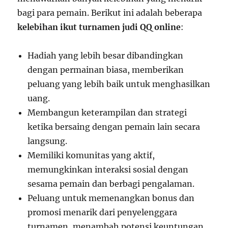
bagi para pemain. Berikut ini adalah beberapa
kelebihan ikut turnamen judi QQ online
:
Hadiah yang lebih besar dibandingkan
dengan permainan biasa, memberikan
peluang yang lebih baik untuk menghasilkan
uang.
Membangun keterampilan dan strategi
ketika bersaing dengan pemain lain secara
langsung.
Memiliki komunitas yang aktif,
memungkinkan interaksi sosial dengan
sesama pemain dan berbagi pengalaman.
Peluang untuk memenangkan bonus dan
promosi menarik dari penyelenggara
turnamen, menambah potensi keuntungan.