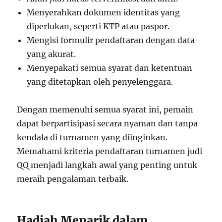
Menyerahkan dokumen identitas yang
diperlukan, seperti KTP atau paspor.
Mengisi formulir pendaftaran dengan data
yang akurat.
Menyepakati semua syarat dan ketentuan
yang ditetapkan oleh penyelenggara.
Dengan memenuhi semua syarat ini, pemain
dapat berpartisipasi secara nyaman dan tanpa
kendala di turnamen yang diinginkan.
Memahami kriteria pendaftaran turnamen judi
QQ menjadi langkah awal yang penting untuk
meraih pengalaman terbaik.
Hadiah Menarik dalam