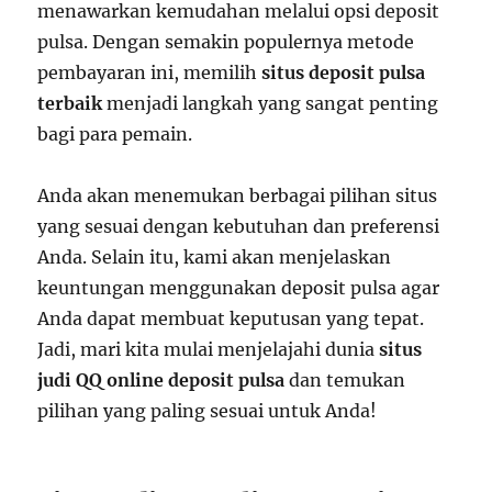
menawarkan kemudahan melalui opsi deposit
pulsa. Dengan semakin populernya metode
pembayaran ini, memilih
situs deposit pulsa
terbaik
menjadi langkah yang sangat penting
bagi para pemain.
Anda akan menemukan berbagai pilihan situs
yang sesuai dengan kebutuhan dan preferensi
Anda. Selain itu, kami akan menjelaskan
keuntungan menggunakan deposit pulsa agar
Anda dapat membuat keputusan yang tepat.
Jadi, mari kita mulai menjelajahi dunia
situs
judi QQ online deposit pulsa
dan temukan
pilihan yang paling sesuai untuk Anda!