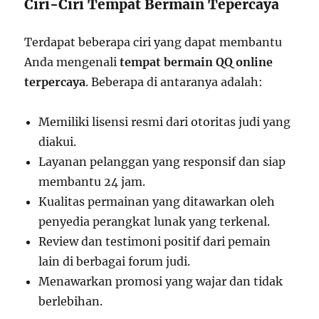
Ciri-Ciri Tempat Bermain Tepercaya
Terdapat beberapa ciri yang dapat membantu
Anda mengenali
tempat bermain QQ online
terpercaya
. Beberapa di antaranya adalah:
Memiliki lisensi resmi dari otoritas judi yang
diakui.
Layanan pelanggan yang responsif dan siap
membantu 24 jam.
Kualitas permainan yang ditawarkan oleh
penyedia perangkat lunak yang terkenal.
Review dan testimoni positif dari pemain
lain di berbagai forum judi.
Menawarkan promosi yang wajar dan tidak
berlebihan.