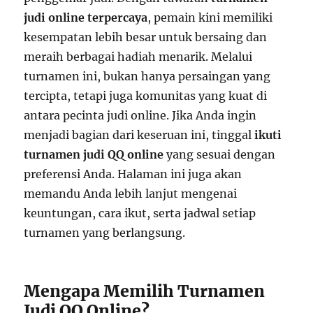
judi online terpercaya
, pemain kini memiliki
kesempatan lebih besar untuk bersaing dan
meraih berbagai hadiah menarik. Melalui
turnamen ini, bukan hanya persaingan yang
tercipta, tetapi juga komunitas yang kuat di
antara pecinta judi online. Jika Anda ingin
menjadi bagian dari keseruan ini, tinggal
ikuti
turnamen judi QQ online
yang sesuai dengan
preferensi Anda. Halaman ini juga akan
memandu Anda lebih lanjut mengenai
keuntungan, cara ikut, serta jadwal setiap
turnamen yang berlangsung.
Mengapa Memilih Turnamen
Judi QQ Online?