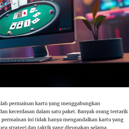
dalah permainan kartu yang menggabungkan
an kecerdasan dalam satu paket. Banyak orang tertarik
 permainan ini tidak hanya mengandalkan kartu yang
juga strategi dan taktik yang digunakan selama