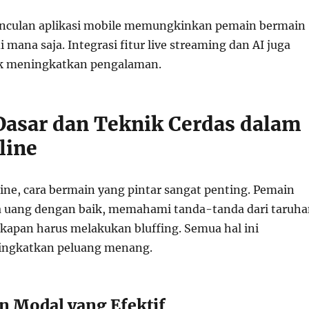
unculan aplikasi mobile memungkinkan pemain bermain
i mana saja. Integrasi fitur live streaming dan AI juga
uk meningkatkan pengalaman.
 Dasar dan Teknik Cerdas dalam
line
ine, cara bermain yang pintar sangat penting. Pemain
a uang dengan baik, memahami tanda-tanda dari taruh
 kapan harus melakukan bluffing. Semua hal ini
ngkatkan peluang menang.
n Modal yang Efektif