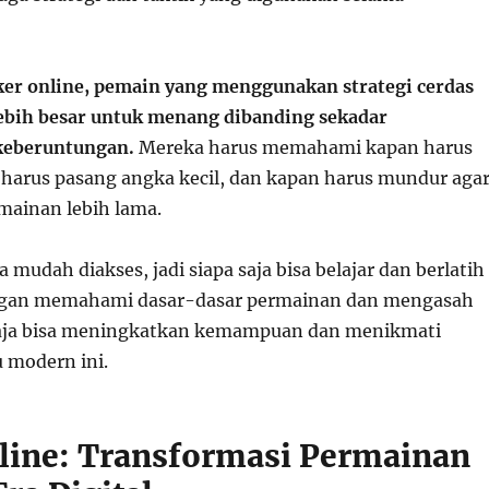
er online, pemain yang menggunakan strategi cerdas
ebih besar untuk menang dibanding sekadar
keberuntungan.
Mereka harus memahami kapan harus
 harus pasang angka kecil, dan kapan harus mundur aga
rmainan lebih lama.
a mudah diakses, jadi siapa saja bisa belajar dan berlatih
ngan memahami dasar-dasar permainan dan mengasah
 saja bisa meningkatkan kemampuan dan menikmati
 modern ini.
line: Transformasi Permainan