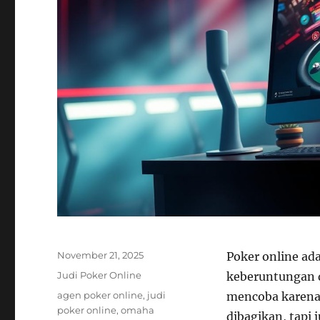
P
November 21, 2025
Poker online a
o
C
Judi Poker Online
keberuntungan d
s
a
T
agen poker online
,
judi
mencoba karena
t
t
a
poker online
,
omaha
e
dibagikan, tapi 
e