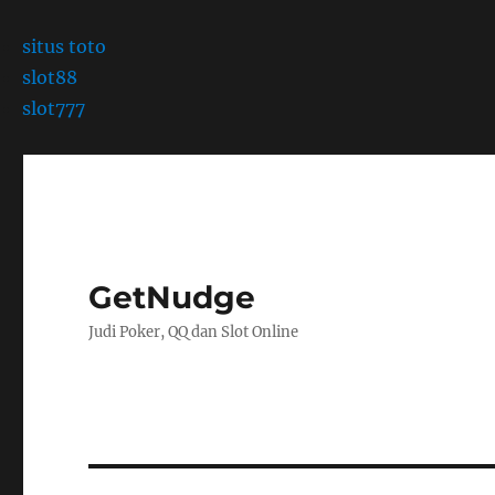
situs toto
situs toto
slot88
slot777
GetNudge
Judi Poker, QQ dan Slot Online