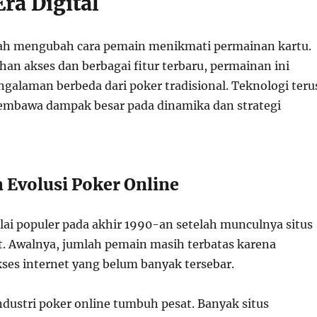
Era Digital
lah mengubah cara pemain menikmati permainan kartu.
n akses dan berbagai fitur terbaru, permainan ini
alaman berbeda dari poker tradisional. Teknologi teru
mbawa dampak besar pada dinamika dan strategi
n Evolusi Poker Online
lai populer pada akhir 1990-an setelah munculnya situs
et. Awalnya, jumlah pemain masih terbatas karena
kses internet yang belum banyak tersebar.
ndustri poker online tumbuh pesat. Banyak situs