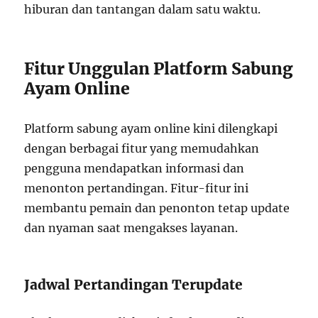
hiburan dan tantangan dalam satu waktu.
Fitur Unggulan Platform Sabung
Ayam Online
Platform sabung ayam online kini dilengkapi
dengan berbagai fitur yang memudahkan
pengguna mendapatkan informasi dan
menonton pertandingan. Fitur-fitur ini
membantu pemain dan penonton tetap update
dan nyaman saat mengakses layanan.
Jadwal Pertandingan Terupdate