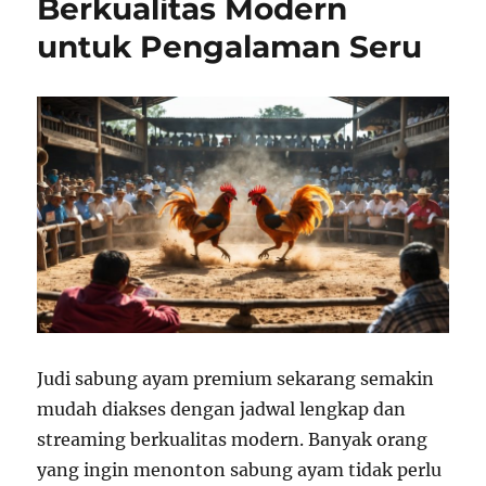
Berkualitas Modern
untuk Pengalaman Seru
Judi sabung ayam premium sekarang semakin
mudah diakses dengan jadwal lengkap dan
streaming berkualitas modern. Banyak orang
yang ingin menonton sabung ayam tidak perlu