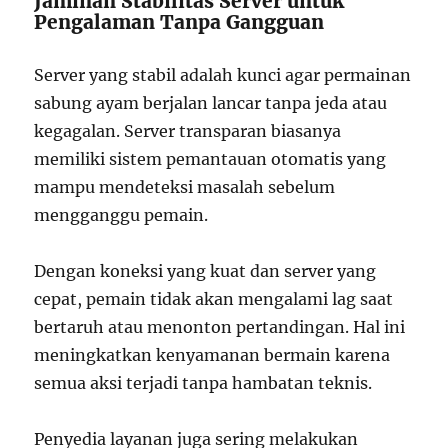
Jaminan Stabilitas Server untuk
Pengalaman Tanpa Gangguan
Server yang stabil adalah kunci agar permainan
sabung ayam berjalan lancar tanpa jeda atau
kegagalan. Server transparan biasanya
memiliki sistem pemantauan otomatis yang
mampu mendeteksi masalah sebelum
mengganggu pemain.
Dengan koneksi yang kuat dan server yang
cepat, pemain tidak akan mengalami lag saat
bertaruh atau menonton pertandingan. Hal ini
meningkatkan kenyamanan bermain karena
semua aksi terjadi tanpa hambatan teknis.
Penyedia layanan juga sering melakukan