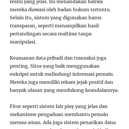
resmi yang jelas. Ini menandakan bahwa
mereka diawasi oleh badan hukum tertentu.
Selain itu, sistem yang digunakan harus
transparan, seperti menampilkan hasil
pertandingan secara realtime tanpa
manipulasi.
Keamanan data pribadi dan transaksi juga
penting. Situs yang baik menggunakan
enkripsi untuk melindungi informasi pemain.
Mereka juga memiliki rekam jejak positif dan
banyak ulasan yang mendukung keandalannya.
Fitur seperti sistem fair play yang jelas dan
mekanisme pengaduan membantu pemain
merasa aman. Ada juga sistem penarikan dana