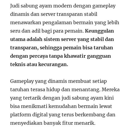
Judi sabung ayam modern dengan gameplay
dinamis dan server transparan stabil
menawarkan pengalaman bermain yang lebih
seru dan adil bagi para pemain.
Keunggulan
utama adalah sistem server yang stabil dan
transparan, sehingga pemain bisa taruhan
dengan percaya tanpa khawatir gangguan
teknis atau kecurangan.
Gameplay yang dinamis membuat setiap
taruhan terasa hidup dan menantang. Mereka
yang tertarik dengan judi sabung ayam kini
bisa menikmati kemudahan bermain lewat
platform digital yang terus berkembang dan
menyediakan banyak fitur menarik.