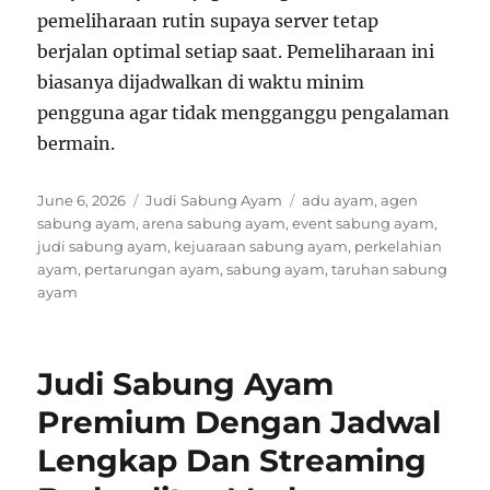
pemeliharaan rutin supaya server tetap
berjalan optimal setiap saat. Pemeliharaan ini
biasanya dijadwalkan di waktu minim
pengguna agar tidak mengganggu pengalaman
bermain.
P
C
T
June 6, 2026
Judi Sabung Ayam
adu ayam
,
agen
o
a
a
sabung ayam
,
arena sabung ayam
,
event sabung ayam
,
s
t
g
judi sabung ayam
,
kejuaraan sabung ayam
,
perkelahian
t
e
s
ayam
,
pertarungan ayam
,
sabung ayam
,
taruhan sabung
e
g
ayam
d
o
o
r
n
i
Judi Sabung Ayam
e
s
Premium Dengan Jadwal
Lengkap Dan Streaming