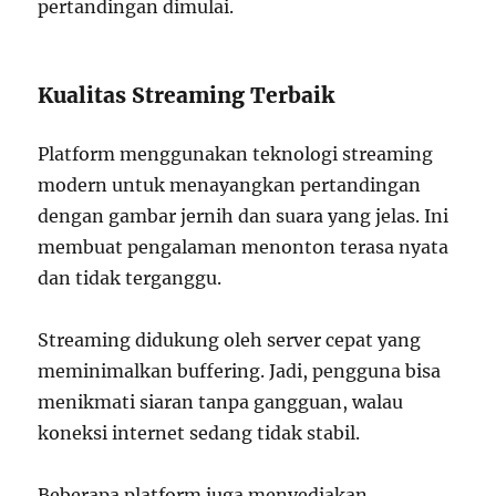
pertandingan dimulai.
Kualitas Streaming Terbaik
Platform menggunakan teknologi streaming
modern untuk menayangkan pertandingan
dengan gambar jernih dan suara yang jelas. Ini
membuat pengalaman menonton terasa nyata
dan tidak terganggu.
Streaming didukung oleh server cepat yang
meminimalkan buffering. Jadi, pengguna bisa
menikmati siaran tanpa gangguan, walau
koneksi internet sedang tidak stabil.
Beberapa platform juga menyediakan