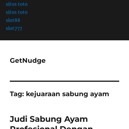
situs toto
situs toto
slot88
slot777
GetNudge
Tag:
kejuaraan sabung ayam
Judi Sabung Ayam