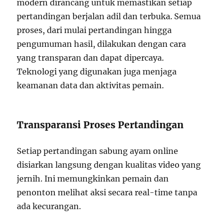
modern dirancang untuk memastikan setiap
pertandingan berjalan adil dan terbuka. Semua
proses, dari mulai pertandingan hingga
pengumuman hasil, dilakukan dengan cara
yang transparan dan dapat dipercaya.
Teknologi yang digunakan juga menjaga
keamanan data dan aktivitas pemain.
Transparansi Proses Pertandingan
Setiap pertandingan sabung ayam online
disiarkan langsung dengan kualitas video yang
jernih. Ini memungkinkan pemain dan
penonton melihat aksi secara real-time tanpa
ada kecurangan.