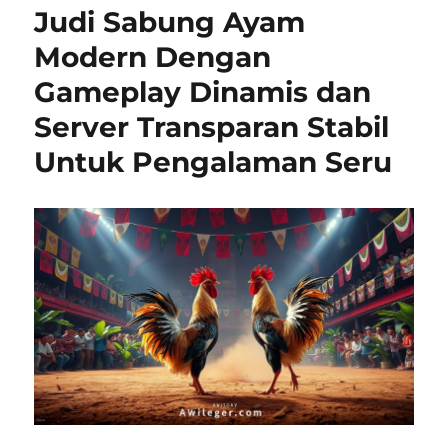
n
i
Judi Sabung Ayam
e
s
Modern Dengan
Gameplay Dinamis dan
Server Transparan Stabil
Untuk Pengalaman Seru