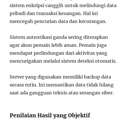
sistem enkripsi canggih untuk melindungi data
pribadi dan transaksi keuangan. Hal ini
mencegah pencurian data dan kecurangan.
Sistem autentikasi ganda sering diterapkan
agar akun pemain lebih aman. Pemain juga
mendapat perlindungan dari aktivitas yang
mencurigakan melalui sistem deteksi otomatis.
Server yang digunakan memiliki backup data
secara rutin. Ini memastikan data tidak hilang
saat ada gangguan teknis atau serangan siber.
Penilaian Hasil yang Objektif