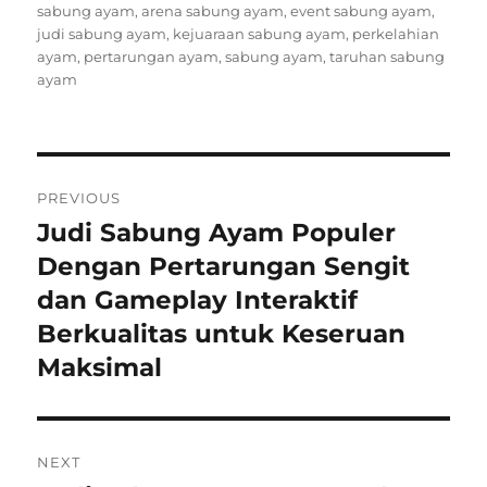
o
a
a
sabung ayam
,
arena sabung ayam
,
event sabung ayam
,
s
t
g
judi sabung ayam
,
kejuaraan sabung ayam
,
perkelahian
t
e
s
ayam
,
pertarungan ayam
,
sabung ayam
,
taruhan sabung
e
g
ayam
d
o
o
r
n
i
e
P
s
PREVIOUS
o
Judi Sabung Ayam Populer
P
r
Dengan Pertarungan Sengit
s
e
dan Gameplay Interaktif
t
v
Berkualitas untuk Keseruan
i
n
Maksimal
o
a
u
s
v
NEXT
p