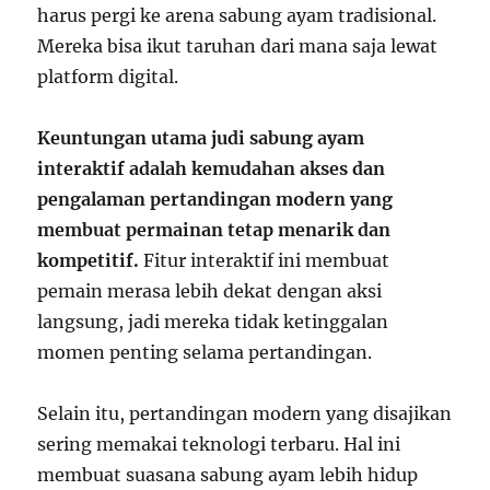
harus pergi ke arena sabung ayam tradisional.
Mereka bisa ikut taruhan dari mana saja lewat
platform digital.
Keuntungan utama judi sabung ayam
interaktif adalah kemudahan akses dan
pengalaman pertandingan modern yang
membuat permainan tetap menarik dan
kompetitif.
Fitur interaktif ini membuat
pemain merasa lebih dekat dengan aksi
langsung, jadi mereka tidak ketinggalan
momen penting selama pertandingan.
Selain itu, pertandingan modern yang disajikan
sering memakai teknologi terbaru. Hal ini
membuat suasana sabung ayam lebih hidup