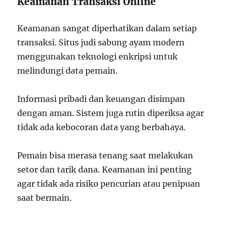
Keamanan Transaksi Online
Keamanan sangat diperhatikan dalam setiap
transaksi. Situs judi sabung ayam modern
menggunakan teknologi enkripsi untuk
melindungi data pemain.
Informasi pribadi dan keuangan disimpan
dengan aman. Sistem juga rutin diperiksa agar
tidak ada kebocoran data yang berbahaya.
Pemain bisa merasa tenang saat melakukan
setor dan tarik dana. Keamanan ini penting
agar tidak ada risiko pencurian atau penipuan
saat bermain.