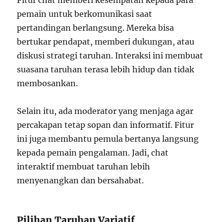
pemain untuk berkomunikasi saat
pertandingan berlangsung. Mereka bisa
bertukar pendapat, memberi dukungan, atau
diskusi strategi taruhan. Interaksi ini membuat
suasana taruhan terasa lebih hidup dan tidak
membosankan.
Selain itu, ada moderator yang menjaga agar
percakapan tetap sopan dan informatif. Fitur
ini juga membantu pemula bertanya langsung
kepada pemain pengalaman. Jadi, chat
interaktif membuat taruhan lebih
menyenangkan dan bersahabat.
Pilihan Taruhan Variatif