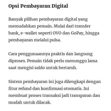
Opsi Pembayaran Digital
Banyak pilihan pembayaran digital yang
memudahkan pemain. Mulai dari transfer
bank, e-wallet seperti OVO dan GoPay, hingga
pembayaran melalui pulsa.
Cara penggunaannya praktis dan langsung
diproses. Pemain tidak perlu menunggu lama
saat mengisi saldo untuk bertaruh.
Sistem pembayaran ini juga dilengkapi dengan
fitur refund dan konfirmasi otomatis. Ini
membuat proses transaksi jadi transparan dan
mudah untuk dilacak.