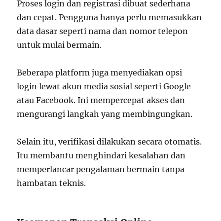
Proses login dan registrasi dibuat sederhana
dan cepat. Pengguna hanya perlu memasukkan
data dasar seperti nama dan nomor telepon
untuk mulai bermain.
Beberapa platform juga menyediakan opsi
login lewat akun media sosial seperti Google
atau Facebook. Ini mempercepat akses dan
mengurangi langkah yang membingungkan.
Selain itu, verifikasi dilakukan secara otomatis.
Itu membantu menghindari kesalahan dan
memperlancar pengalaman bermain tanpa
hambatan teknis.