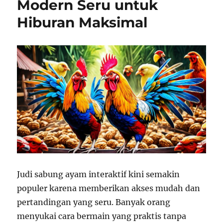
Modern Seru untuk
Hiburan Maksimal
Judi sabung ayam interaktif kini semakin
populer karena memberikan akses mudah dan
pertandingan yang seru. Banyak orang
menyukai cara bermain yang praktis tanpa