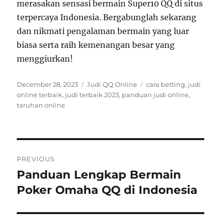
merasakan sensasi bermain Super10 QQ di situs
terpercaya Indonesia. Bergabunglah sekarang
dan nikmati pengalaman bermain yang luar
biasa serta raih kemenangan besar yang
menggiurkan!
P
C
T
December 28, 2023
Judi QQ Online
cara betting
,
judi
o
a
a
online terbaik
,
judi terbaik 2023
,
panduan judi online
,
s
t
g
taruhan online
t
e
s
e
g
d
o
o
r
P
n
i
PREVIOUS
e
o
Panduan Lengkap Bermain
P
s
r
Poker Omaha QQ di Indonesia
s
e
t
v