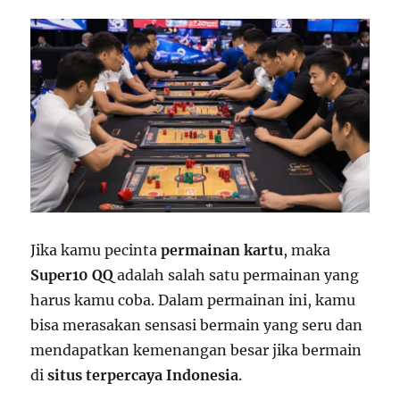
Jika kamu pecinta
permainan kartu
, maka
Super10 QQ
adalah salah satu permainan yang
harus kamu coba. Dalam permainan ini, kamu
bisa merasakan sensasi bermain yang seru dan
mendapatkan kemenangan besar jika bermain
di
situs terpercaya Indonesia
.