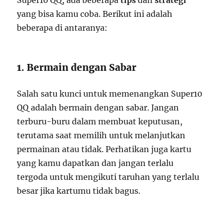
yang bisa kamu coba. Berikut ini adalah
beberapa di antaranya:
1. Bermain dengan Sabar
Salah satu kunci untuk memenangkan Super10
QQ adalah bermain dengan sabar. Jangan
terburu-buru dalam membuat keputusan,
terutama saat memilih untuk melanjutkan
permainan atau tidak. Perhatikan juga kartu
yang kamu dapatkan dan jangan terlalu
tergoda untuk mengikuti taruhan yang terlalu
besar jika kartumu tidak bagus.