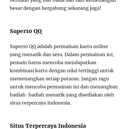
besar dengan bergabung sekarang juga!
Super10 QQ
Super10 QQ adalah permainan kartu online
yang menarik dan seru. Dalam permainan ini,
pemain harus mencoba mendapatkan
kombinasi kartu dengan nilai tertinggi untuk
memenangkan setiap putaran. Jangan ragu
untuk mencoba permainan ini dan menangkan
hadiah-hadiah menarik yang disediakan oleh
situs terpercaya Indonesia.
Situs Terpercaya Indonesia