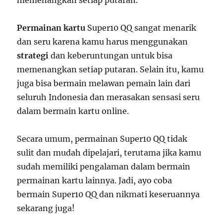
Permainan kartu
Super10 QQ sangat menarik
dan seru karena kamu harus menggunakan
strategi
dan keberuntungan untuk bisa
memenangkan setiap putaran. Selain itu, kamu
juga bisa bermain melawan pemain lain dari
seluruh Indonesia dan merasakan sensasi seru
dalam bermain kartu online.
Secara umum, permainan Super10 QQ tidak
sulit dan mudah dipelajari, terutama jika kamu
sudah memiliki pengalaman dalam bermain
permainan kartu lainnya. Jadi, ayo coba
bermain Super10 QQ dan nikmati keseruannya
sekarang juga!