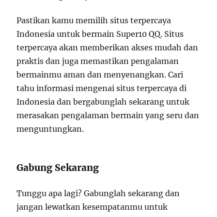
Pastikan kamu memilih situs terpercaya
Indonesia untuk bermain Super10 QQ. Situs
terpercaya akan memberikan akses mudah dan
praktis dan juga memastikan pengalaman
bermainmu aman dan menyenangkan. Cari
tahu informasi mengenai situs terpercaya di
Indonesia dan bergabunglah sekarang untuk
merasakan pengalaman bermain yang seru dan
menguntungkan.
Gabung Sekarang
Tunggu apa lagi? Gabunglah sekarang dan
jangan lewatkan kesempatanmu untuk