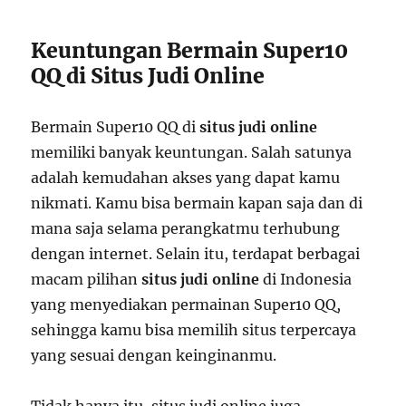
Keuntungan Bermain Super10
QQ di Situs Judi Online
Bermain Super10 QQ di
situs judi online
memiliki banyak keuntungan. Salah satunya
adalah kemudahan akses yang dapat kamu
nikmati. Kamu bisa bermain kapan saja dan di
mana saja selama perangkatmu terhubung
dengan internet. Selain itu, terdapat berbagai
macam pilihan
situs judi online
di Indonesia
yang menyediakan permainan Super10 QQ,
sehingga kamu bisa memilih situs terpercaya
yang sesuai dengan keinginanmu.
Tidak hanya itu, situs judi online juga