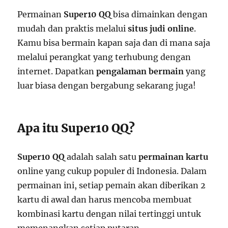
Permainan
Super10 QQ
bisa dimainkan dengan
mudah dan praktis melalui
situs judi online
.
Kamu bisa bermain kapan saja dan di mana saja
melalui perangkat yang terhubung dengan
internet. Dapatkan
pengalaman bermain
yang
luar biasa dengan bergabung sekarang juga!
Apa itu Super10 QQ?
Super10 QQ
adalah salah satu
permainan kartu
online yang cukup populer di Indonesia. Dalam
permainan ini, setiap pemain akan diberikan 2
kartu di awal dan harus mencoba membuat
kombinasi kartu dengan nilai tertinggi untuk
memenangkan setiap putaran.