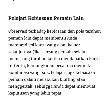
Pelajari Kebiasaan Pemain Lain
Observasi terhadap kebiasaan dan pola taruhan
pemain lain dapat membantu Anda
memprediksi kartu yang akan keluar
selanjutnya. Jika seorang pemain selalu
memasang taruhan ketika mendapatkan kartu
tertentu, kemungkinan besar dia memiliki
kombinasi yang baik. Pelajari juga kebiasaan
pemain dalam melakukan bluffing atau
menggertak, sehingga Anda dapat membuat
keputusan yang lebih tepat.