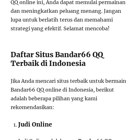
QQ online ini, Anda dapat memulai permainan
dan meningkatkan peluang menang. Jangan
lupa untuk berlatih terus dan memahami
strategi yang efektif. Selamat mencoba!
Daftar Situs Bandar66 QQ
Terbaik di Indonesia
Jika Anda mencari situs terbaik untuk bermain
Bandar66 QQ online di Indonesia, berikut
adalah beberapa pilihan yang kami
rekomendasikan:
Judi Online