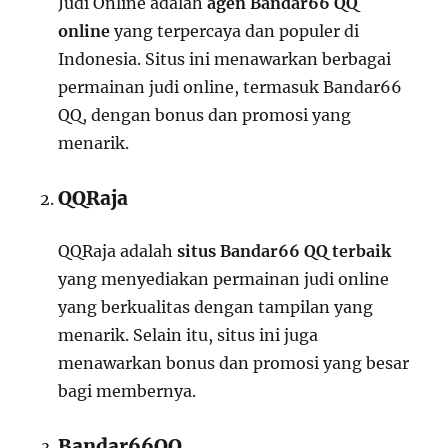
Judi Online adalah
agen Bandar66 QQ
online
yang terpercaya dan populer di
Indonesia. Situs ini menawarkan berbagai
permainan judi online, termasuk Bandar66
QQ, dengan bonus dan promosi yang
menarik.
QQRaja
QQRaja adalah
situs Bandar66 QQ terbaik
yang menyediakan permainan judi online
yang berkualitas dengan tampilan yang
menarik. Selain itu, situs ini juga
menawarkan bonus dan promosi yang besar
bagi membernya.
Bandar66QQ