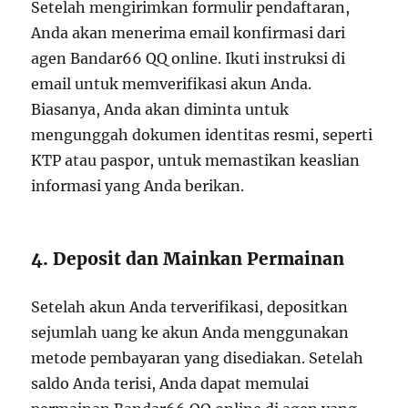
Setelah mengirimkan formulir pendaftaran,
Anda akan menerima email konfirmasi dari
agen Bandar66 QQ online. Ikuti instruksi di
email untuk memverifikasi akun Anda.
Biasanya, Anda akan diminta untuk
mengunggah dokumen identitas resmi, seperti
KTP atau paspor, untuk memastikan keaslian
informasi yang Anda berikan.
4. Deposit dan Mainkan Permainan
Setelah akun Anda terverifikasi, depositkan
sejumlah uang ke akun Anda menggunakan
metode pembayaran yang disediakan. Setelah
saldo Anda terisi, Anda dapat memulai