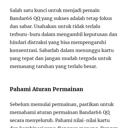
Salah satu kunci untuk menjadi pemain
Bandar66 QQ yang sukses adalah tetap fokus
dan sabar. Usahakan untuk tidak terlalu
terburu-buru dalam mengambil keputusan dan
hindari distraksi yang bisa mempengaruhi
konsentrasi. Sabarlah dalam menunggu kartu
yang tepat dan jangan mudah tergoda untuk
memasang taruhan yang terlalu besar.
Pahami Aturan Permainan
Sebelum memulai permainan, pastikan untuk
memahami aturan permainan Bandar66 QQ
secara menyeluruh. Pahami nilai-nilai kartu