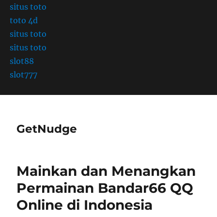
situs toto
toto 4d
situs toto
situs toto
slot88
slot777
GetNudge
Mainkan dan Menangkan
Permainan Bandar66 QQ
Online di Indonesia