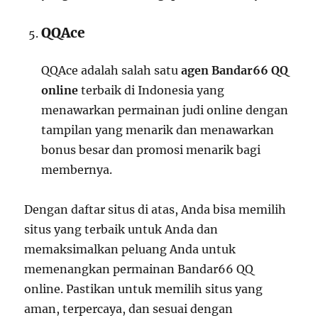
QQAce
QQAce adalah salah satu
agen Bandar66 QQ
online
terbaik di Indonesia yang
menawarkan permainan judi online dengan
tampilan yang menarik dan menawarkan
bonus besar dan promosi menarik bagi
membernya.
Dengan daftar situs di atas, Anda bisa memilih
situs yang terbaik untuk Anda dan
memaksimalkan peluang Anda untuk
memenangkan permainan Bandar66 QQ
online. Pastikan untuk memilih situs yang
aman, terpercaya, dan sesuai dengan