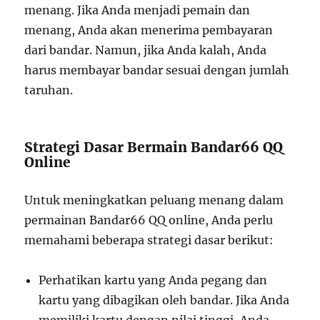
menang. Jika Anda menjadi pemain dan
menang, Anda akan menerima pembayaran
dari bandar. Namun, jika Anda kalah, Anda
harus membayar bandar sesuai dengan jumlah
taruhan.
Strategi Dasar Bermain Bandar66 QQ
Online
Untuk meningkatkan peluang menang dalam
permainan Bandar66 QQ online, Anda perlu
memahami beberapa strategi dasar berikut:
Perhatikan kartu yang Anda pegang dan
kartu yang dibagikan oleh bandar. Jika Anda
memiliki kartu dengan nilai tinggi, Anda