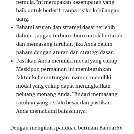
pemula. Ini merupakan kesempatan yang
baik untuk berlatih tanpa risiko kehilangan
uang.
Pahami aturan dan strategi dasar terlebih
dahulu. Jangan terburu-buru untuk bertaruh
dan memasang taruhan jika Anda belum
paham dengan aturan dan strategi dasar.
Pastikan Anda memiliki modal yang cukup.
Meskipun permainan ini membutuhkan
faktor keberuntungan, namun memiliki
modal yang cukup dapat meningkatkan
peluang menang Anda. Hindari memasang
taruhan yang terlalu besar dan pastikan
Anda memahami batasannya.
Dengan mengikuti panduan bermain Bandar66