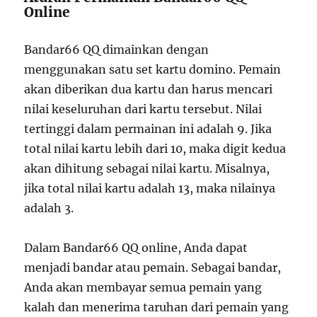
Online
Bandar66 QQ dimainkan dengan
menggunakan satu set kartu domino. Pemain
akan diberikan dua kartu dan harus mencari
nilai keseluruhan dari kartu tersebut. Nilai
tertinggi dalam permainan ini adalah 9. Jika
total nilai kartu lebih dari 10, maka digit kedua
akan dihitung sebagai nilai kartu. Misalnya,
jika total nilai kartu adalah 13, maka nilainya
adalah 3.
Dalam Bandar66 QQ online, Anda dapat
menjadi bandar atau pemain. Sebagai bandar,
Anda akan membayar semua pemain yang
kalah dan menerima taruhan dari pemain yang