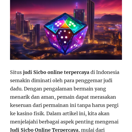
Situs
judi Sicbo online terpercaya
di Indonesia
semakin diminati oleh para penggemar judi
dadu. Dengan pengalaman bermain yang
menarik dan aman, pemain dapat merasakan
keseruan dari permainan ini tanpa harus pergi
ke kasino fisik. Dalam artikel ini, kita akan
menjelajahi berbagai aspek penting mengenai
Judi Sicbo Online Terpercaya
, mulai dari