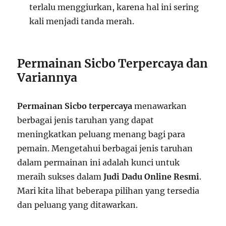
terlalu menggiurkan, karena hal ini sering
kali menjadi tanda merah.
Permainan Sicbo Terpercaya dan
Variannya
Permainan Sicbo terpercaya
menawarkan
berbagai jenis taruhan yang dapat
meningkatkan peluang menang bagi para
pemain. Mengetahui berbagai jenis taruhan
dalam permainan ini adalah kunci untuk
meraih sukses dalam
Judi Dadu Online Resmi
.
Mari kita lihat beberapa pilihan yang tersedia
dan peluang yang ditawarkan.