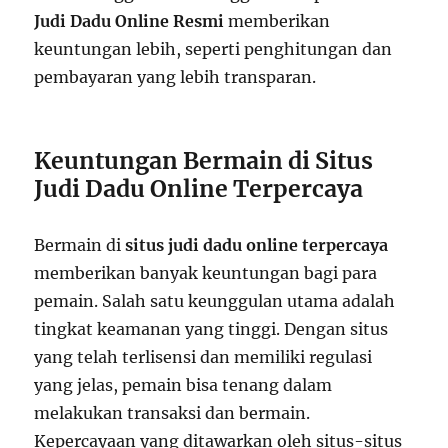
Judi Dadu Online Resmi
memberikan
keuntungan lebih, seperti penghitungan dan
pembayaran yang lebih transparan.
Keuntungan Bermain di Situs
Judi Dadu Online Terpercaya
Bermain di
situs judi dadu online terpercaya
memberikan banyak keuntungan bagi para
pemain. Salah satu keunggulan utama adalah
tingkat keamanan yang tinggi. Dengan situs
yang telah terlisensi dan memiliki regulasi
yang jelas, pemain bisa tenang dalam
melakukan transaksi dan bermain.
Kepercayaan yang ditawarkan oleh situs-situs