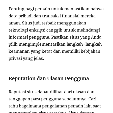
Penting bagi pemain untuk memastikan bahwa
data pribadi dan transaksi finansial mereka
aman. Situs judi terbaik menggunakan
teknologi enkripsi canggih untuk melindungi
informasi pengguna. Pastikan situs yang Anda
pilih mengimplementasikan langkah-langkah
keamanan yang ketat dan memiliki kebijakan
privasi yang jelas.
Reputation dan Ulasan Pengguna
Reputasi situs dapat dilihat dari ulasan dan
tanggapan para pengguna sebelumnya. Cari
tahu bagaimana pengalaman pemain lain saat
menggunakan situs tersebut. Situs dengan