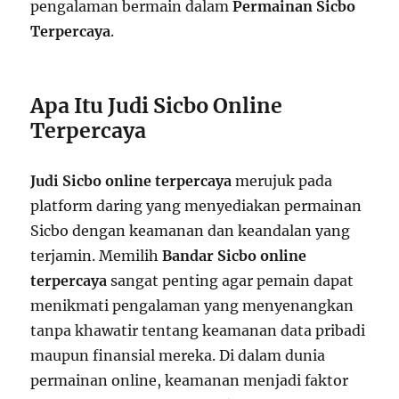
pengalaman bermain dalam
Permainan Sicbo
Terpercaya
.
Apa Itu Judi Sicbo Online
Terpercaya
Judi Sicbo online terpercaya
merujuk pada
platform daring yang menyediakan permainan
Sicbo dengan keamanan dan keandalan yang
terjamin. Memilih
Bandar Sicbo online
terpercaya
sangat penting agar pemain dapat
menikmati pengalaman yang menyenangkan
tanpa khawatir tentang keamanan data pribadi
maupun finansial mereka. Di dalam dunia
permainan online, keamanan menjadi faktor