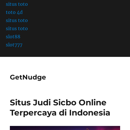
situs toto
toto 4d
situs toto
situs toto
slot88
slot777
GetNudge
Situs Judi Sicbo Online
Terpercaya di Indonesia