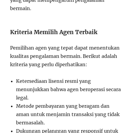
bermain.
Kriteria Memilih Agen Terbaik
Pemilihan agen yang tepat dapat menentukan
kualitas pengalaman bermain. Berikut adalah
kriteria yang perlu diperhatikan:
Ketersediaan lisensi resmi yang
menunjukkan bahwa agen beroperasi secara
legal.
Metode pembayaran yang beragam dan
aman untuk menjamin transaksi yang tidak
bermasalah.
Dukungan pelanggan yang responsif untuk