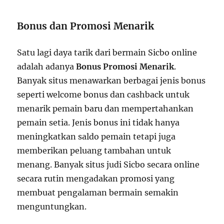
Bonus dan Promosi Menarik
Satu lagi daya tarik dari bermain Sicbo online
adalah adanya
Bonus Promosi Menarik
.
Banyak situs menawarkan berbagai jenis bonus
seperti welcome bonus dan cashback untuk
menarik pemain baru dan mempertahankan
pemain setia. Jenis bonus ini tidak hanya
meningkatkan saldo pemain tetapi juga
memberikan peluang tambahan untuk
menang. Banyak situs judi Sicbo secara online
secara rutin mengadakan promosi yang
membuat pengalaman bermain semakin
menguntungkan.