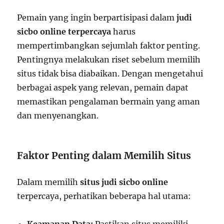
Pemain yang ingin berpartisipasi dalam
judi
sicbo online terpercaya
harus
mempertimbangkan sejumlah faktor penting.
Pentingnya melakukan riset sebelum memilih
situs tidak bisa diabaikan. Dengan mengetahui
berbagai aspek yang relevan, pemain dapat
memastikan pengalaman bermain yang aman
dan menyenangkan.
Faktor Penting dalam Memilih Situs
Dalam memilih
situs judi sicbo online
terpercaya, perhatikan beberapa hal utama:
Keamanan Data:
Pastikan situs memiliki