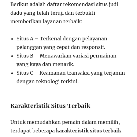
Berikut adalah daftar rekomendasi situs judi
dadu yang telah teruji dan terbukti
memberikan layanan terbaik:
Situs A – Terkenal dengan pelayanan
pelanggan yang cepat dan responsif.
Situs B – Menawarkan variasi permainan
yang kaya dan menarik.
Situs C – Keamanan transaksi yang terjamin
dengan teknologi terkini.
Karakteristik Situs Terbaik
Untuk memudahkan pemain dalam memilih,
terdapat beberapa
karakteristik situs terbaik