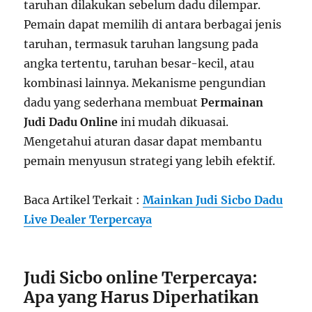
taruhan dilakukan sebelum dadu dilempar.
Pemain dapat memilih di antara berbagai jenis
taruhan, termasuk taruhan langsung pada
angka tertentu, taruhan besar-kecil, atau
kombinasi lainnya. Mekanisme pengundian
dadu yang sederhana membuat
Permainan
Judi Dadu Online
ini mudah dikuasai.
Mengetahui aturan dasar dapat membantu
pemain menyusun strategi yang lebih efektif.
Baca Artikel Terkait :
Mainkan Judi Sicbo Dadu
Live Dealer Terpercaya
Judi Sicbo online Terpercaya:
Apa yang Harus Diperhatikan