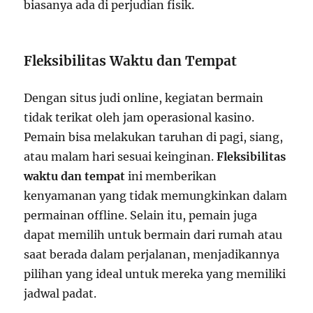
biasanya ada di perjudian fisik.
Fleksibilitas Waktu dan Tempat
Dengan situs judi online, kegiatan bermain
tidak terikat oleh jam operasional kasino.
Pemain bisa melakukan taruhan di pagi, siang,
atau malam hari sesuai keinginan.
Fleksibilitas
waktu dan tempat
ini memberikan
kenyamanan yang tidak memungkinkan dalam
permainan offline. Selain itu, pemain juga
dapat memilih untuk bermain dari rumah atau
saat berada dalam perjalanan, menjadikannya
pilihan yang ideal untuk mereka yang memiliki
jadwal padat.