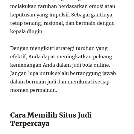
melakukan taruhan berdasarkan emosi atau
keputusan yang impulsif. Sebagai gantinya,
tetap tenang, rasional, dan bermain dengan
kepala dingin.
Dengan mengikuti strategi taruhan yang
efektif, Anda dapat meningkatkan peluang
kemenangan Anda dalam judi bola online.
Jangan lupa untuk selalu bertanggung jawab
dalam bermain judi dan menikmati setiap
momen permainan.
Cara Memilih Situs Judi
Terpercaya