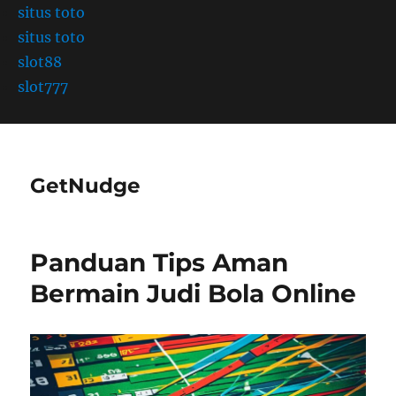
situs toto
situs toto
slot88
slot777
GetNudge
Panduan Tips Aman
Bermain Judi Bola Online