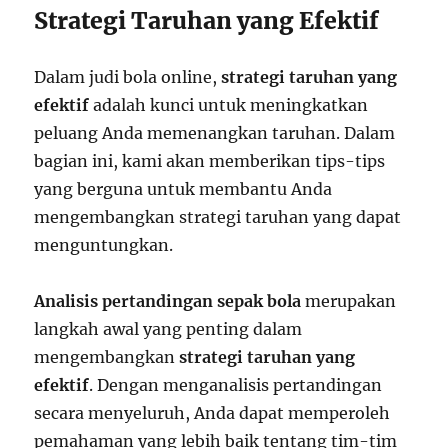
Strategi Taruhan yang Efektif
Dalam judi bola online,
strategi taruhan yang
efektif
adalah kunci untuk meningkatkan
peluang Anda memenangkan taruhan. Dalam
bagian ini, kami akan memberikan tips-tips
yang berguna untuk membantu Anda
mengembangkan strategi taruhan yang dapat
menguntungkan.
Analisis pertandingan sepak bola
merupakan
langkah awal yang penting dalam
mengembangkan
strategi taruhan yang
efektif
. Dengan menganalisis pertandingan
secara menyeluruh, Anda dapat memperoleh
pemahaman yang lebih baik tentang tim-tim