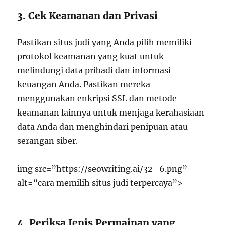
3. Cek Keamanan dan Privasi
Pastikan situs judi yang Anda pilih memiliki
protokol keamanan yang kuat untuk
melindungi data pribadi dan informasi
keuangan Anda. Pastikan mereka
menggunakan enkripsi SSL dan metode
keamanan lainnya untuk menjaga kerahasiaan
data Anda dan menghindari penipuan atau
serangan siber.
img src=”https://seowriting.ai/32_6.png”
alt=”cara memilih situs judi terpercaya”>
4. Periksa Jenis Permainan yang