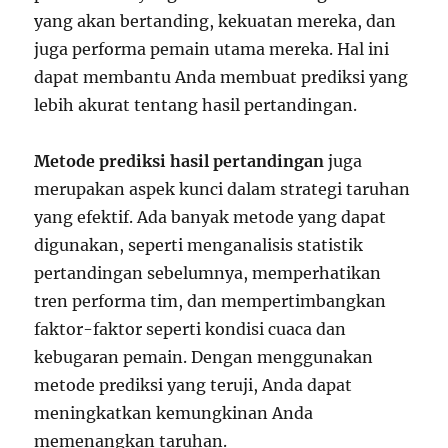
yang akan bertanding, kekuatan mereka, dan
juga performa pemain utama mereka. Hal ini
dapat membantu Anda membuat prediksi yang
lebih akurat tentang hasil pertandingan.
Metode prediksi hasil pertandingan
juga
merupakan aspek kunci dalam strategi taruhan
yang efektif. Ada banyak metode yang dapat
digunakan, seperti menganalisis statistik
pertandingan sebelumnya, memperhatikan
tren performa tim, dan mempertimbangkan
faktor-faktor seperti kondisi cuaca dan
kebugaran pemain. Dengan menggunakan
metode prediksi yang teruji, Anda dapat
meningkatkan kemungkinan Anda
memenangkan taruhan.