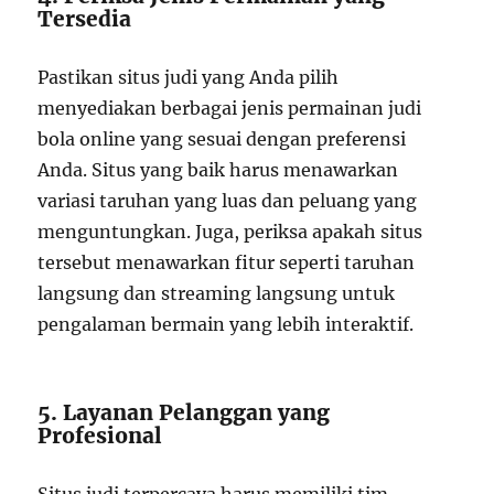
Tersedia
Pastikan situs judi yang Anda pilih
menyediakan berbagai jenis permainan judi
bola online yang sesuai dengan preferensi
Anda. Situs yang baik harus menawarkan
variasi taruhan yang luas dan peluang yang
menguntungkan. Juga, periksa apakah situs
tersebut menawarkan fitur seperti taruhan
langsung dan streaming langsung untuk
pengalaman bermain yang lebih interaktif.
5. Layanan Pelanggan yang
Profesional
Situs judi terpercaya harus memiliki tim