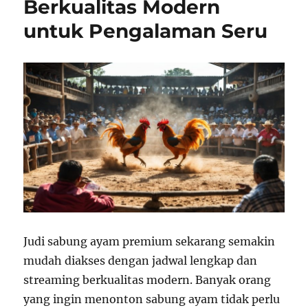
Berkualitas Modern
untuk Pengalaman Seru
Judi sabung ayam premium sekarang semakin
mudah diakses dengan jadwal lengkap dan
streaming berkualitas modern. Banyak orang
yang ingin menonton sabung ayam tidak perlu