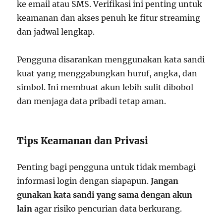
ke email atau SMS. Verifikasi ini penting untuk
keamanan dan akses penuh ke fitur streaming
dan jadwal lengkap.
Pengguna disarankan menggunakan kata sandi
kuat yang menggabungkan huruf, angka, dan
simbol. Ini membuat akun lebih sulit dibobol
dan menjaga data pribadi tetap aman.
Tips Keamanan dan Privasi
Penting bagi pengguna untuk tidak membagi
informasi login dengan siapapun.
Jangan
gunakan kata sandi yang sama dengan akun
lain
agar risiko pencurian data berkurang.