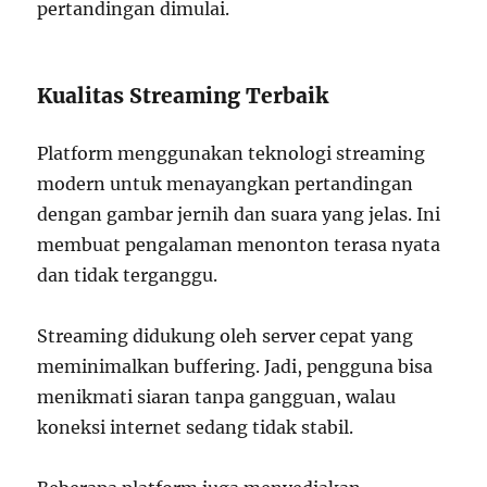
pertandingan dimulai.
Kualitas Streaming Terbaik
Platform menggunakan teknologi streaming
modern untuk menayangkan pertandingan
dengan gambar jernih dan suara yang jelas. Ini
membuat pengalaman menonton terasa nyata
dan tidak terganggu.
Streaming didukung oleh server cepat yang
meminimalkan buffering. Jadi, pengguna bisa
menikmati siaran tanpa gangguan, walau
koneksi internet sedang tidak stabil.