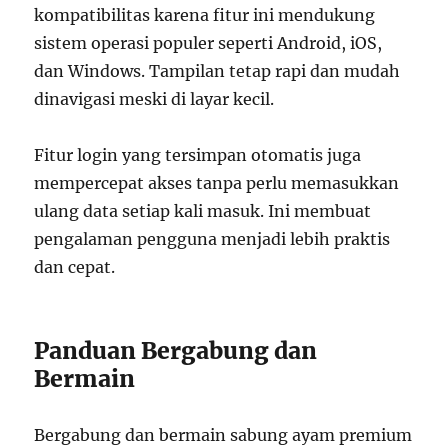
kompatibilitas karena fitur ini mendukung
sistem operasi populer seperti Android, iOS,
dan Windows. Tampilan tetap rapi dan mudah
dinavigasi meski di layar kecil.
Fitur login yang tersimpan otomatis juga
mempercepat akses tanpa perlu memasukkan
ulang data setiap kali masuk. Ini membuat
pengalaman pengguna menjadi lebih praktis
dan cepat.
Panduan Bergabung dan
Bermain
Bergabung dan bermain sabung ayam premium