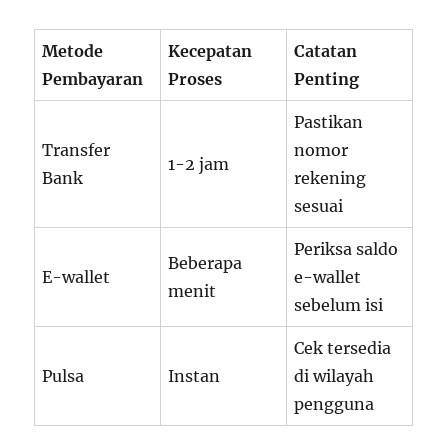
Metode
Kecepatan
Catatan
Pembayaran
Proses
Penting
Pastikan
Transfer
nomor
1-2 jam
Bank
rekening
sesuai
Periksa saldo
Beberapa
E-wallet
e-wallet
menit
sebelum isi
Cek tersedia
Pulsa
Instan
di wilayah
pengguna