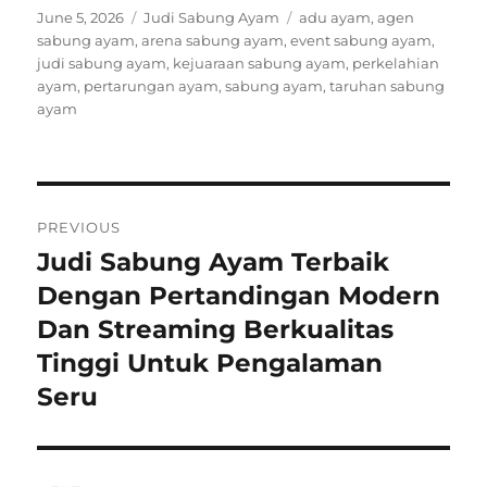
P
C
T
June 5, 2026
Judi Sabung Ayam
adu ayam
,
agen
o
a
a
sabung ayam
,
arena sabung ayam
,
event sabung ayam
,
s
t
g
judi sabung ayam
,
kejuaraan sabung ayam
,
perkelahian
t
e
s
ayam
,
pertarungan ayam
,
sabung ayam
,
taruhan sabung
e
g
ayam
d
o
o
r
n
i
e
P
s
PREVIOUS
o
Judi Sabung Ayam Terbaik
P
r
Dengan Pertandingan Modern
s
e
Dan Streaming Berkualitas
t
v
Tinggi Untuk Pengalaman
i
n
Seru
o
a
u
s
v