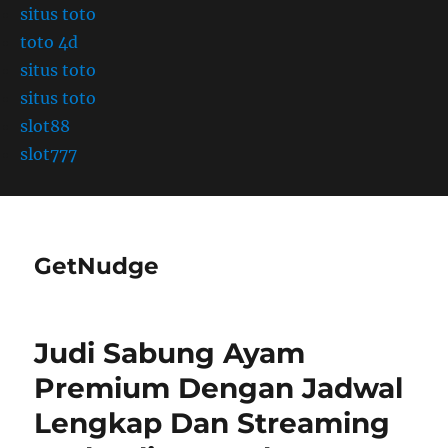
situs toto
toto 4d
situs toto
situs toto
slot88
slot777
GetNudge
Judi Sabung Ayam
Premium Dengan Jadwal
Lengkap Dan Streaming