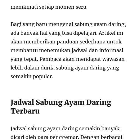
menikmati setiap momen seru.
Bagi yang baru mengenal sabung ayam daring,
ada banyak hal yang bisa dipelajari. Artikel ini
akan memberikan panduan sederhana untuk
membantu menemukan jadwal dan informasi
yang tepat. Pembaca akan mendapat wawasan
lebih dalam dunia sabung ayam daring yang
semakin populer.
Jadwal Sabung Ayam Daring
Terbaru
Jadwal sabung ayam daring semakin banyak
dicari oleh para penggemar. Dengan berbagai