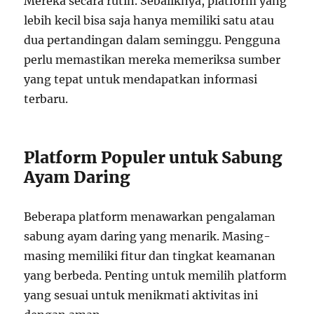
Mereka secara rutin. Sebaliknya, platform yang
lebih kecil bisa saja hanya memiliki satu atau
dua pertandingan dalam seminggu. Pengguna
perlu memastikan mereka memeriksa sumber
yang tepat untuk mendapatkan informasi
terbaru.
Platform Populer untuk Sabung
Ayam Daring
Beberapa platform menawarkan pengalaman
sabung ayam daring yang menarik. Masing-
masing memiliki fitur dan tingkat keamanan
yang berbeda. Penting untuk memilih platform
yang sesuai untuk menikmati aktivitas ini