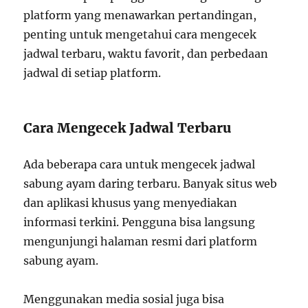
platform yang menawarkan pertandingan,
penting untuk mengetahui cara mengecek
jadwal terbaru, waktu favorit, dan perbedaan
jadwal di setiap platform.
Cara Mengecek Jadwal Terbaru
Ada beberapa cara untuk mengecek jadwal
sabung ayam daring terbaru. Banyak situs web
dan aplikasi khusus yang menyediakan
informasi terkini. Pengguna bisa langsung
mengunjungi halaman resmi dari platform
sabung ayam.
Menggunakan media sosial juga bisa