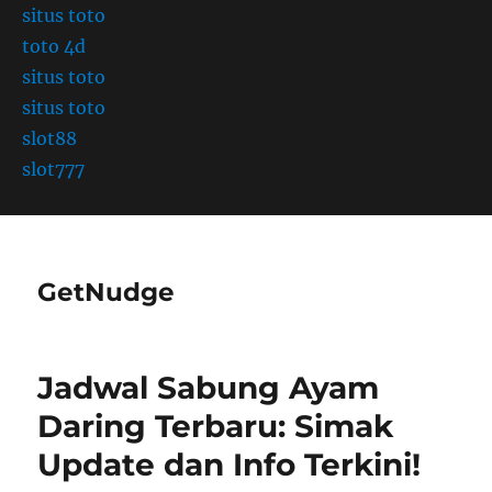
situs toto
toto 4d
situs toto
situs toto
slot88
slot777
GetNudge
Jadwal Sabung Ayam
Daring Terbaru: Simak
Update dan Info Terkini!