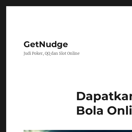
GetNudge
Judi Poker, QQ dan Slot Online
Dapatkan
Bola Onl