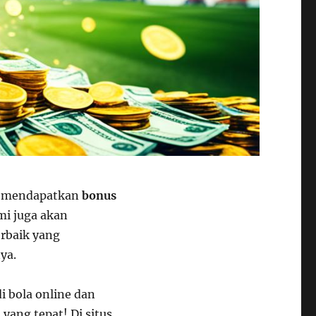
ra mendapatkan
bonus
mi juga akan
erbaik yang
ya.
i bola online dan
yang tepat! Di situs