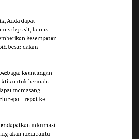
ik
, Anda dapat
nus deposit, bonus
 memberikan kesempatan
bih besar dalam
n berbagai keuntungan
aktis untuk bermain
 dapat memasang
rlu repot-repot ke
 mendapatkan informasi
n yang akan membantu