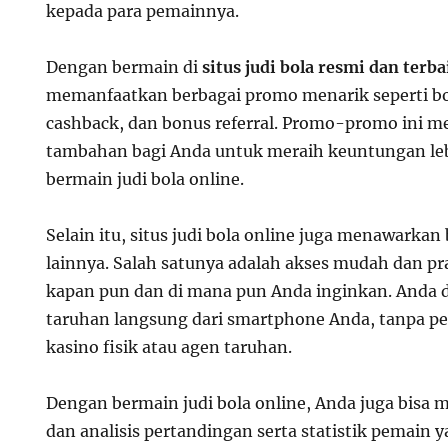
kepada para pemainnya.
Dengan bermain di
situs judi bola resmi dan terba
memanfaatkan berbagai promo menarik seperti bo
cashback, dan bonus referral. Promo-promo ini
tambahan bagi Anda untuk meraih keuntungan le
bermain judi bola online.
Selain itu, situs judi bola online juga menawarka
lainnya. Salah satunya adalah akses mudah dan pr
kapan pun dan di mana pun Anda inginkan. Anda
taruhan langsung dari smartphone Anda, tanpa pe
kasino fisik atau agen taruhan.
Dengan bermain judi bola online, Anda juga bisa
dan analisis pertandingan serta statistik pemai