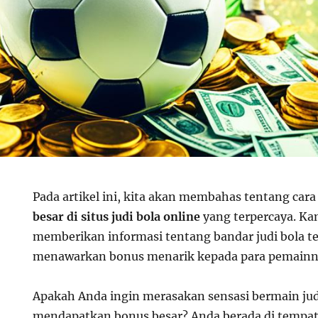
Pada artikel ini, kita akan membahas tentang ca
besar di situs judi bola online
yang terpercaya. Ka
memberikan informasi tentang bandar judi bola t
menawarkan bonus menarik kepada para pemainn
Apakah Anda ingin merasakan sensasi bermain jud
mendapatkan bonus besar? Anda berada di tempat 