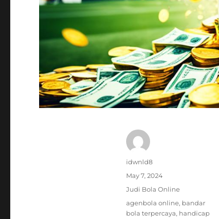
Author
idwnld8
Posted
May 7, 2024
on
Categories
Judi Bola Online
Tags
agenbola online
,
bandar
bola terpercaya
,
handicap