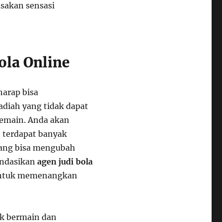
asakan sensasi
Bola Online
harap bisa
diah yang tidak dapat
pemain. Anda akan
, terdapat banyak
ang bisa mengubah
endasikan
agen judi bola
untuk memenangkan
uk bermain dan