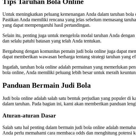
Tips Taruhan Bola Online
Untuk meningkatkan peluang kemenangan Anda dalam taruhan bola onl
Pastikan Anda memiliki rencana yang jelas sebelum memasang taruhan.
yang dapat mempengaruhi hasil pertandingan.
Selain itu, penting juga untuk mengelola modal taruhan Anda dengan
dan selalu patuhi batasan yang telah Anda tentukan.
Bergabung dengan komunitas pemain judi bola online juga dapat me
dapat memberikan wawasan berharga tentang strategi taruhan yang ef
Ingatlah, taruhan bola online adalah permainan yang memerlukan pen
bola online, Anda memiliki peluang lebih besar untuk meraih keuntu
Panduan Bermain Judi Bola
Judi bola online adalah salah satu bentuk perjudian yang populer di
dalam taruhan. Pada bagian ini, kami akan memberikan panduan lengka
Aturan-aturan Dasar
Salah satu hal penting dalam bermain judi bola online adalah memaham
Anda perlu memahami cara membaca odds dan menghitung potensi keu