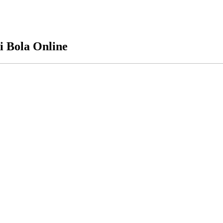
 Bola Online