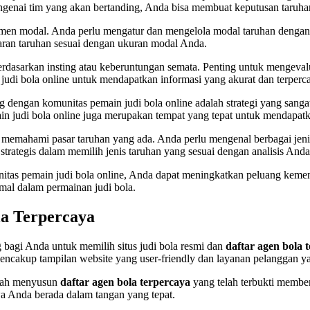
enai tim yang akan bertanding, Anda bisa membuat keputusan taruhan
emen modal. Anda perlu mengatur dan mengelola modal taruhan dengan 
esaran taruhan sesuai dengan ukuran modal Anda.
rdasarkan insting atau keberuntungan semata. Penting untuk mengevalu
 judi bola online untuk mendapatkan informasi yang akurat dan terperc
dengan komunitas pemain judi bola online adalah strategi yang sanga
judi bola online juga merupakan tempat yang tepat untuk mendapatkan 
k memahami pasar taruhan yang ada. Anda perlu mengenal berbagai je
rategis dalam memilih jenis taruhan yang sesuai dengan analisis Anda
nitas pemain judi bola online, Anda dapat meningkatkan peluang keme
al dalam permainan judi bola.
la Terpercaya
 bagi Anda untuk memilih situs judi bola resmi dan
daftar agen bola 
encakup tampilan website yang user-friendly dan layanan pelanggan ya
elah menyusun
daftar agen bola terpercaya
yang telah terbukti member
a Anda berada dalam tangan yang tepat.