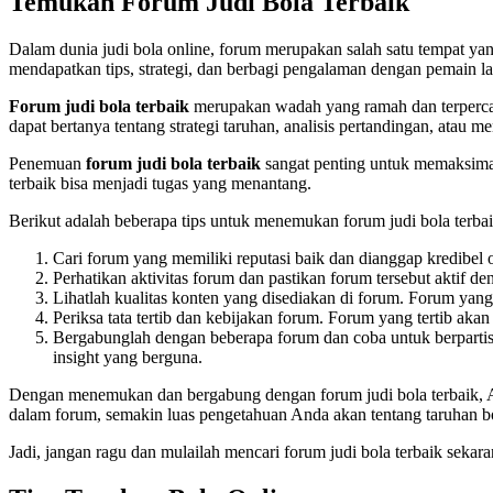
Temukan Forum Judi Bola Terbaik
Dalam dunia judi bola online, forum merupakan salah satu tempat ya
mendapatkan tips, strategi, dan berbagi pengalaman dengan pemain la
Forum judi bola terbaik
merupakan wadah yang ramah dan terpercay
dapat bertanya tentang strategi taruhan, analisis pertandingan, atau 
Penemuan
forum judi bola terbaik
sangat penting untuk memaksima
terbaik bisa menjadi tugas yang menantang.
Berikut adalah beberapa tips untuk menemukan forum judi bola terbai
Cari forum yang memiliki reputasi baik dan dianggap kredibel o
Perhatikan aktivitas forum dan pastikan forum tersebut aktif d
Lihatlah kualitas konten yang disediakan di forum. Forum yang
Periksa tata tertib dan kebijakan forum. Forum yang tertib ak
Bergabunglah dengan beberapa forum dan coba untuk berparti
insight yang berguna.
Dengan menemukan dan bergabung dengan forum judi bola terbaik, A
dalam forum, semakin luas pengetahuan Anda akan tentang taruhan bo
Jadi, jangan ragu dan mulailah mencari forum judi bola terbaik seka