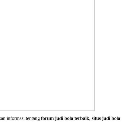
an informasi tentang
forum judi bola terbaik
,
situs judi bola