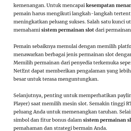
kemenangan. Untuk mencapai
kesempatan mena
pemain harus mengikuti langkah-langkah tertent
meningkatkan peluang sukses. Salah satu kunci u
memahami
sistem permainan slot
dari permainan 
Pemain sebaiknya memulai dengan memilih platfo
menawarkan berbagai jenis permainan slot dengan
Memilih permainan dari penyedia terkemuka sepe
NetEnt dapat memberikan pengalaman yang lebih 
besar untuk terasa menguntungkan.
Selanjutnya, penting untuk memperhatikan paylin
Player) saat memilih mesin slot. Semakin tinggi 
peluang Anda untuk memenangkan taruhan. Selain
simbol dan fitur bonus dalam
sistem permainan s
pemahaman dan strategi bermain Anda.