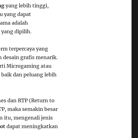
ng
yang lebih tinggi,
u yang dapat
tama adalah
yang dipilih.
rm terpercaya yang
 desain grafis menarik.
rti Microgaming atau
baik dan peluang lebih
es dan RTP (Return to
RTP, maka semakin besar
 itu, mengenali jenis
lot
dapat meningkatkan