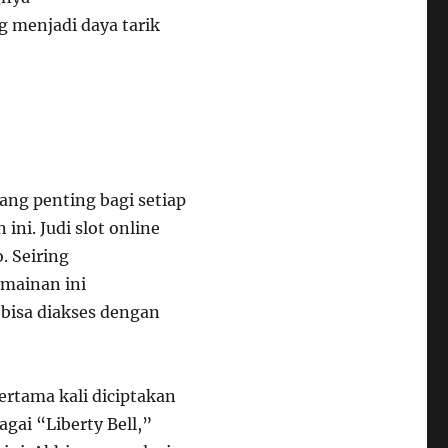
g menjadi daya tarik
ang penting bagi setiap
ni. Judi slot online
. Seiring
rmainan ini
 bisa diakses dengan
pertama kali diciptakan
agai “Liberty Bell,”