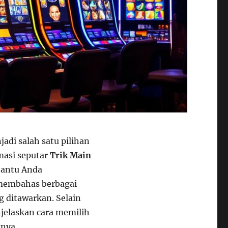
adi salah satu pilihan
rmasi seputar
Trik Main
antu Anda
membahas berbagai
g ditawarkan. Selain
njelaskan cara memilih
gnya