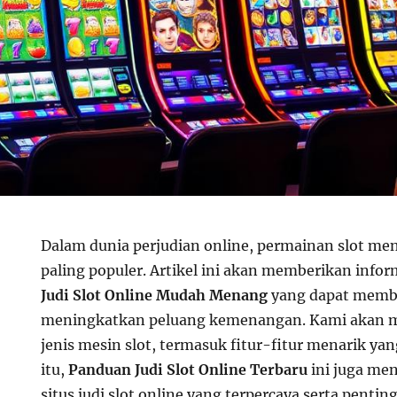
Dalam dunia perjudian online, permainan slot menj
paling populer. Artikel ini akan memberikan info
Judi Slot Online Mudah Menang
yang dapat memb
meningkatkan peluang kemenangan. Kami akan 
jenis mesin slot, termasuk fitur-fitur menarik yan
itu,
Panduan Judi Slot Online Terbaru
ini juga me
situs judi slot online yang terpercaya serta pentin