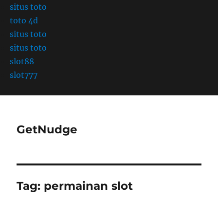
situs toto
toto 4d
situs toto
situs toto
slot88
slot777
GetNudge
Tag:
permainan slot