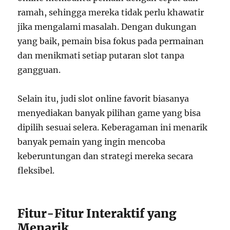
ramah, sehingga mereka tidak perlu khawatir
jika mengalami masalah. Dengan dukungan
yang baik, pemain bisa fokus pada permainan
dan menikmati setiap putaran slot tanpa
gangguan.
Selain itu, judi slot online favorit biasanya
menyediakan banyak pilihan game yang bisa
dipilih sesuai selera. Keberagaman ini menarik
banyak pemain yang ingin mencoba
keberuntungan dan strategi mereka secara
fleksibel.
Fitur-Fitur Interaktif yang
Menarik