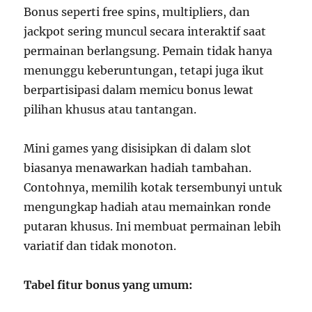
Bonus seperti free spins, multipliers, dan
jackpot sering muncul secara interaktif saat
permainan berlangsung. Pemain tidak hanya
menunggu keberuntungan, tetapi juga ikut
berpartisipasi dalam memicu bonus lewat
pilihan khusus atau tantangan.
Mini games yang disisipkan di dalam slot
biasanya menawarkan hadiah tambahan.
Contohnya, memilih kotak tersembunyi untuk
mengungkap hadiah atau memainkan ronde
putaran khusus. Ini membuat permainan lebih
variatif dan tidak monoton.
Tabel fitur bonus yang umum: