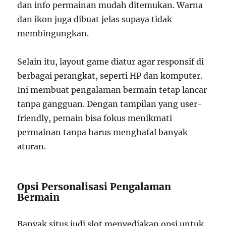
dan info permainan mudah ditemukan. Warna
dan ikon juga dibuat jelas supaya tidak
membingungkan.
Selain itu, layout game diatur agar responsif di
berbagai perangkat, seperti HP dan komputer.
Ini membuat pengalaman bermain tetap lancar
tanpa gangguan. Dengan tampilan yang user-
friendly, pemain bisa fokus menikmati
permainan tanpa harus menghafal banyak
aturan.
Opsi Personalisasi Pengalaman
Bermain
Banyak situs judi slot menyediakan opsi untuk