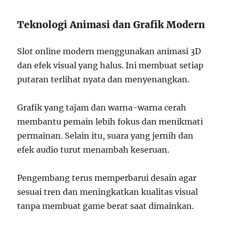
Teknologi Animasi dan Grafik Modern
Slot online modern menggunakan animasi 3D
dan efek visual yang halus. Ini membuat setiap
putaran terlihat nyata dan menyenangkan.
Grafik yang tajam dan warna-warna cerah
membantu pemain lebih fokus dan menikmati
permainan. Selain itu, suara yang jernih dan
efek audio turut menambah keseruan.
Pengembang terus memperbarui desain agar
sesuai tren dan meningkatkan kualitas visual
tanpa membuat game berat saat dimainkan.