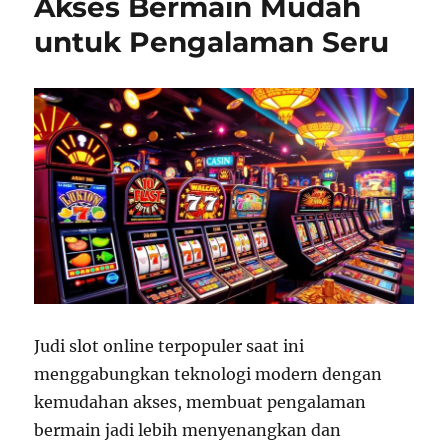
Akses Bermain Mudah
untuk Pengalaman Seru
Judi slot online terpopuler saat ini
menggabungkan teknologi modern dengan
kemudahan akses, membuat pengalaman
bermain jadi lebih menyenangkan dan