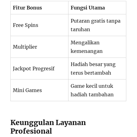
Fitur Bonus
Fungsi Utama
Putaran gratis tanpa
Free Spins
taruhan
Mengalikan
Multiplier
kemenangan
Hadiah besar yang
Jackpot Progresif
terus bertambah
Game kecil untuk
Mini Games
hadiah tambahan
Keunggulan Layanan
Profesional