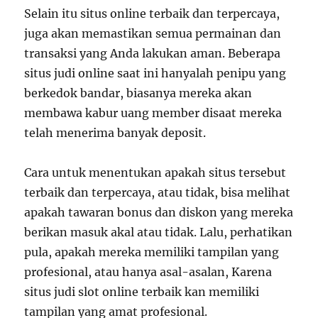
Selain itu situs online terbaik dan terpercaya,
juga akan memastikan semua permainan dan
transaksi yang Anda lakukan aman. Beberapa
situs judi online saat ini hanyalah penipu yang
berkedok bandar, biasanya mereka akan
membawa kabur uang member disaat mereka
telah menerima banyak deposit.
Cara untuk menentukan apakah situs tersebut
terbaik dan terpercaya, atau tidak, bisa melihat
apakah tawaran bonus dan diskon yang mereka
berikan masuk akal atau tidak. Lalu, perhatikan
pula, apakah mereka memiliki tampilan yang
profesional, atau hanya asal-asalan, Karena
situs judi slot online terbaik kan memiliki
tampilan yang amat profesional.