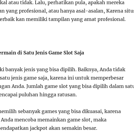
al atau tidak. Lalu, perhatikan pula, apakah mereka
n yang profesional, atau hanya asal-asalan, Karena situ
 terbaik kan memiliki tampilan yang amat profesional.
rmain di Satu Jenis Game Slot Saja
iki banyak jenis yang bisa dipilih. Baiknya, Anda tidak
atu jenis game saja, karena ini untuk memperbesar
gan Anda. Jumlah game slot yang bisa dipilih dalam sat
mencapai puluhan hingga ratusan.
emilih sebanyak games yang bisa dikuasai, karena
 Anda mencoba memainkan game slot, maka
ndapatkan jackpot akan semakin besar.