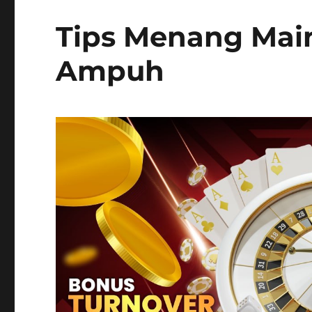
Tips Menang Main
Ampuh