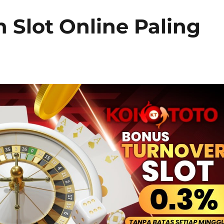
 Slot Online Paling