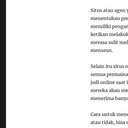
Situs atau agen 
menentukan pre
memiliki penga
ketikan melakuk
merasa sulit m
menurun.
Selain itu situs
semua permainan
judi online saat
mereka akan me
menerima banya
Cara untuk mene
atau tidak, bis