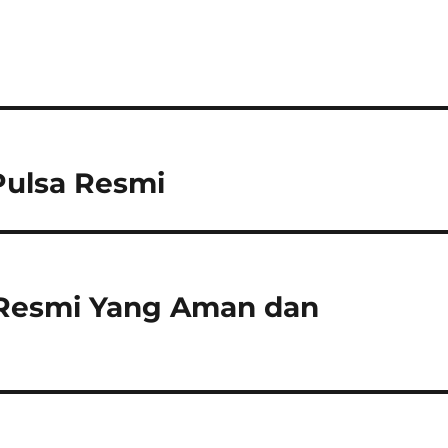
Pulsa Resmi
q Resmi Yang Aman dan