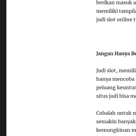
berikan masuk ak
memiliki tampila
judi slot online
Jangan Hanya Be
Judi slot, memil
hanya mencoba s
peluang keuntun
situs judi bisa 
Cobalah untuk m
semakin banyak
kemungkinan me