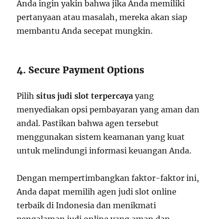
Anda ingin yakin bahwa jika Anda memiliki
pertanyaan atau masalah, mereka akan siap
membantu Anda secepat mungkin.
4. Secure Payment Options
Pilih
situs judi slot terpercaya
yang
menyediakan opsi pembayaran yang aman dan
andal. Pastikan bahwa agen tersebut
menggunakan sistem keamanan yang kuat
untuk melindungi informasi keuangan Anda.
Dengan mempertimbangkan faktor-faktor ini,
Anda dapat memilih agen judi slot online
terbaik di Indonesia dan menikmati
pengalaman judi online yang aman dan