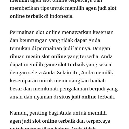
memberikan tips untuk memilih
agen judi slot
online terbaik
di Indonesia.
Permainan slot online menawarkan keseruan
dan keuntungan yang tidak dapat Anda
temukan di permainan judi lainnya. Dengan
ribuan
mesin slot online
yang tersedia, Anda
dapat memilih
game slot terbaik
yang sesuai
dengan selera Anda. Selain itu, Anda memiliki
kesempatan untuk memenangkan hadiah
besar dan menikmati pengalaman berjudi yang
aman dan nyaman di
situs judi online
terbaik.
Namun, penting bagi Anda untuk memilih
agen judi slot online terbaik
dan terpercaya
untuk memastikan bahwa Anda tidak