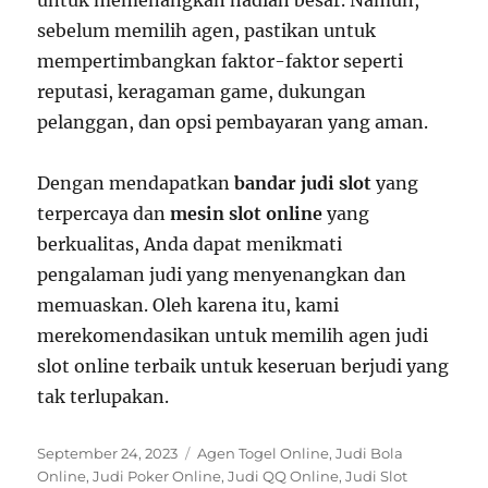
sebelum memilih agen, pastikan untuk
mempertimbangkan faktor-faktor seperti
reputasi, keragaman game, dukungan
pelanggan, dan opsi pembayaran yang aman.
Dengan mendapatkan
bandar judi slot
yang
terpercaya dan
mesin slot online
yang
berkualitas, Anda dapat menikmati
pengalaman judi yang menyenangkan dan
memuaskan. Oleh karena itu, kami
merekomendasikan untuk memilih agen judi
slot online terbaik untuk keseruan berjudi yang
tak terlupakan.
P
C
September 24, 2023
Agen Togel Online
,
Judi Bola
o
a
Online
,
Judi Poker Online
,
Judi QQ Online
,
Judi Slot