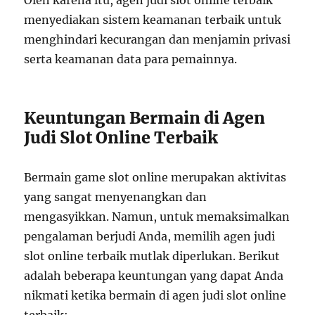
menyediakan sistem keamanan terbaik untuk
menghindari kecurangan dan menjamin privasi
serta keamanan data para pemainnya.
Keuntungan Bermain di Agen
Judi Slot Online Terbaik
Bermain game slot online merupakan aktivitas
yang sangat menyenangkan dan
mengasyikkan. Namun, untuk memaksimalkan
pengalaman berjudi Anda, memilih agen judi
slot online terbaik mutlak diperlukan. Berikut
adalah beberapa keuntungan yang dapat Anda
nikmati ketika bermain di agen judi slot online
terbaik: