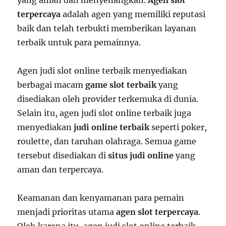
terpercaya
adalah agen yang memiliki reputasi
baik dan telah terbukti memberikan layanan
terbaik untuk para pemainnya.
Agen judi slot online terbaik menyediakan
berbagai macam
game slot terbaik
yang
disediakan oleh provider terkemuka di dunia.
Selain itu, agen judi slot online terbaik juga
menyediakan
judi online terbaik
seperti poker,
roulette, dan taruhan olahraga. Semua game
tersebut disediakan di
situs judi online
yang
aman dan terpercaya.
Keamanan dan kenyamanan para pemain
menjadi prioritas utama
agen slot terpercaya
.
Oleh karena itu, agen judi slot online terbaik