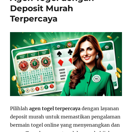
Deposit Murah
Terpercaya
Pilihlah
agen togel terpercaya
dengan layanan
deposit murah untuk memastikan pengalaman
bermain togel online yang menyenangkan dan