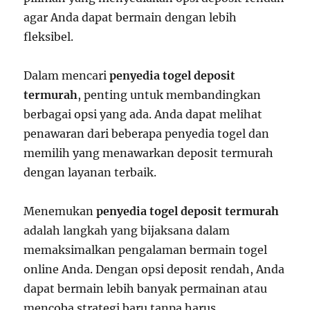
agar Anda dapat bermain dengan lebih
fleksibel.
Dalam mencari
penyedia togel deposit
termurah
, penting untuk membandingkan
berbagai opsi yang ada. Anda dapat melihat
penawaran dari beberapa penyedia togel dan
memilih yang menawarkan deposit termurah
dengan layanan terbaik.
Menemukan
penyedia togel deposit termurah
adalah langkah yang bijaksana dalam
memaksimalkan pengalaman bermain togel
online Anda. Dengan opsi deposit rendah, Anda
dapat bermain lebih banyak permainan atau
mencoba strategi baru tanpa harus