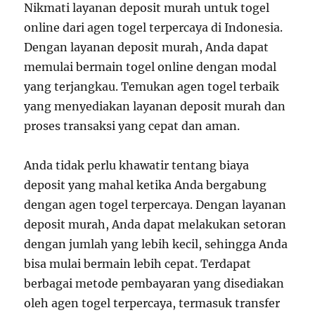
Nikmati layanan deposit murah untuk togel
online dari agen togel terpercaya di Indonesia.
Dengan layanan deposit murah, Anda dapat
memulai bermain togel online dengan modal
yang terjangkau. Temukan agen togel terbaik
yang menyediakan layanan deposit murah dan
proses transaksi yang cepat dan aman.
Anda tidak perlu khawatir tentang biaya
deposit yang mahal ketika Anda bergabung
dengan agen togel terpercaya. Dengan layanan
deposit murah, Anda dapat melakukan setoran
dengan jumlah yang lebih kecil, sehingga Anda
bisa mulai bermain lebih cepat. Terdapat
berbagai metode pembayaran yang disediakan
oleh agen togel terpercaya, termasuk transfer