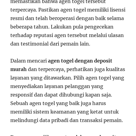
memastikan bahwa agen togel tersebut
terpercaya. Pastikan agen togel memiliki lisensi
resmi dan telah beroperasi dengan baik selama
beberapa tahun. Lakukan pula pengecekan
terhadap reputasi agen tersebut melalui ulasan
dan testimonial dari pemain lain.
Dalam mencari
agen togel dengan deposit
murah
dan terpercaya, perhatikan juga kualitas
layanan yang ditawarkan. Pilih agen togel yang
menyediakan layanan pelanggan yang
responsif dan dapat dihubungi kapan saja.
Sebuah agen togel yang baik juga harus
memiliki sistem keamanan yang ketat untuk
melindungi data pribadi dan transaksi pemain.