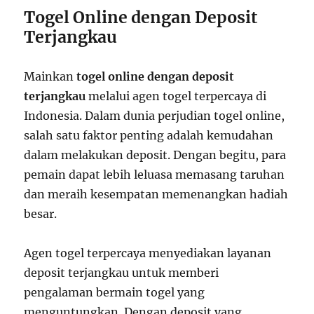
Togel Online dengan Deposit
Terjangkau
Mainkan
togel online dengan deposit
terjangkau
melalui agen togel terpercaya di
Indonesia. Dalam dunia perjudian togel online,
salah satu faktor penting adalah kemudahan
dalam melakukan deposit. Dengan begitu, para
pemain dapat lebih leluasa memasang taruhan
dan meraih kesempatan memenangkan hadiah
besar.
Agen togel terpercaya menyediakan layanan
deposit terjangkau untuk memberi
pengalaman bermain togel yang
menguntungkan. Dengan deposit yang