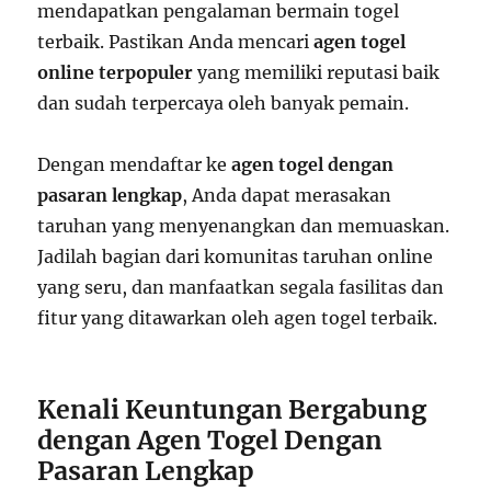
mendapatkan pengalaman bermain togel
terbaik. Pastikan Anda mencari
agen togel
online terpopuler
yang memiliki reputasi baik
dan sudah terpercaya oleh banyak pemain.
Dengan mendaftar ke
agen togel dengan
pasaran lengkap
, Anda dapat merasakan
taruhan yang menyenangkan dan memuaskan.
Jadilah bagian dari komunitas taruhan online
yang seru, dan manfaatkan segala fasilitas dan
fitur yang ditawarkan oleh agen togel terbaik.
Kenali Keuntungan Bergabung
dengan Agen Togel Dengan
Pasaran Lengkap