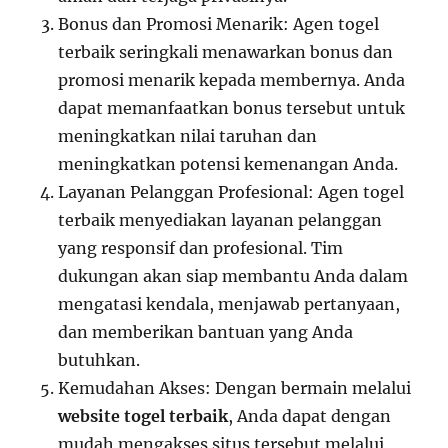
Bonus dan Promosi Menarik: Agen togel
terbaik seringkali menawarkan bonus dan
promosi menarik kepada membernya. Anda
dapat memanfaatkan bonus tersebut untuk
meningkatkan nilai taruhan dan
meningkatkan potensi kemenangan Anda.
Layanan Pelanggan Profesional: Agen togel
terbaik menyediakan layanan pelanggan
yang responsif dan profesional. Tim
dukungan akan siap membantu Anda dalam
mengatasi kendala, menjawab pertanyaan,
dan memberikan bantuan yang Anda
butuhkan.
Kemudahan Akses: Dengan bermain melalui
website togel terbaik
, Anda dapat dengan
mudah mengakses situs tersebut melalui