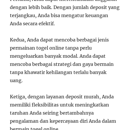
dengan lebih baik. Dengan jumlah deposit yang
terjangkau, Anda bisa mengatur keuangan
Anda secara efektif.
Kedua, Anda dapat mencoba berbagai jenis
permainan togel online tanpa perlu
mengeluarkan banyak modal. Anda dapat
mencoba berbagai strategi dan gaya bermain
tanpa khawatir kehilangan terlalu banyak
uang.
Ketiga, dengan layanan deposit murah, Anda
memiliki fleksibilitas untuk meningkatkan
taruhan Anda seiring bertambahnya
pengalaman dan kepercayaan diri Anda dalam
bermain togel online.