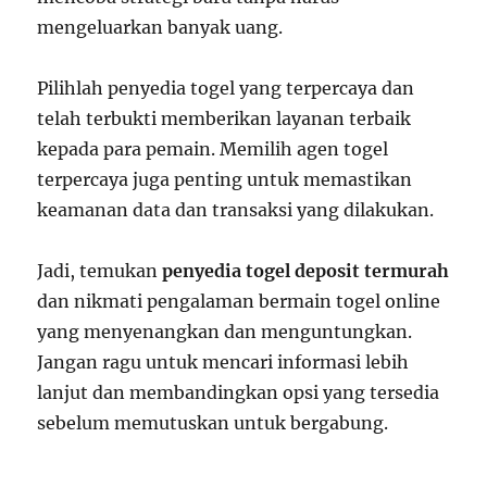
mengeluarkan banyak uang.
Pilihlah penyedia togel yang terpercaya dan
telah terbukti memberikan layanan terbaik
kepada para pemain. Memilih agen togel
terpercaya juga penting untuk memastikan
keamanan data dan transaksi yang dilakukan.
Jadi, temukan
penyedia togel deposit termurah
dan nikmati pengalaman bermain togel online
yang menyenangkan dan menguntungkan.
Jangan ragu untuk mencari informasi lebih
lanjut dan membandingkan opsi yang tersedia
sebelum memutuskan untuk bergabung.