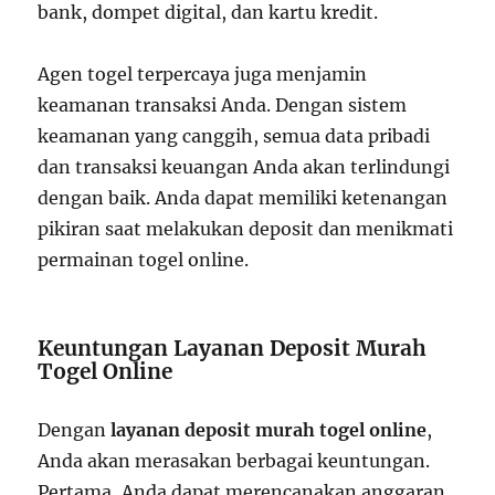
bank, dompet digital, dan kartu kredit.
Agen togel terpercaya juga menjamin
keamanan transaksi Anda. Dengan sistem
keamanan yang canggih, semua data pribadi
dan transaksi keuangan Anda akan terlindungi
dengan baik. Anda dapat memiliki ketenangan
pikiran saat melakukan deposit dan menikmati
permainan togel online.
Keuntungan Layanan Deposit Murah
Togel Online
Dengan
layanan deposit murah togel online
,
Anda akan merasakan berbagai keuntungan.
Pertama, Anda dapat merencanakan anggaran