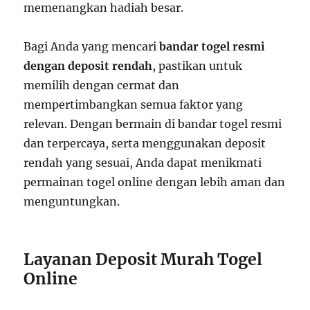
memenangkan hadiah besar.
Bagi Anda yang mencari
bandar togel resmi
dengan deposit rendah
, pastikan untuk
memilih dengan cermat dan
mempertimbangkan semua faktor yang
relevan. Dengan bermain di bandar togel resmi
dan terpercaya, serta menggunakan deposit
rendah yang sesuai, Anda dapat menikmati
permainan togel online dengan lebih aman dan
menguntungkan.
Layanan Deposit Murah Togel
Online