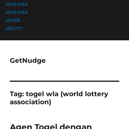
situs toto
situs toto
slot88
slot777
GetNudge
Tag:
togel wla (world lottery
association)
Agen Togel dengan