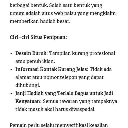
berbagai bentuk. Salah satu bentuk yang
umum adalah situs web palsu yang mengklaim
memberikan hadiah besar.
Ciri-ciri Situs Penipuan:
Desain Buruk
: Tampilan kurang profesional
atau penuh iklan.
Informasi Kontak Kurang Jelas
: Tidak ada
alamat atau nomor telepon yang dapat
dihubungi.
Janji Hadiah yang Terlalu Bagus untuk Jadi
Kenyataan
: Semua tawaran yang tampaknya
tidak masuk akal harus diwaspadai.
Pemain perlu selalu memverifikasi keaslian