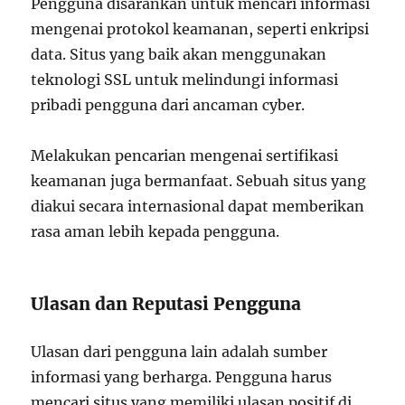
Pengguna disarankan untuk mencari informasi
mengenai protokol keamanan, seperti enkripsi
data. Situs yang baik akan menggunakan
teknologi SSL untuk melindungi informasi
pribadi pengguna dari ancaman cyber.
Melakukan pencarian mengenai sertifikasi
keamanan juga bermanfaat. Sebuah situs yang
diakui secara internasional dapat memberikan
rasa aman lebih kepada pengguna.
Ulasan dan Reputasi Pengguna
Ulasan dari pengguna lain adalah sumber
informasi yang berharga. Pengguna harus
mencari situs yang memiliki ulasan positif di