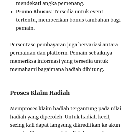
mendekati angka pemenang.
Promo Khusus
: Tersedia untuk event
tertentu, memberikan bonus tambahan bagi
pemain.
Persentase pembayaran juga bervariasi antara
permainan dan platform. Pemain sebaiknya
memeriksa informasi yang tersedia untuk
memahami bagaimana hadiah dihitung.
Proses Klaim Hadiah
Memproses klaim hadiah tergantung pada nilai
hadiah yang diperoleh. Untuk hadiah kecil,
sering kali dapat langsung dikreditkan ke akun