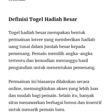
Definisi Togel Hadiah Besar
Togel hadiah besar merupakan bentuk
permainan lotere yang memberikan hadiah
uang tunai dalam jumlah besar kepada
pemenang. Pemain memilih angka-angka
tertentu dan kemudian menunggu hasil
pengundian untuk menentukan pemenang.
Permainan ini biasanya dilakukan secara
online, memungkinkan akses yang lebih luas
dan mudah bagi pemain. Selain itu, banyak
situs menawarkan berbagai bonus dan insentif
untuk menarik pemain baru.