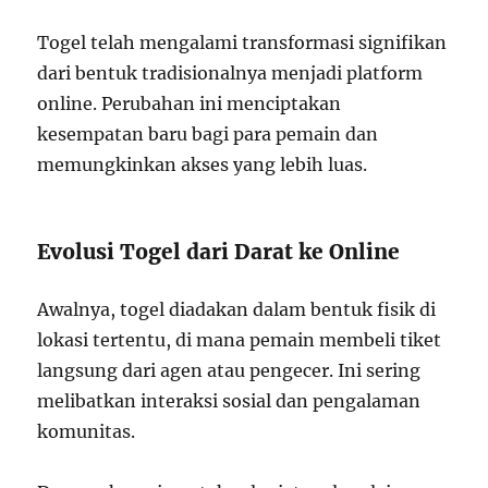
Togel telah mengalami transformasi signifikan
dari bentuk tradisionalnya menjadi platform
online. Perubahan ini menciptakan
kesempatan baru bagi para pemain dan
memungkinkan akses yang lebih luas.
Evolusi Togel dari Darat ke Online
Awalnya, togel diadakan dalam bentuk fisik di
lokasi tertentu, di mana pemain membeli tiket
langsung dari agen atau pengecer. Ini sering
melibatkan interaksi sosial dan pengalaman
komunitas.