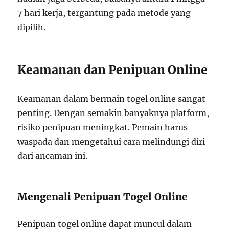
7 hari kerja, tergantung pada metode yang
dipilih.
Keamanan dan Penipuan Online
Keamanan dalam bermain togel online sangat
penting. Dengan semakin banyaknya platform,
risiko penipuan meningkat. Pemain harus
waspada dan mengetahui cara melindungi diri
dari ancaman ini.
Mengenali Penipuan Togel Online
Penipuan togel online dapat muncul dalam