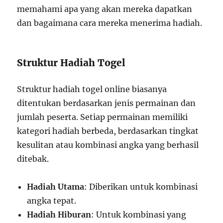
memahami apa yang akan mereka dapatkan
dan bagaimana cara mereka menerima hadiah.
Struktur Hadiah Togel
Struktur hadiah togel online biasanya
ditentukan berdasarkan jenis permainan dan
jumlah peserta. Setiap permainan memiliki
kategori hadiah berbeda, berdasarkan tingkat
kesulitan atau kombinasi angka yang berhasil
ditebak.
Hadiah Utama
: Diberikan untuk kombinasi
angka tepat.
Hadiah Hiburan
: Untuk kombinasi yang