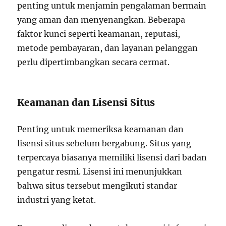
penting untuk menjamin pengalaman bermain
yang aman dan menyenangkan. Beberapa
faktor kunci seperti keamanan, reputasi,
metode pembayaran, dan layanan pelanggan
perlu dipertimbangkan secara cermat.
Keamanan dan Lisensi Situs
Penting untuk memeriksa keamanan dan
lisensi situs sebelum bergabung. Situs yang
terpercaya biasanya memiliki lisensi dari badan
pengatur resmi. Lisensi ini menunjukkan
bahwa situs tersebut mengikuti standar
industri yang ketat.