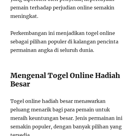
pemain terhadap perjudian online semakin
meningkat.
Perkembangan ini menjadikan togel online
sebagai pilihan populer di kalangan pencinta
permainan angka di seluruh dunia.
Mengenal Togel Online Hadiah
Besar
Togel online hadiah besar menawarkan
peluang menarik bagi para pemain untuk
meraih keuntungan besar. Jenis permainan ini
semakin populer, dengan banyak pilihan yang
tersedia.