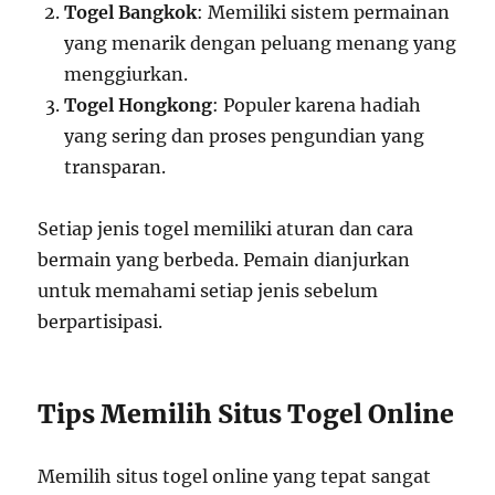
Togel Bangkok
: Memiliki sistem permainan
yang menarik dengan peluang menang yang
menggiurkan.
Togel Hongkong
: Populer karena hadiah
yang sering dan proses pengundian yang
transparan.
Setiap jenis togel memiliki aturan dan cara
bermain yang berbeda. Pemain dianjurkan
untuk memahami setiap jenis sebelum
berpartisipasi.
Tips Memilih Situs Togel Online
Memilih situs togel online yang tepat sangat