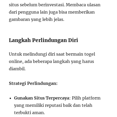
situs sebelum berinvestasi. Membaca ulasan
dari pengguna lain juga bisa memberikan
gambaran yang lebih jelas.
Langkah Perlindungan Diri
Untuk melindungi diri saat bermain togel
online, ada beberapa langkah yang harus
diambil.
Strategi Perlindungan:
Gunakan Situs Terpercaya
: Pilih platform
yang memiliki reputasi baik dan telah
terbukti aman.