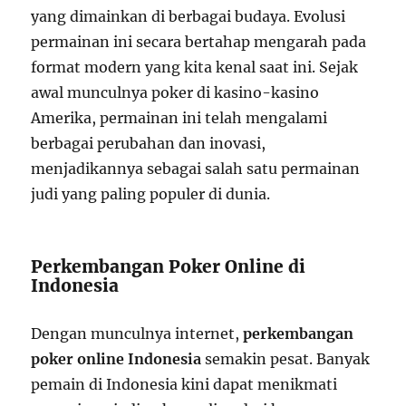
yang dimainkan di berbagai budaya. Evolusi
permainan ini secara bertahap mengarah pada
format modern yang kita kenal saat ini. Sejak
awal munculnya poker di kasino-kasino
Amerika, permainan ini telah mengalami
berbagai perubahan dan inovasi,
menjadikannya sebagai salah satu permainan
judi yang paling populer di dunia.
Perkembangan Poker Online di
Indonesia
Dengan munculnya internet,
perkembangan
poker online Indonesia
semakin pesat. Banyak
pemain di Indonesia kini dapat menikmati