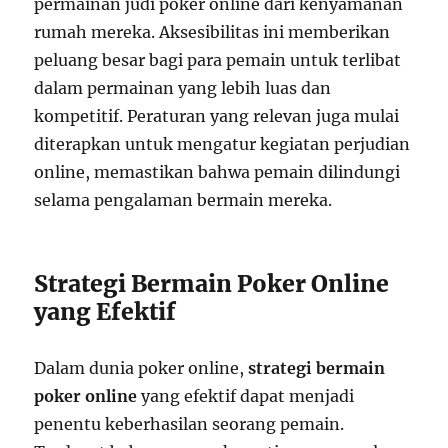
permainan judi poker online dari kenyamanan
rumah mereka. Aksesibilitas ini memberikan
peluang besar bagi para pemain untuk terlibat
dalam permainan yang lebih luas dan
kompetitif. Peraturan yang relevan juga mulai
diterapkan untuk mengatur kegiatan perjudian
online, memastikan bahwa pemain dilindungi
selama pengalaman bermain mereka.
Strategi Bermain Poker Online
yang Efektif
Dalam dunia poker online,
strategi bermain
poker online
yang efektif dapat menjadi
penentu keberhasilan seorang pemain.