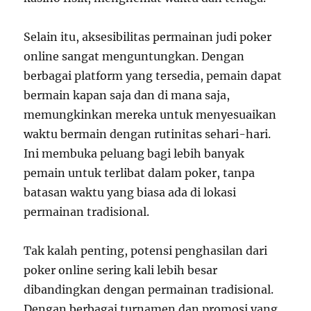
Selain itu, aksesibilitas permainan judi poker
online sangat menguntungkan. Dengan
berbagai platform yang tersedia, pemain dapat
bermain kapan saja dan di mana saja,
memungkinkan mereka untuk menyesuaikan
waktu bermain dengan rutinitas sehari-hari.
Ini membuka peluang bagi lebih banyak
pemain untuk terlibat dalam poker, tanpa
batasan waktu yang biasa ada di lokasi
permainan tradisional.
Tak kalah penting, potensi penghasilan dari
poker online sering kali lebih besar
dibandingkan dengan permainan tradisional.
Dengan berbagai turnamen dan promosi yang