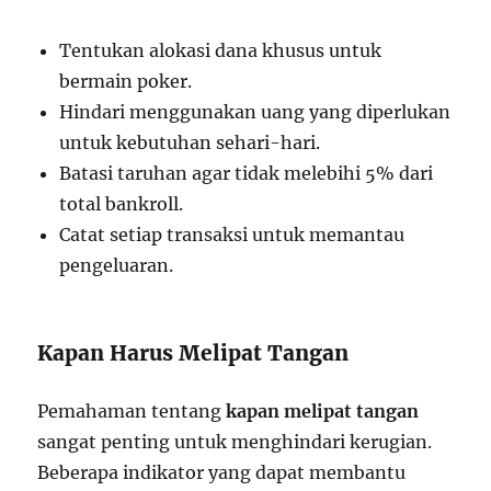
Tentukan alokasi dana khusus untuk
bermain poker.
Hindari menggunakan uang yang diperlukan
untuk kebutuhan sehari-hari.
Batasi taruhan agar tidak melebihi 5% dari
total bankroll.
Catat setiap transaksi untuk memantau
pengeluaran.
Kapan Harus Melipat Tangan
Pemahaman tentang
kapan melipat tangan
sangat penting untuk menghindari kerugian.
Beberapa indikator yang dapat membantu