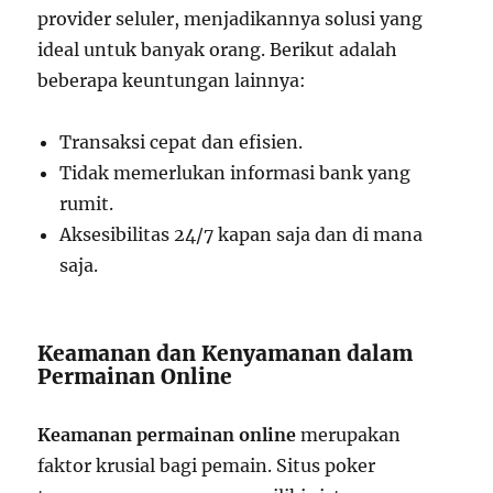
provider seluler, menjadikannya solusi yang
ideal untuk banyak orang. Berikut adalah
beberapa keuntungan lainnya:
Transaksi cepat dan efisien.
Tidak memerlukan informasi bank yang
rumit.
Aksesibilitas 24/7 kapan saja dan di mana
saja.
Keamanan dan Kenyamanan dalam
Permainan Online
Keamanan permainan online
merupakan
faktor krusial bagi pemain. Situs poker