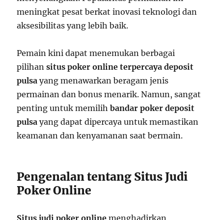
meningkat pesat berkat inovasi teknologi dan
aksesibilitas yang lebih baik.
Pemain kini dapat menemukan berbagai
pilihan
situs poker online terpercaya deposit
pulsa
yang menawarkan beragam jenis
permainan dan bonus menarik. Namun, sangat
penting untuk memilih
bandar poker deposit
pulsa
yang dapat dipercaya untuk memastikan
keamanan dan kenyamanan saat bermain.
Pengenalan tentang Situs Judi
Poker Online
Situs judi poker online
menghadirkan