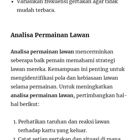
Variasikan frekuensi gertakan agar tidak
mudah terbaca.
Analisa Permainan Lawan
Analisa permainan lawan
mencerminkan
seberapa baik pemain memahami strategi
lawan mereka. Kemampuan ini penting untuk
mengidentifikasi pola dan kebiasaan lawan
selama permainan. Untuk meningkatkan
analisa permainan lawan
, pertimbangkan hal-
hal berikut:
Perhatikan taruhan dan reaksi lawan
terhadap kartu yang keluar.
Catat setiap gertakan dan situasi di mana