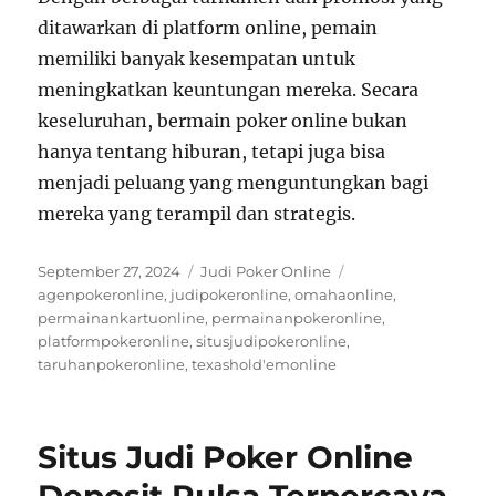
ditawarkan di platform online, pemain
memiliki banyak kesempatan untuk
meningkatkan keuntungan mereka. Secara
keseluruhan, bermain poker online bukan
hanya tentang hiburan, tetapi juga bisa
menjadi peluang yang menguntungkan bagi
mereka yang terampil dan strategis.
P
C
T
September 27, 2024
Judi Poker Online
o
a
a
agenpokeronline
,
judipokeronline
,
omahaonline
,
s
t
g
permainankartuonline
,
permainanpokeronline
,
t
e
s
platformpokeronline
,
situsjudipokeronline
,
e
g
taruhanpokeronline
,
texashold'emonline
d
o
o
r
n
i
Situs Judi Poker Online
e
s
Deposit Pulsa Terpercaya