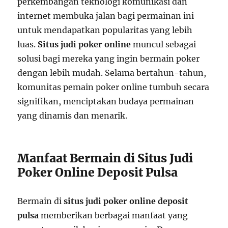
perkembangan teknologi komunikasi dan
internet membuka jalan bagi permainan ini
untuk mendapatkan popularitas yang lebih
luas.
Situs judi poker online
muncul sebagai
solusi bagi mereka yang ingin bermain poker
dengan lebih mudah. Selama bertahun-tahun,
komunitas pemain poker online tumbuh secara
signifikan, menciptakan budaya permainan
yang dinamis dan menarik.
Manfaat Bermain di Situs Judi
Poker Online Deposit Pulsa
Bermain di
situs judi poker online deposit
pulsa
memberikan berbagai manfaat yang