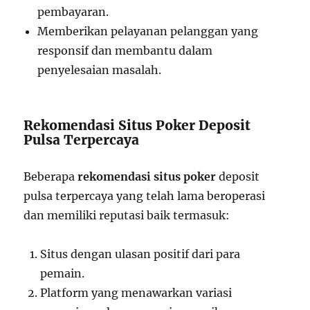
pembayaran.
Memberikan pelayanan pelanggan yang
responsif dan membantu dalam
penyelesaian masalah.
Rekomendasi Situs Poker Deposit
Pulsa Terpercaya
Beberapa
rekomendasi situs poker
deposit
pulsa terpercaya yang telah lama beroperasi
dan memiliki reputasi baik termasuk:
Situs dengan ulasan positif dari para
pemain.
Platform yang menawarkan variasi