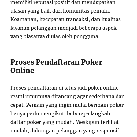
memiliki reputasi positif dan mendapatkan
ulasan yang baik dari komunitas pemain.
Keamanan, kecepatan transaksi, dan kualitas
layanan pelanggan menjadi beberapa aspek
yang biasanya diulas oleh pengguna.
Proses Pendaftaran Poker
Online
Proses pendaftaran di situs judi poker online
resmi umumnya dirancang agar sederhana dan
cepat. Pemain yang ingin mulai bermain poker
hanya perlu mengikuti beberapa
langkah
daftar poker
yang mudah. Meskipun terlihat
mudah, dukungan pelanggan yang responsif