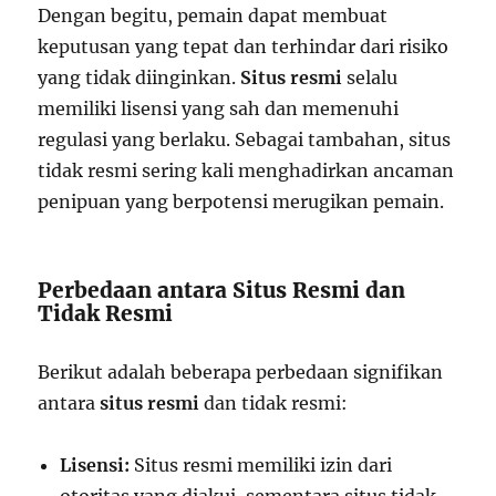
Dengan begitu, pemain dapat membuat
keputusan yang tepat dan terhindar dari risiko
yang tidak diinginkan.
Situs resmi
selalu
memiliki lisensi yang sah dan memenuhi
regulasi yang berlaku. Sebagai tambahan, situs
tidak resmi sering kali menghadirkan ancaman
penipuan yang berpotensi merugikan pemain.
Perbedaan antara Situs Resmi dan
Tidak Resmi
Berikut adalah beberapa perbedaan signifikan
antara
situs resmi
dan tidak resmi:
Lisensi:
Situs resmi memiliki izin dari
otoritas yang diakui, sementara situs tidak