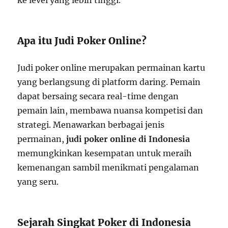
Apa itu Judi Poker Online?
Judi poker online merupakan permainan kartu
yang berlangsung di platform daring. Pemain
dapat bersaing secara real-time dengan
pemain lain, membawa nuansa kompetisi dan
strategi. Menawarkan berbagai jenis
permainan,
judi poker online di Indonesia
memungkinkan kesempatan untuk meraih
kemenangan sambil menikmati pengalaman
yang seru.
Sejarah Singkat Poker di Indonesia