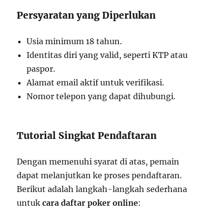
Persyaratan yang Diperlukan
Usia minimum 18 tahun.
Identitas diri yang valid, seperti KTP atau
paspor.
Alamat email aktif untuk verifikasi.
Nomor telepon yang dapat dihubungi.
Tutorial Singkat Pendaftaran
Dengan memenuhi syarat di atas, pemain
dapat melanjutkan ke proses pendaftaran.
Berikut adalah langkah-langkah sederhana
untuk
cara daftar poker online
: