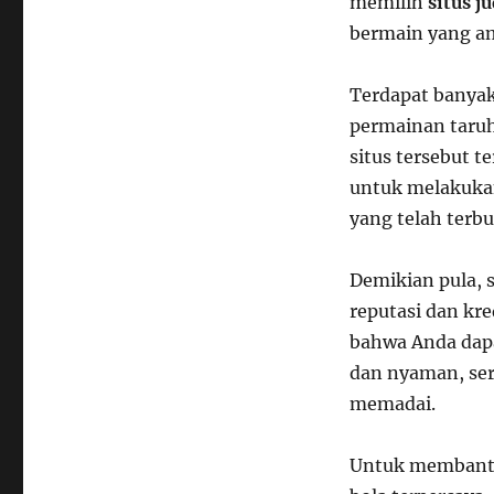
memilih
situs j
bermain yang a
Terdapat banyak
permainan taruh
situs tersebut t
untuk melakukan
yang telah terbu
Demikian pula, 
reputasi dan kre
bahwa Anda dapa
dan nyaman, se
memadai.
Untuk membantu 