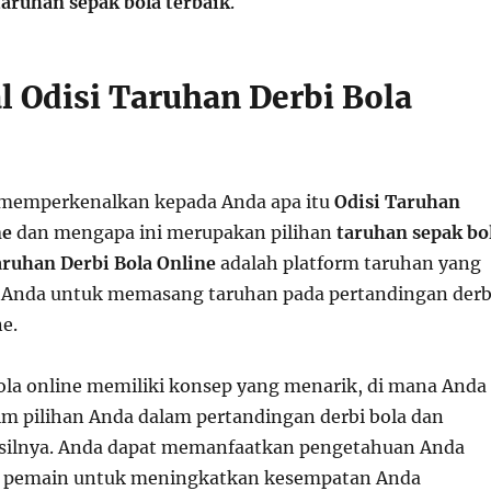
taruhan sepak bola terbaik
.
 Odisi Taruhan Derbi Bola
 memperkenalkan kepada Anda apa itu
Odisi Taruhan
ne
dan mengapa ini merupakan pilihan
taruhan sepak bo
aruhan Derbi Bola Online
adalah platform taruhan yang
nda untuk memasang taruhan pada pertandingan derb
ne.
ola online memiliki konsep yang menarik, di mana Anda
im pilihan Anda dalam pertandingan derbi bola dan
silnya. Anda dapat memanfaatkan pengetahuan Anda
n pemain untuk meningkatkan kesempatan Anda