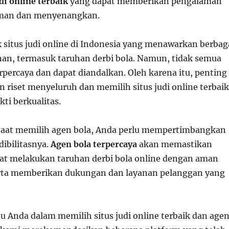
udi online terbaik
yang dapat memberikan pengalaman
man dan menyenangkan.
 situs judi online di Indonesia yang menawarkan berbag
an, termasuk taruhan derbi bola. Namun, tidak semua
erpercaya dan dapat diandalkan. Oleh karena itu, penting
 riset menyeluruh dan memilih situs judi online terbaik
kti berkualitas.
saat memilih agen bola, Anda perlu mempertimbangkan
dibilitasnya.
Agen bola terpercaya
akan memastikan
t melakukan taruhan derbi bola online dengan aman
rta memberikan dukungan dan layanan pelanggan yang
Anda dalam memilih situs judi online terbaik dan age