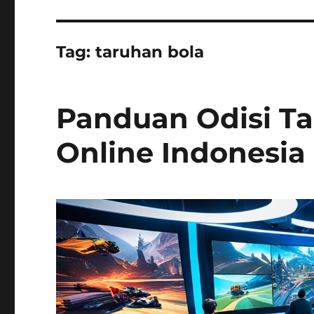
Tag:
taruhan bola
Panduan Odisi Ta
Online Indonesia