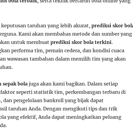
dds bola terbaik
, serta teknik bertaruh bola online yang
keputusan taruhan yang lebih akurat,
prediksi skor bol
erguna. Kami akan membahas metode dan sumber yang
nakan untuk membuat
prediksi skor bola terkini
.
n performa tim, pemain cedera, dan kondisi cuaca
an wawasan tambahan dalam memilih tim yang akan
uhan.
n sepak bola
juga akan kami bagikan. Dalam setiap
faktor seperti statistik tim, perkembangan terbaru di
, dan pengelolaan bankroll yang bijak dapat
il taruhan Anda. Dengan mengikuti tips dan trik
ola yang efektif, Anda dapat meningkatkan peluang
da.