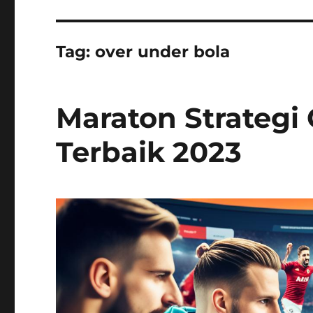
Tag:
over under bola
Maraton Strategi
Terbaik 2023