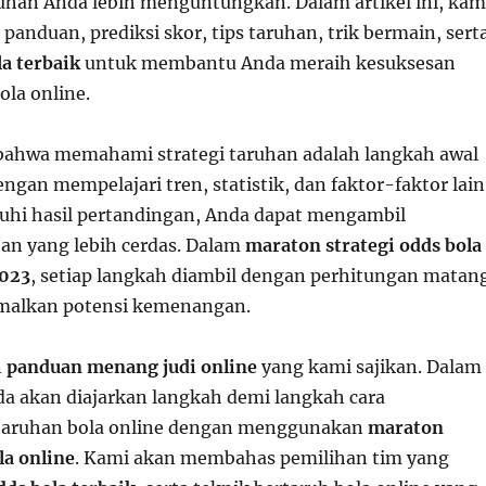
han Anda lebih menguntungkan. Dalam artikel ini, kam
anduan, prediksi skor, tips taruhan, trik bermain, sert
la terbaik
untuk membantu Anda meraih kesuksesan
ola online.
 bahwa memahami strategi taruhan adalah langkah awal
ngan mempelajari tren, statistik, dan faktor-faktor lain
hi hasil pertandingan, Anda dapat mengambil
an yang lebih cerdas. Dalam
maraton strategi odds bola
2023
, setiap langkah diambil dengan perhitungan matan
alkan potensi kemenangan.
n
panduan menang judi online
yang kami sajikan. Dalam
da akan diajarkan langkah demi langkah cara
aruhan bola online dengan menggunakan
maraton
la online
. Kami akan membahas pemilihan tim yang