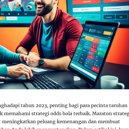
hadapi tahun 2023, penting bagi para pecinta taruhan
uk memahami strategi odds bola terbaik. Maraton strateg
at meningkatkan peluang kemenangan dan membuat