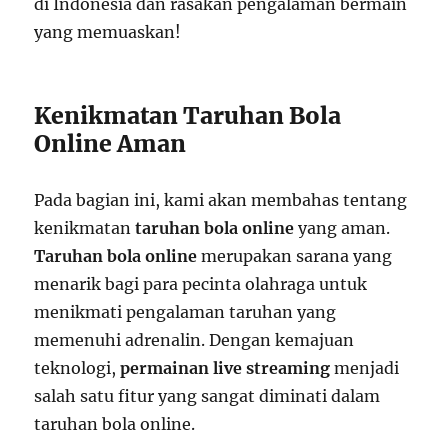
di Indonesia dan rasakan pengalaman bermain
yang memuaskan!
Kenikmatan Taruhan Bola
Online Aman
Pada bagian ini, kami akan membahas tentang
kenikmatan
taruhan bola online
yang aman.
Taruhan bola online
merupakan sarana yang
menarik bagi para pecinta olahraga untuk
menikmati pengalaman taruhan yang
memenuhi adrenalin. Dengan kemajuan
teknologi,
permainan live streaming
menjadi
salah satu fitur yang sangat diminati dalam
taruhan bola online.