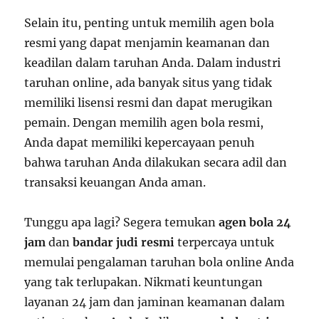
Selain itu, penting untuk memilih agen bola
resmi yang dapat menjamin keamanan dan
keadilan dalam taruhan Anda. Dalam industri
taruhan online, ada banyak situs yang tidak
memiliki lisensi resmi dan dapat merugikan
pemain. Dengan memilih agen bola resmi,
Anda dapat memiliki kepercayaan penuh
bahwa taruhan Anda dilakukan secara adil dan
transaksi keuangan Anda aman.
Tunggu apa lagi? Segera temukan
agen bola 24
jam
dan
bandar judi resmi
terpercaya untuk
memulai pengalaman taruhan bola online Anda
yang tak terlupakan. Nikmati keuntungan
layanan 24 jam dan jaminan keamanan dalam