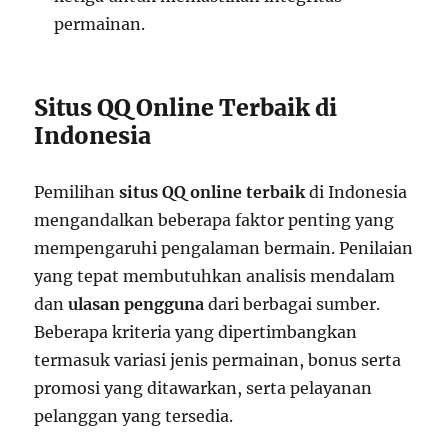
permainan.
Situs QQ Online Terbaik di
Indonesia
Pemilihan
situs QQ online terbaik
di Indonesia
mengandalkan beberapa faktor penting yang
mempengaruhi pengalaman bermain. Penilaian
yang tepat membutuhkan analisis mendalam
dan
ulasan pengguna
dari berbagai sumber.
Beberapa kriteria yang dipertimbangkan
termasuk variasi jenis permainan, bonus serta
promosi yang ditawarkan, serta pelayanan
pelanggan yang tersedia.