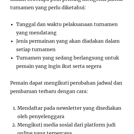
turnamen yang perlu diketahui:
Tanggal dan waktu pelaksanaan turnamen
yang mendatang
Jenis permainan yang akan diadakan dalam
setiap turnamen
Turnamen yang sedang berlangsung untuk
pemain yang ingin ikut serta segera
Pemain dapat mengikuti perubahan jadwal dan
pembaruan terbaru dengan cara:
Mendaftar pada newsletter yang disediakan
oleh penyelenggara
Mengikuti media sosial dari platform judi
online yang terpercaya