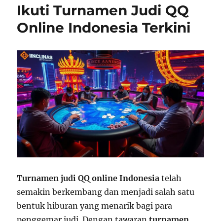
Ikuti Turnamen Judi QQ
Online Indonesia Terkini
Turnamen judi QQ online Indonesia
telah
semakin berkembang dan menjadi salah satu
bentuk hiburan yang menarik bagi para
penggemar judi. Dengan tawaran
turnamen