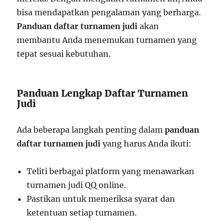
bisa mendapatkan pengalaman yang berharga.
Panduan daftar turnamen judi
akan
membantu Anda menemukan turnamen yang
tepat sesuai kebutuhan.
Panduan Lengkap Daftar Turnamen
Judi
Ada beberapa langkah penting dalam
panduan
daftar turnamen judi
yang harus Anda ikuti:
Teliti berbagai platform yang menawarkan
turnamen judi QQ online.
Pastikan untuk memeriksa syarat dan
ketentuan setiap turnamen.