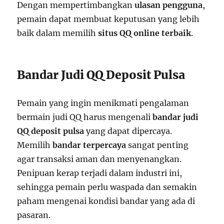
Dengan mempertimbangkan
ulasan pengguna
,
pemain dapat membuat keputusan yang lebih
baik dalam memilih
situs QQ online terbaik
.
Bandar Judi QQ Deposit Pulsa
Pemain yang ingin menikmati pengalaman
bermain judi QQ harus mengenali
bandar judi
QQ deposit pulsa
yang dapat dipercaya.
Memilih
bandar terpercaya
sangat penting
agar transaksi aman dan menyenangkan.
Penipuan kerap terjadi dalam industri ini,
sehingga pemain perlu waspada dan semakin
paham mengenai kondisi bandar yang ada di
pasaran.