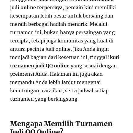
judi online terpercaya
, pemain kini memiliki
kesempatan lebih besar untuk bersaing dan
meraih berbagai hadiah menarik. Melalui
turnamen ini, bukan hanya persaingan yang
tercipta, tetapi juga komunitas yang kuat di
antara pecinta judi online. Jika Anda ingin
menjadi bagian dari keseruan ini, tinggal
ikuti
turnamen judi QQ online
yang sesuai dengan
preferensi Anda. Halaman ini juga akan
memandu Anda lebih lanjut mengenai
keuntungan, cara ikut, serta jadwal setiap
turnamen yang berlangsung.
Mengapa Memilih Turnamen
Judi QQ Online?