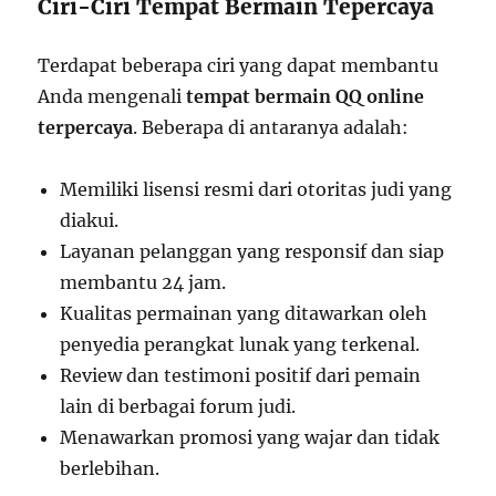
Ciri-Ciri Tempat Bermain Tepercaya
Terdapat beberapa ciri yang dapat membantu
Anda mengenali
tempat bermain QQ online
terpercaya
. Beberapa di antaranya adalah:
Memiliki lisensi resmi dari otoritas judi yang
diakui.
Layanan pelanggan yang responsif dan siap
membantu 24 jam.
Kualitas permainan yang ditawarkan oleh
penyedia perangkat lunak yang terkenal.
Review dan testimoni positif dari pemain
lain di berbagai forum judi.
Menawarkan promosi yang wajar dan tidak
berlebihan.