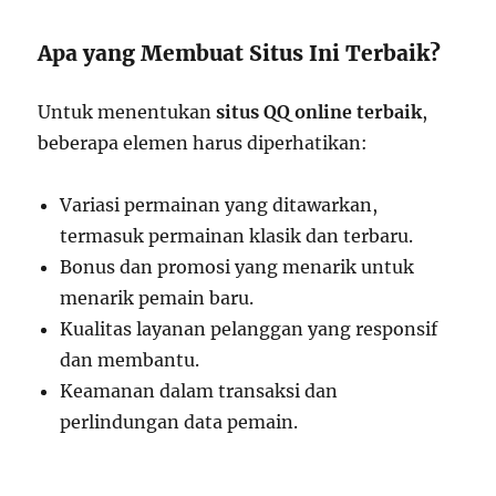
Apa yang Membuat Situs Ini Terbaik?
Untuk menentukan
situs QQ online terbaik
,
beberapa elemen harus diperhatikan:
Variasi permainan yang ditawarkan,
termasuk permainan klasik dan terbaru.
Bonus dan promosi yang menarik untuk
menarik pemain baru.
Kualitas layanan pelanggan yang responsif
dan membantu.
Keamanan dalam transaksi dan
perlindungan data pemain.