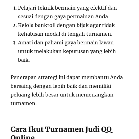
Pelajari teknik bermain yang efektif dan
sesuai dengan gaya permainan Anda.
Kelola bankroll dengan bijak agar tidak
kehabisan modal di tengah turnamen.
Amati dan pahami gaya bermain lawan
untuk melakukan keputusan yang lebih
baik.
Penerapan strategi ini dapat membantu Anda
bersaing dengan lebih baik dan memiliki
peluang lebih besar untuk memenangkan
turnamen.
Cara Ikut Turnamen Judi QQ
Online