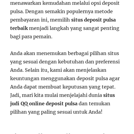
menawarkan kemudahan melalui opsi deposit
pulsa. Dengan semakin populernya metode
pembayaran ini, memilih
situs deposit pulsa
terbaik
menjadi langkah yang sangat penting
bagi para pemain.
Anda akan menemukan berbagai pilihan situs
yang sesuai dengan kebutuhan dan preferensi
Anda. Selain itu, kami akan menjelaskan
keuntungan menggunakan deposit pulsa agar
Anda dapat membuat keputusan yang tepat.
Jadi, mari kita mulai menjelajahi dunia
situs
judi QQ online deposit pulsa
dan temukan
pilihan yang paling sesuai untuk Anda!