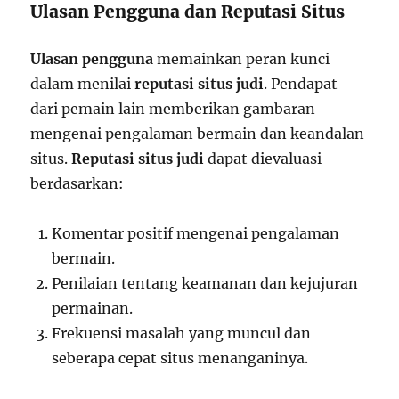
Ulasan Pengguna dan Reputasi Situs
Ulasan pengguna
memainkan peran kunci
dalam menilai
reputasi situs judi
. Pendapat
dari pemain lain memberikan gambaran
mengenai pengalaman bermain dan keandalan
situs.
Reputasi situs judi
dapat dievaluasi
berdasarkan:
Komentar positif mengenai pengalaman
bermain.
Penilaian tentang keamanan dan kejujuran
permainan.
Frekuensi masalah yang muncul dan
seberapa cepat situs menanganinya.