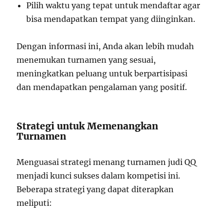
Pilih waktu yang tepat untuk mendaftar agar
bisa mendapatkan tempat yang diinginkan.
Dengan informasi ini, Anda akan lebih mudah
menemukan turnamen yang sesuai,
meningkatkan peluang untuk berpartisipasi
dan mendapatkan pengalaman yang positif.
Strategi untuk Memenangkan
Turnamen
Menguasai strategi menang turnamen judi QQ
menjadi kunci sukses dalam kompetisi ini.
Beberapa strategi yang dapat diterapkan
meliputi: