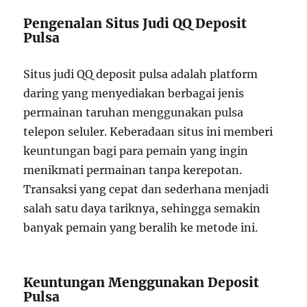
Pengenalan Situs Judi QQ Deposit
Pulsa
Situs judi QQ deposit pulsa adalah platform
daring yang menyediakan berbagai jenis
permainan taruhan menggunakan pulsa
telepon seluler. Keberadaan situs ini memberi
keuntungan bagi para pemain yang ingin
menikmati permainan tanpa kerepotan.
Transaksi yang cepat dan sederhana menjadi
salah satu daya tariknya, sehingga semakin
banyak pemain yang beralih ke metode ini.
Keuntungan Menggunakan Deposit
Pulsa