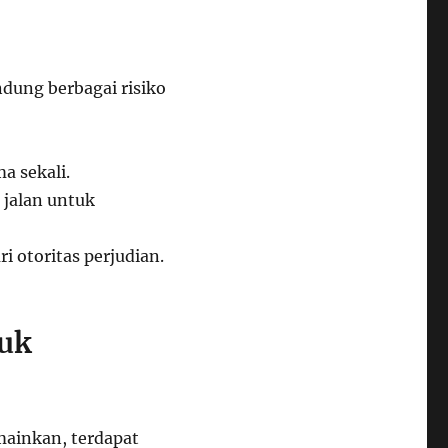
dung berbagai risiko
a sekali.
 jalan untuk
ri otoritas perjudian.
tuk
ainkan, terdapat