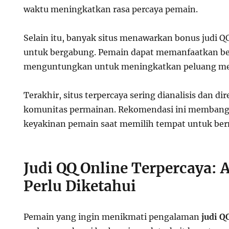
waktu meningkatkan rasa percaya pemain.
Selain itu, banyak situs menawarkan bonus judi QQ
untuk bergabung. Pemain dapat memanfaatkan be
menguntungkan untuk meningkatkan peluang me
Terakhir, situs terpercaya sering dianalisis dan 
komunitas permainan. Rekomendasi ini membangu
keyakinan pemain saat memilih tempat untuk ber
Judi QQ Online Terpercaya: 
Perlu Diketahui
Pemain yang ingin menikmati pengalaman
judi Q