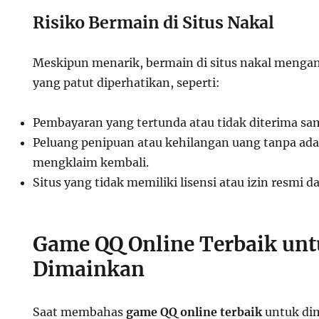
Risiko Bermain di Situs Nakal
Meskipun menarik, bermain di situs nakal mengan
yang patut diperhatikan, seperti:
Pembayaran yang tertunda atau tidak diterima sam
Peluang penipuan atau kehilangan uang tanpa ada
mengklaim kembali.
Situs yang tidak memiliki lisensi atau izin resmi da
Game QQ Online Terbaik un
Dimainkan
Saat membahas
game QQ online terbaik
untuk dim