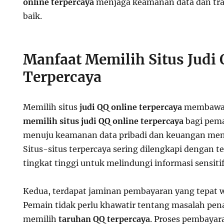
online terpercaya
menjaga keamanan data dan tr
baik.
Manfaat Memilih Situs Judi 
Terpercaya
Memilih situs
judi QQ online terpercaya
membawa 
memilih situs judi QQ online terpercaya
bagi pema
menuju keamanan data pribadi dan keuangan menj
Situs-situs terpercaya sering dilengkapi dengan t
tingkat tinggi untuk melindungi informasi sensiti
Kedua, terdapat jaminan pembayaran yang tepat w
Pemain tidak perlu khawatir tentang masalah pen
memilih
taruhan QQ terpercaya
. Proses pembayara