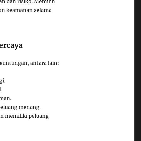
n dan risiko. Memilih
dan keamanan selama
ercaya
euntungan, antara lain:
gi.
.
man.
peluang menang.
n memiliki peluang