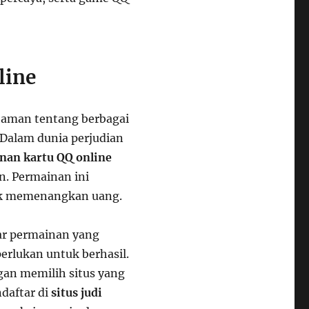
line
man tentang berbagai
 Dalam dunia perjudian
nan kartu QQ online
n. Permainan ini
uk memenangkan uang.
ar permainan yang
erlukan untuk berhasil.
an memilih situs yang
ndaftar di
situs judi