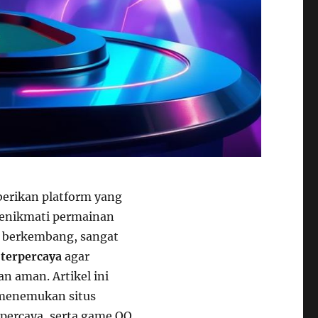
erikan platform yang
menikmati permainan
n berkembang, sangat
e terpercaya
agar
 aman. Artikel ini
menemukan situs
rpercaya, serta game QQ