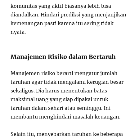
komunitas yang aktif biasanya lebih bisa
diandalkan. Hindari prediksi yang menjanjikan
kemenangan pasti karena itu sering tidak
nyata.
Manajemen Risiko dalam Bertaruh
Manajemen risiko berarti mengatur jumlah
taruhan agar tidak mengalami kerugian besar
sekaligus. Dia harus menentukan batas
maksimal uang yang siap dipakai untuk
taruhan dalam sehari atau seminggu. Ini
membantu menghindari masalah keuangan.
Selain itu, menyebarkan taruhan ke beberapa