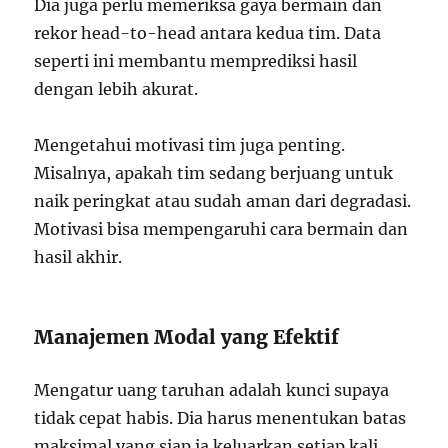
Dia juga perlu memeriksa gaya bermain dan
rekor head-to-head antara kedua tim. Data
seperti ini membantu memprediksi hasil
dengan lebih akurat.
Mengetahui motivasi tim juga penting.
Misalnya, apakah tim sedang berjuang untuk
naik peringkat atau sudah aman dari degradasi.
Motivasi bisa mempengaruhi cara bermain dan
hasil akhir.
Manajemen Modal yang Efektif
Mengatur uang taruhan adalah kunci supaya
tidak cepat habis. Dia harus menentukan batas
maksimal yang siap ia keluarkan setiap kali