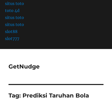
situs toto
toto 4d
situs toto
situs toto
slot88
slot777
GetNudge
Tag:
Prediksi Taruhan Bola