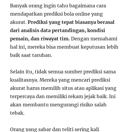
Banyak orang ingin tahu bagaimana cara
mendapatkan prediksi bola online yang
akurat.
Prediksi yang tepat biasanya berasal
dari analisis data pertandingan, kondisi
pemain, dan riwayat tim.
Dengan memahami
hal ini, mereka bisa membuat keputusan lebih
baik saat taruhan.
Selain itu, tidak semua sumber prediksi sama
kualitasnya. Mereka yang mencari prediksi
akurat harus memilih situs atau aplikasi yang
terpercaya dan memiliki rekam jejak baik. Ini
akan membantu mengurangi risiko salah
tebak.
Orang yang sabar dan teliti sering kali