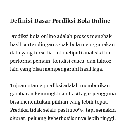
Definisi Dasar Prediksi Bola Online
Prediksi bola online adalah proses menebak
hasil pertandingan sepak bola menggunakan
data yang tersedia. Ini meliputi analisis tim,
performa pemain, kondisi cuaca, dan faktor
lain yang bisa mempengaruhi hasil laga.
Tujuan utama prediksi adalah memberikan
gambaran kemungkinan hasil agar pengguna
bisa menentukan pilihan yang lebih tepat.
Prediksi tidak selalu pasti 100%, tapi semakin
akurat, peluang keberhasilannya lebih tinggi.