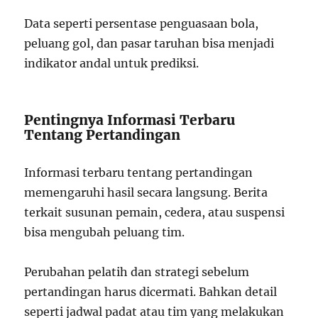
Data seperti persentase penguasaan bola,
peluang gol, dan pasar taruhan bisa menjadi
indikator andal untuk prediksi.
Pentingnya Informasi Terbaru
Tentang Pertandingan
Informasi terbaru tentang pertandingan
memengaruhi hasil secara langsung. Berita
terkait susunan pemain, cedera, atau suspensi
bisa mengubah peluang tim.
Perubahan pelatih dan strategi sebelum
pertandingan harus dicermati. Bahkan detail
seperti jadwal padat atau tim yang melakukan