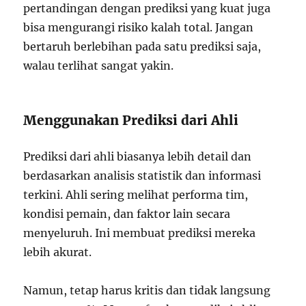
pertandingan dengan prediksi yang kuat juga
bisa mengurangi risiko kalah total. Jangan
bertaruh berlebihan pada satu prediksi saja,
walau terlihat sangat yakin.
Menggunakan Prediksi dari Ahli
Prediksi dari ahli biasanya lebih detail dan
berdasarkan analisis statistik dan informasi
terkini. Ahli sering melihat performa tim,
kondisi pemain, dan faktor lain secara
menyeluruh. Ini membuat prediksi mereka
lebih akurat.
Namun, tetap harus kritis dan tidak langsung