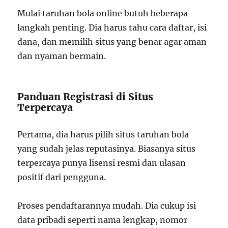
Mulai taruhan bola online butuh beberapa
langkah penting. Dia harus tahu cara daftar, isi
dana, dan memilih situs yang benar agar aman
dan nyaman bermain.
Panduan Registrasi di Situs
Terpercaya
Pertama, dia harus pilih situs taruhan bola
yang sudah jelas reputasinya. Biasanya situs
terpercaya punya lisensi resmi dan ulasan
positif dari pengguna.
Proses pendaftarannya mudah. Dia cukup isi
data pribadi seperti nama lengkap, nomor