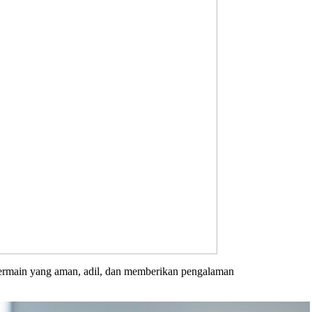
 bermain yang aman, adil, dan memberikan pengalaman