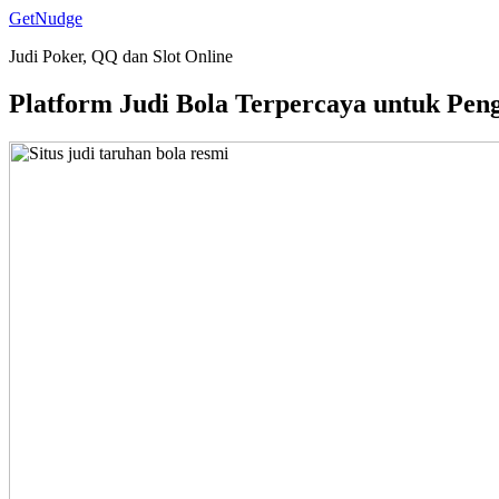
Skip
GetNudge
to
Judi Poker, QQ dan Slot Online
content
Platform Judi Bola Terpercaya untuk Pe