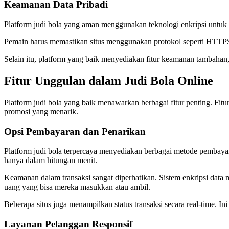
Keamanan Data Pribadi
Platform judi bola yang aman menggunakan teknologi enkripsi untuk m
Pemain harus memastikan situs menggunakan protokol seperti HTTPS pa
Selain itu, platform yang baik menyediakan fitur keamanan tambahan, s
Fitur Unggulan dalam Judi Bola Online
Platform judi bola yang baik menawarkan berbagai fitur penting. Fi
promosi yang menarik.
Opsi Pembayaran dan Penarikan
Platform judi bola terpercaya menyediakan berbagai metode pembayara
hanya dalam hitungan menit.
Keamanan dalam transaksi sangat diperhatikan. Sistem enkripsi data m
uang yang bisa mereka masukkan atau ambil.
Beberapa situs juga menampilkan status transaksi secara real-time
Layanan Pelanggan Responsif