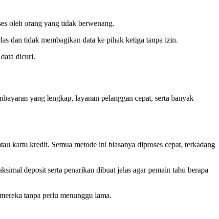
ses oleh orang yang tidak berwenang.
as dan tidak membagikan data ke pihak ketiga tanpa izin.
data dicuri.
mbayaran yang lengkap, layanan pelanggan cepat, serta banyak
au kartu kredit. Semua metode ini biasanya diproses cepat, terkadang
ksimal deposit serta penarikan dibuat jelas agar pemain tahu berapa
 mereka tanpa perlu menunggu lama.