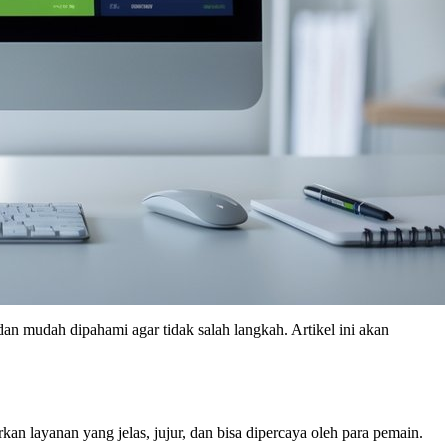
an mudah dipahami agar tidak salah langkah. Artikel ini akan
n layanan yang jelas, jujur, dan bisa dipercaya oleh para pemain.