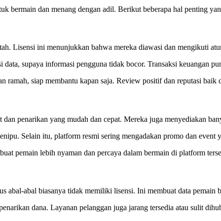
k bermain dan menang dengan adil. Berikut beberapa hal penting yang
intah. Lisensi ini menunjukkan bahwa mereka diawasi dan mengikuti atu
i data, supaya informasi pengguna tidak bocor. Transaksi keuangan p
an ramah, siap membantu kapan saja. Review positif dan reputasi baik d
t dan penarikan yang mudah dan cepat. Mereka juga menyediakan banya
enipu. Selain itu, platform resmi sering mengadakan promo dan even
mbuat pemain lebih nyaman dan percaya dalam bermain di platform terse
 abal-abal biasanya tidak memiliki lisensi. Ini membuat data pemain bi
enarikan dana. Layanan pelanggan juga jarang tersedia atau sulit dihu