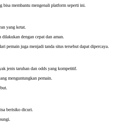
 bisa membantu mengenali platform seperti ini.
ran yang ketat.
un dilakukan dengan cepat dan aman.
ari pemain juga menjadi tanda situs tersebut dapat dipercaya.
k jenis taruhan dan odds yang kompetitif.
t yang menguntungkan pemain.
but.
sa berisiko dicuri.
bungi.