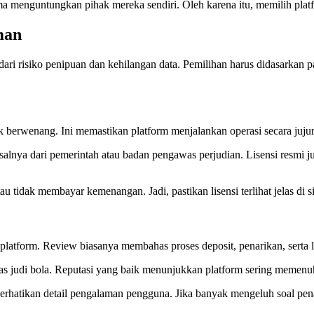
ma menguntungkan pihak mereka sendiri. Oleh karena itu, memilih platf
man
ari risiko penipuan dan kehilangan data. Pemilihan harus didasarkan pa
k berwenang. Ini memastikan platform menjalankan operasi secara jujur
misalnya dari pemerintah atau badan pengawas perjudian. Lisensi resmi
au tidak membayar kemenangan. Jadi, pastikan lisensi terlihat jelas di si
platform. Review biasanya membahas proses deposit, penarikan, serta 
as judi bola. Reputasi yang baik menunjukkan platform sering memenu
rhatikan detail pengalaman pengguna. Jika banyak mengeluh soal pena