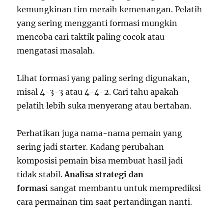
kemungkinan tim meraih kemenangan. Pelatih
yang sering mengganti formasi mungkin
mencoba cari taktik paling cocok atau
mengatasi masalah.
Lihat formasi yang paling sering digunakan,
misal 4-3-3 atau 4-4-2. Cari tahu apakah
pelatih lebih suka menyerang atau bertahan.
Perhatikan juga nama-nama pemain yang
sering jadi starter. Kadang perubahan
komposisi pemain bisa membuat hasil jadi
tidak stabil.
Analisa strategi dan
formasi
sangat membantu untuk memprediksi
cara permainan tim saat pertandingan nanti.