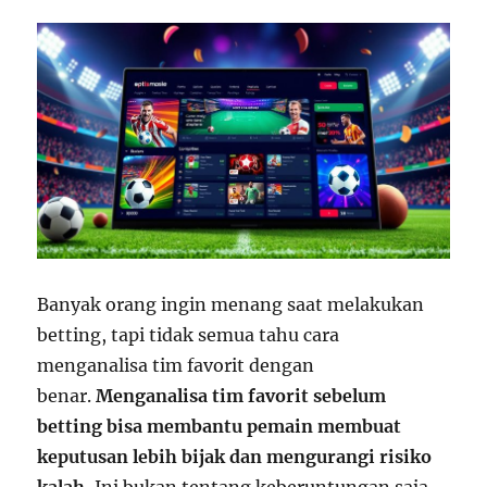
Banyak orang ingin menang saat melakukan
betting, tapi tidak semua tahu cara
menganalisa tim favorit dengan
benar.
Menganalisa tim favorit sebelum
betting bisa membantu pemain membuat
keputusan lebih bijak dan mengurangi risiko
kalah.
Ini bukan tentang keberuntungan saja,