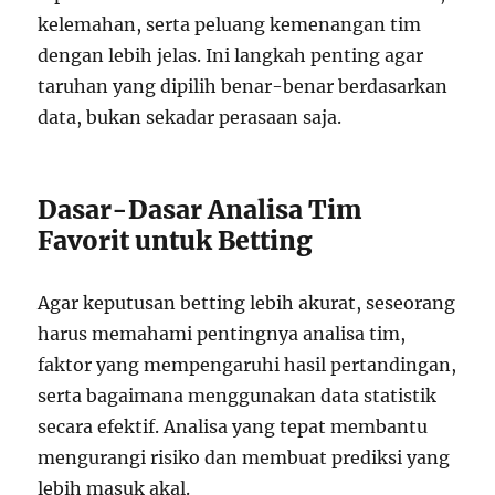
kelemahan, serta peluang kemenangan tim
dengan lebih jelas. Ini langkah penting agar
taruhan yang dipilih benar-benar berdasarkan
data, bukan sekadar perasaan saja.
Dasar-Dasar Analisa Tim
Favorit untuk Betting
Agar keputusan betting lebih akurat, seseorang
harus memahami pentingnya analisa tim,
faktor yang mempengaruhi hasil pertandingan,
serta bagaimana menggunakan data statistik
secara efektif. Analisa yang tepat membantu
mengurangi risiko dan membuat prediksi yang
lebih masuk akal.