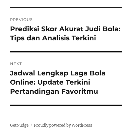
n
i
e
P
s
PREVIOUS
o
Prediksi Skor Akurat Judi Bola:
P
r
Tips dan Analisis Terkini
s
e
t
v
i
n
NEXT
o
Jadwal Lengkap Laga Bola
N
a
u
e
Online: Update Terkini
s
v
x
Pertandingan Favoritmu
p
t
i
o
p
s
g
o
t
s
a
GetNudge
Proudly powered by WordPress
:
t