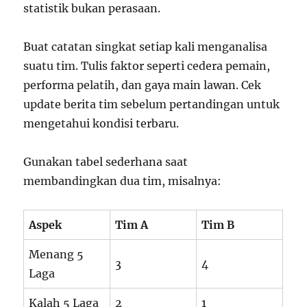
statistik bukan perasaan.
Buat catatan singkat setiap kali menganalisa
suatu tim. Tulis faktor seperti cedera pemain,
performa pelatih, dan gaya main lawan. Cek
update berita tim sebelum pertandingan untuk
mengetahui kondisi terbaru.
Gunakan tabel sederhana saat
membandingkan dua tim, misalnya:
Aspek
Tim A
Tim B
Menang 5
3
4
Laga
Kalah 5 Laga
2
1