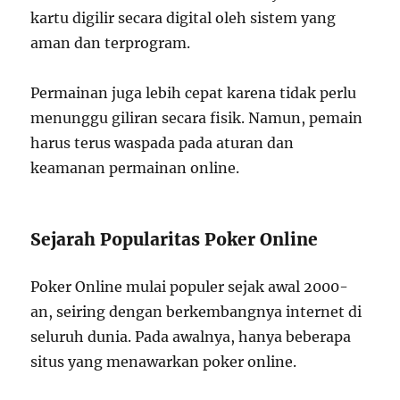
kartu digilir secara digital oleh sistem yang
aman dan terprogram.
Permainan juga lebih cepat karena tidak perlu
menunggu giliran secara fisik. Namun, pemain
harus terus waspada pada aturan dan
keamanan permainan online.
Sejarah Popularitas Poker Online
Poker Online mulai populer sejak awal 2000-
an, seiring dengan berkembangnya internet di
seluruh dunia. Pada awalnya, hanya beberapa
situs yang menawarkan poker online.