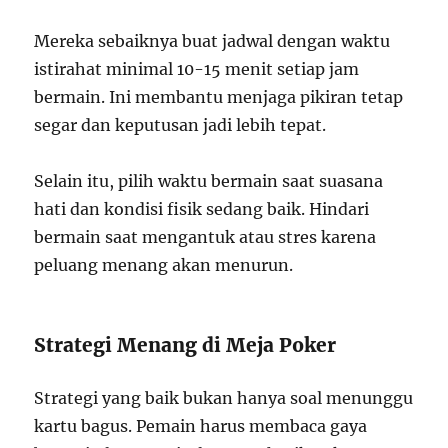
Mereka sebaiknya buat jadwal dengan waktu
istirahat minimal 10-15 menit setiap jam
bermain. Ini membantu menjaga pikiran tetap
segar dan keputusan jadi lebih tepat.
Selain itu, pilih waktu bermain saat suasana
hati dan kondisi fisik sedang baik. Hindari
bermain saat mengantuk atau stres karena
peluang menang akan menurun.
Strategi Menang di Meja Poker
Strategi yang baik bukan hanya soal menunggu
kartu bagus. Pemain harus membaca gaya