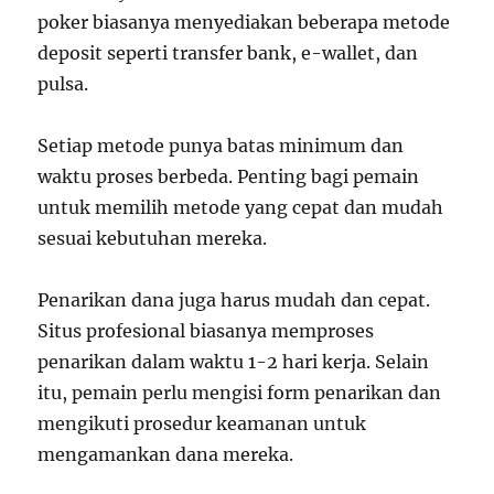
poker biasanya menyediakan beberapa metode
deposit seperti transfer bank, e-wallet, dan
pulsa.
Setiap metode punya batas minimum dan
waktu proses berbeda. Penting bagi pemain
untuk memilih metode yang cepat dan mudah
sesuai kebutuhan mereka.
Penarikan dana juga harus mudah dan cepat.
Situs profesional biasanya memproses
penarikan dalam waktu 1-2 hari kerja. Selain
itu, pemain perlu mengisi form penarikan dan
mengikuti prosedur keamanan untuk
mengamankan dana mereka.