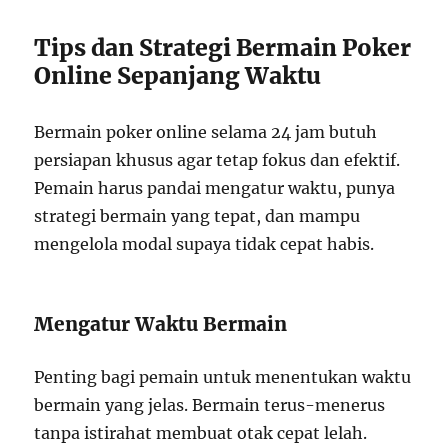
Tips dan Strategi Bermain Poker
Online Sepanjang Waktu
Bermain poker online selama 24 jam butuh
persiapan khusus agar tetap fokus dan efektif.
Pemain harus pandai mengatur waktu, punya
strategi bermain yang tepat, dan mampu
mengelola modal supaya tidak cepat habis.
Mengatur Waktu Bermain
Penting bagi pemain untuk menentukan waktu
bermain yang jelas. Bermain terus-menerus
tanpa istirahat membuat otak cepat lelah.