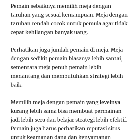
Pemain sebaiknya memilih meja dengan
taruhan yang sesuai kemampuan. Meja dengan
taruhan rendah cocok untuk pemula agar tidak
cepat kehilangan banyak uang.
Perhatikan juga jumlah pemain di meja. Meja
dengan sedikit pemain biasanya lebih santai,
sementara meja penuh pemain lebih
menantang dan membutuhkan strategi lebih
baik.
Memilih meja dengan pemain yang levelnya
kurang lebih sama bisa membuat permainan
jadi lebih seru dan belajar strategi lebih efektif.
Pemain juga harus perhatikan reputasi situs
untuk keamanan dana dan kenyamanan