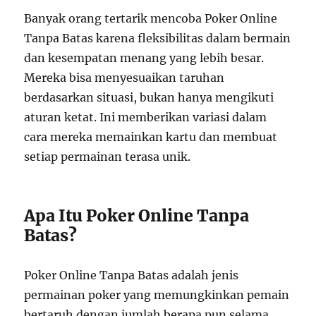
Banyak orang tertarik mencoba Poker Online
Tanpa Batas karena fleksibilitas dalam bermain
dan kesempatan menang yang lebih besar.
Mereka bisa menyesuaikan taruhan
berdasarkan situasi, bukan hanya mengikuti
aturan ketat. Ini memberikan variasi dalam
cara mereka memainkan kartu dan membuat
setiap permainan terasa unik.
Apa Itu Poker Online Tanpa
Batas?
Poker Online Tanpa Batas adalah jenis
permainan poker yang memungkinkan pemain
bertaruh dengan jumlah berapa pun selama