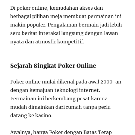
Di poker online, kemudahan akses dan
berbagai pilihan meja membuat permainan ini
makin populer. Pengalaman bermain jadi lebih
seru berkat interaksi langsung dengan lawan
nyata dan atmosfir kompetitif.
Sejarah Singkat Poker Online
Poker online mulai dikenal pada awal 2000-an
dengan kemajuan teknologi internet.
Permainan ini berkembang pesat karena
mudah dimainkan dari rumah tanpa perlu
datang ke kasino.
Awalnya, hanya Poker dengan Batas Tetap