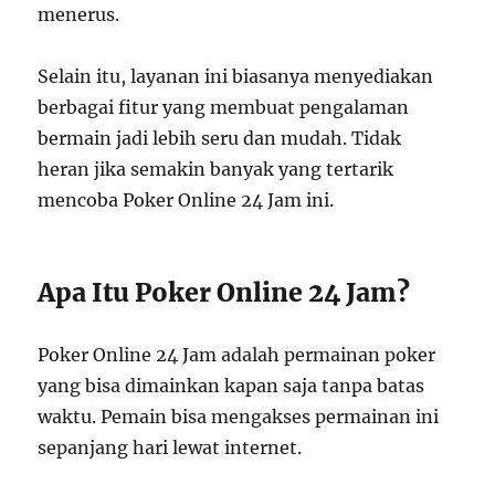
menerus.
Selain itu, layanan ini biasanya menyediakan
berbagai fitur yang membuat pengalaman
bermain jadi lebih seru dan mudah. Tidak
heran jika semakin banyak yang tertarik
mencoba Poker Online 24 Jam ini.
Apa Itu Poker Online 24 Jam?
Poker Online 24 Jam adalah permainan poker
yang bisa dimainkan kapan saja tanpa batas
waktu. Pemain bisa mengakses permainan ini
sepanjang hari lewat internet.