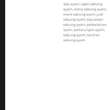
Tags
adu ayam
,
agen sabung
ayam
,
arena sabung ayam
,
event sabung ayam
,
judi
sabung ayam
,
kejuaraan
sabung ayam
,
perkelahian
ayam
,
pertarungan ayam
,
sabung ayam
,
taruhan
sabung ayam