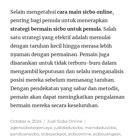
Selain mengetahui
cara main sicbo online
,
penting bagi pemula untuk menerapkan
strategi bermain sicbo untuk pemula
. Salah
satu strategi yang efektif adalah memulai
dengan taruhan kecil hingga merasa lebih
nyaman dengan permainan. Pemain juga
disarankan untuk tidak terburu-buru dalam
mengambil keputusan dan selalu menganalisis
posisi mereka sebelum memasang taruhan.
Dengan pendekatan yang sabar dan metodis,
pemain akan dapat meningkatkan pengalaman
bermain mereka secara keseluruhan.
P
C
T
October 4, 2024
Judi Sicbo Online
o
a
a
agensicboterpercaya
,
judidadusicbo
,
maindadusicbo
,
s
t
g
panduansicbo
,
sicbojackpot
,
sicboonline
,
sicbouangasli
,