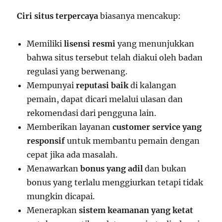
Ciri situs terpercaya
biasanya mencakup:
Memiliki
lisensi resmi
yang menunjukkan
bahwa situs tersebut telah diakui oleh badan
regulasi yang berwenang.
Mempunyai
reputasi baik
di kalangan
pemain, dapat dicari melalui ulasan dan
rekomendasi dari pengguna lain.
Memberikan layanan
customer service yang
responsif
untuk membantu pemain dengan
cepat jika ada masalah.
Menawarkan
bonus yang adil
dan bukan
bonus yang terlalu menggiurkan tetapi tidak
mungkin dicapai.
Menerapkan
sistem keamanan yang ketat