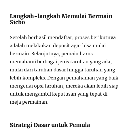
Langkah-langkah Memulai Bermain
Sicbo
Setelah berhasil mendaftar, proses berikutnya
adalah melakukan deposit agar bisa mulai
bermain. Selanjutnya, pemain harus
memahami berbagai jenis taruhan yang ada,
mulai dari taruhan dasar hingga taruhan yang
lebih kompleks. Dengan pemahaman yang baik
mengenai opsi taruhan, mereka akan lebih siap
untuk mengambil keputusan yang tepat di
meja permainan.
Strategi Dasar untuk Pemula