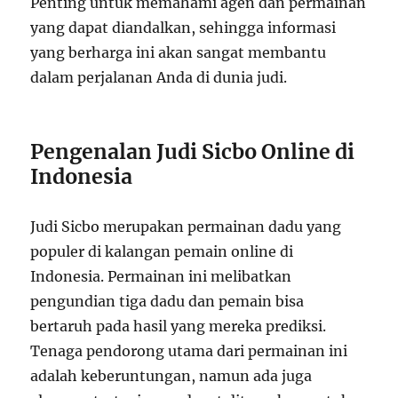
Penting untuk memahami agen dan permainan
yang dapat diandalkan, sehingga informasi
yang berharga ini akan sangat membantu
dalam perjalanan Anda di dunia judi.
Pengenalan Judi Sicbo Online di
Indonesia
Judi Sicbo merupakan permainan dadu yang
populer di kalangan pemain online di
Indonesia. Permainan ini melibatkan
pengundian tiga dadu dan pemain bisa
bertaruh pada hasil yang mereka prediksi.
Tenaga pendorong utama dari permainan ini
adalah keberuntungan, namun ada juga