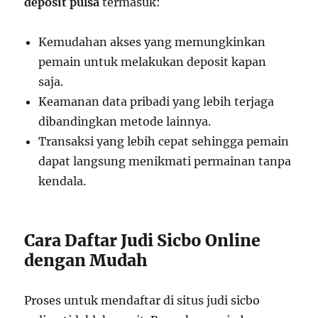
deposit pulsa
termasuk:
Kemudahan akses yang memungkinkan
pemain untuk melakukan deposit kapan
saja.
Keamanan data pribadi yang lebih terjaga
dibandingkan metode lainnya.
Transaksi yang lebih cepat sehingga pemain
dapat langsung menikmati permainan tanpa
kendala.
Cara Daftar Judi Sicbo Online
dengan Mudah
Proses untuk mendaftar di situs judi sicbo