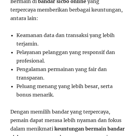
Bermain di
bandar sicbo online
yang
terpercaya memberikan berbagai keuntungan,
antara lain:
Keamanan data dan transaksi yang lebih
terjamin.
Pelayanan pelanggan yang responsif dan
profesional.
Pengalaman permainan yang fair dan
transparan.
Peluang menang yang lebih besar, serta
bonus menarik.
Dengan memilih bandar yang terpercaya,
pemain dapat merasa lebih nyaman dan fokus
dalam menikmati
keuntungan bermain bandar