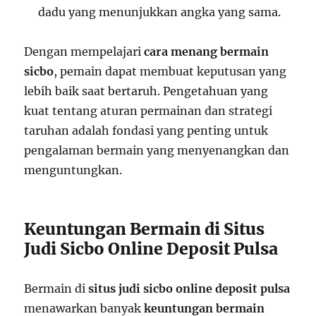
dadu yang menunjukkan angka yang sama.
Dengan mempelajari
cara menang bermain
sicbo
, pemain dapat membuat keputusan yang
lebih baik saat bertaruh. Pengetahuan yang
kuat tentang aturan permainan dan strategi
taruhan adalah fondasi yang penting untuk
pengalaman bermain yang menyenangkan dan
menguntungkan.
Keuntungan Bermain di Situs
Judi Sicbo Online Deposit Pulsa
Bermain di
situs judi sicbo online deposit pulsa
menawarkan banyak
keuntungan bermain