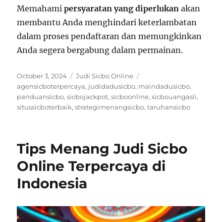
Memahami
persyaratan yang diperlukan
akan
membantu Anda menghindari keterlambatan
dalam proses pendaftaran dan memungkinkan
Anda segera bergabung dalam permainan.
P
C
T
October 3, 2024
Judi Sicbo Online
o
a
a
agensicboterpercaya
,
judidadusicbo
,
maindadusicbo
,
s
t
g
panduansicbo
,
sicbojackpot
,
sicboonline
,
sicbouangasli
,
t
e
s
situssicboterbaik
,
strategimenangsicbo
,
taruhansicbo
e
g
d
o
o
r
Tips Menang Judi Sicbo
n
i
e
Online Terpercaya di
s
Indonesia