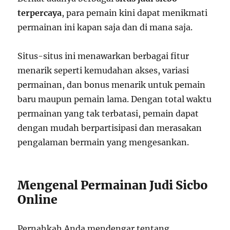
terpercaya
, para pemain kini dapat menikmati
permainan ini kapan saja dan di mana saja.
Situs-situs ini menawarkan berbagai fitur
menarik seperti kemudahan akses, variasi
permainan, dan bonus menarik untuk pemain
baru maupun pemain lama. Dengan total waktu
permainan yang tak terbatasi, pemain dapat
dengan mudah berpartisipasi dan merasakan
pengalaman bermain yang mengesankan.
Mengenal Permainan Judi Sicbo
Online
Pernahkah Anda mendengar tentang