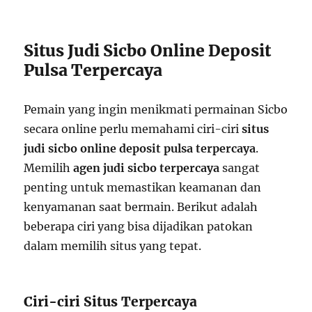
Situs Judi Sicbo Online Deposit
Pulsa Terpercaya
Pemain yang ingin menikmati permainan Sicbo
secara online perlu memahami ciri-ciri
situs
judi sicbo online deposit pulsa terpercaya
.
Memilih
agen judi sicbo terpercaya
sangat
penting untuk memastikan keamanan dan
kenyamanan saat bermain. Berikut adalah
beberapa ciri yang bisa dijadikan patokan
dalam memilih situs yang tepat.
Ciri-ciri Situs Terpercaya