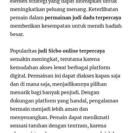
elemen strategi yang dapat diterapkan untuk
meningkatkan peluang menang. Keterlibatan
pemain dalam
permainan judi dadu terpercaya
memberikan kesempatan untuk meraih hadiah
besar.
Popularitas
judi Sicbo online terpercaya
semakin meningkat, terutama karena
kemudahan akses lewat berbagai platform
digital. Permainan ini dapat diakses kapan saja
dan di mana saja, menjadikannya pilihan
menarik bagi banyak penjudi. Dengan
dukungan platform yang handal, pengalaman
bermain menjadi lebih aman dan
menyenangkan. Pemain dapat menikmati
sensasi taruhan dengan tentram, karena