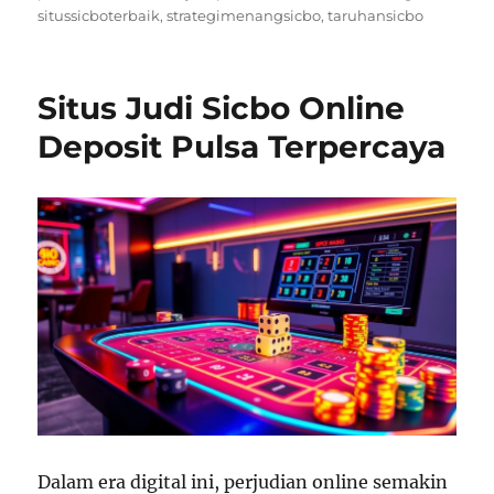
t
e
s
situssicboterbaik
,
strategimenangsicbo
,
taruhansicbo
e
g
d
o
o
r
Situs Judi Sicbo Online
n
i
e
Deposit Pulsa Terpercaya
s
Dalam era digital ini, perjudian online semakin