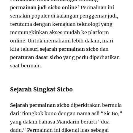
permainan judi sicbo online
? Permainan ini
semakin populer di kalangan penggemar judi,
terutama dengan kemajuan teknologi yang
memungkinkan akses mudah ke platform
online. Untuk memahami lebih dalam, mari
kita telusuri
sejarah permainan sicbo
dan
peraturan dasar sicbo
yang perlu diperhatikan
saat bermain.
Sejarah Singkat Sicbo
Sejarah permainan sicbo
diperkirakan bermula
dari Tiongkok kuno dengan nama asli “Sic Bo,”
yang dalam bahasa Mandarin berarti “dua
dadu.” Permainan ini dikenal luas sebagai