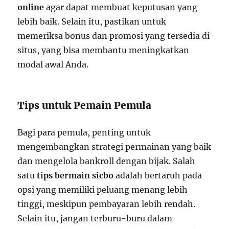
online
agar dapat membuat keputusan yang
lebih baik. Selain itu, pastikan untuk
memeriksa bonus dan promosi yang tersedia di
situs, yang bisa membantu meningkatkan
modal awal Anda.
Tips untuk Pemain Pemula
Bagi para pemula, penting untuk
mengembangkan strategi permainan yang baik
dan mengelola bankroll dengan bijak. Salah
satu
tips bermain sicbo
adalah bertaruh pada
opsi yang memiliki peluang menang lebih
tinggi, meskipun pembayaran lebih rendah.
Selain itu, jangan terburu-buru dalam