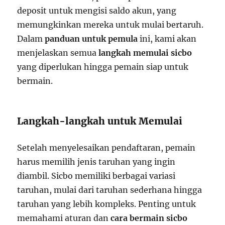
deposit untuk mengisi saldo akun, yang
memungkinkan mereka untuk mulai bertaruh.
Dalam
panduan untuk pemula
ini, kami akan
menjelaskan semua
langkah memulai sicbo
yang diperlukan hingga pemain siap untuk
bermain.
Langkah-langkah untuk Memulai
Setelah menyelesaikan pendaftaran, pemain
harus memilih jenis taruhan yang ingin
diambil. Sicbo memiliki berbagai variasi
taruhan, mulai dari taruhan sederhana hingga
taruhan yang lebih kompleks. Penting untuk
memahami aturan dan
cara bermain sicbo