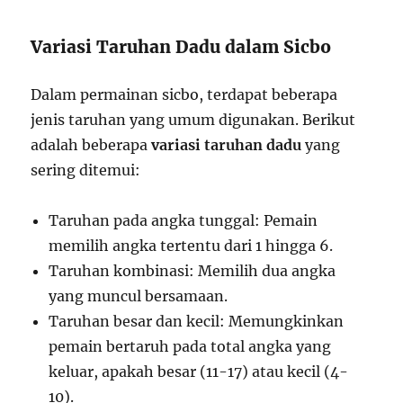
Variasi Taruhan Dadu dalam Sicbo
Dalam permainan sicbo, terdapat beberapa
jenis taruhan yang umum digunakan. Berikut
adalah beberapa
variasi taruhan dadu
yang
sering ditemui:
Taruhan pada angka tunggal: Pemain
memilih angka tertentu dari 1 hingga 6.
Taruhan kombinasi: Memilih dua angka
yang muncul bersamaan.
Taruhan besar dan kecil: Memungkinkan
pemain bertaruh pada total angka yang
keluar, apakah besar (11-17) atau kecil (4-
10).