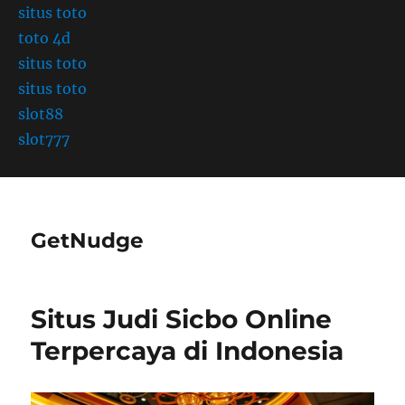
situs toto
toto 4d
situs toto
situs toto
slot88
slot777
GetNudge
Situs Judi Sicbo Online
Terpercaya di Indonesia