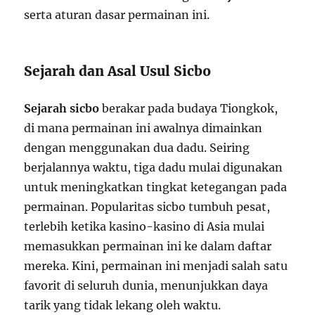
serta aturan dasar permainan ini.
Sejarah dan Asal Usul Sicbo
Sejarah sicbo
berakar pada budaya Tiongkok,
di mana permainan ini awalnya dimainkan
dengan menggunakan dua dadu. Seiring
berjalannya waktu, tiga dadu mulai digunakan
untuk meningkatkan tingkat ketegangan pada
permainan. Popularitas sicbo tumbuh pesat,
terlebih ketika kasino-kasino di Asia mulai
memasukkan permainan ini ke dalam daftar
mereka. Kini, permainan ini menjadi salah satu
favorit di seluruh dunia, menunjukkan daya
tarik yang tidak lekang oleh waktu.