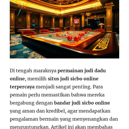
Di tengah maraknya
permainan judi dadu
online
, memilih
situs judi sicbo online
terpercaya
menjadi sangat penting. Para
pemain perlu memastikan bahwa mereka
bergabung dengan
bandar judi sicbo online
yang aman dan kredibel, agar mendapatkan
pengalaman bermain yang menyenangkan dan
menguntungkan. Artikel ini akan membahas