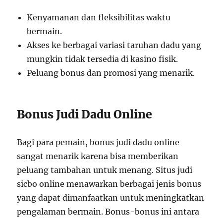
Kenyamanan dan fleksibilitas waktu
bermain.
Akses ke berbagai variasi taruhan dadu yang
mungkin tidak tersedia di kasino fisik.
Peluang bonus dan promosi yang menarik.
Bonus Judi Dadu Online
Bagi para pemain, bonus judi dadu online
sangat menarik karena bisa memberikan
peluang tambahan untuk menang. Situs judi
sicbo online menawarkan berbagai jenis bonus
yang dapat dimanfaatkan untuk meningkatkan
pengalaman bermain. Bonus-bonus ini antara