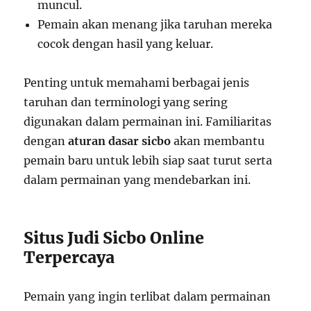
muncul.
Pemain akan menang jika taruhan mereka
cocok dengan hasil yang keluar.
Penting untuk memahami berbagai jenis
taruhan dan terminologi yang sering
digunakan dalam permainan ini. Familiaritas
dengan
aturan dasar sicbo
akan membantu
pemain baru untuk lebih siap saat turut serta
dalam permainan yang mendebarkan ini.
Situs Judi Sicbo Online
Terpercaya
Pemain yang ingin terlibat dalam permainan