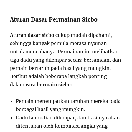
Aturan Dasar Permainan Sicbo
Aturan dasar sicbo
cukup mudah dipahami,
sehingga banyak pemula merasa nyaman
untuk mencobanya. Permainan ini melibatkan
tiga dadu yang dilempar secara bersamaan, dan
pemain bertaruh pada hasil yang mungkin.
Berikut adalah beberapa langkah penting
dalam
cara bermain sicbo
:
Pemain menempatkan taruhan mereka pada
berbagai hasil yang mungkin.
Dadu kemudian dilempar, dan hasilnya akan
ditentukan oleh kombinasi angka yang