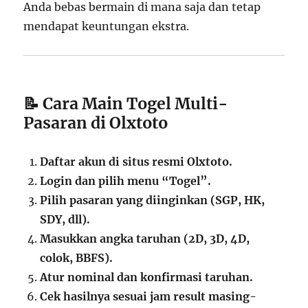
Anda bebas bermain di mana saja dan tetap
mendapat keuntungan ekstra.
📝
Cara Main Togel Multi-
Pasaran di Olxtoto
Daftar akun di situs resmi Olxtoto.
Login dan pilih menu “Togel”.
Pilih pasaran yang diinginkan (SGP, HK,
SDY, dll).
Masukkan angka taruhan (2D, 3D, 4D,
colok, BBFS).
Atur nominal dan konfirmasi taruhan.
Cek hasilnya sesuai jam result masing-