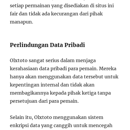
setiap permainan yang disediakan di situs ini
fair dan tidak ada kecurangan dari pihak
manapun.
Perlindungan Data Pribadi
Olxtoto sangat serius dalam menjaga
kerahasiaan data pribadi para pemain. Mereka
hanya akan menggunakan data tersebut untuk
kepentingan internal dan tidak akan
membagikannya kepada pihak ketiga tanpa
persetujuan dari para pemain.
Selain itu, Olxtoto menggunakan sistem
enkripsi data yang canggih untuk mencegah