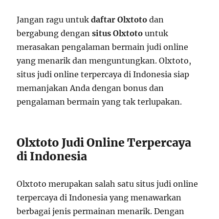
Jangan ragu untuk
daftar Olxtoto
dan
bergabung dengan
situs Olxtoto
untuk
merasakan pengalaman bermain judi online
yang menarik dan menguntungkan. Olxtoto,
situs judi online terpercaya di Indonesia siap
memanjakan Anda dengan bonus dan
pengalaman bermain yang tak terlupakan.
Olxtoto Judi Online Terpercaya
di Indonesia
Olxtoto merupakan salah satu situs judi online
terpercaya di Indonesia yang menawarkan
berbagai jenis permainan menarik. Dengan