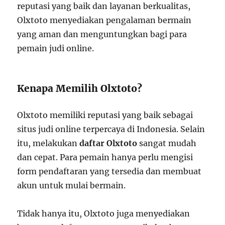
reputasi yang baik dan layanan berkualitas,
Olxtoto menyediakan pengalaman bermain
yang aman dan menguntungkan bagi para
pemain judi online.
Kenapa Memilih Olxtoto?
Olxtoto memiliki reputasi yang baik sebagai
situs judi online terpercaya di Indonesia. Selain
itu, melakukan
daftar Olxtoto
sangat mudah
dan cepat. Para pemain hanya perlu mengisi
form pendaftaran yang tersedia dan membuat
akun untuk mulai bermain.
Tidak hanya itu, Olxtoto juga menyediakan