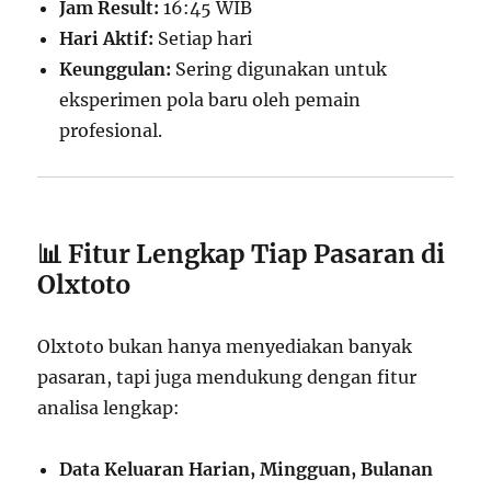
Jam Result:
16:45 WIB
Hari Aktif:
Setiap hari
Keunggulan:
Sering digunakan untuk
eksperimen pola baru oleh pemain
profesional.
📊
Fitur Lengkap Tiap Pasaran di
Olxtoto
Olxtoto bukan hanya menyediakan banyak
pasaran, tapi juga mendukung dengan fitur
analisa lengkap:
Data Keluaran Harian, Mingguan, Bulanan