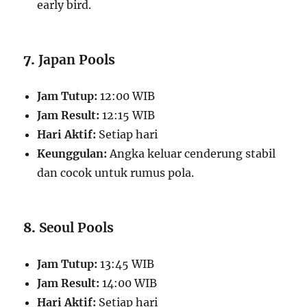
early bird.
7.
Japan Pools
Jam Tutup:
12:00 WIB
Jam Result:
12:15 WIB
Hari Aktif:
Setiap hari
Keunggulan:
Angka keluar cenderung stabil
dan cocok untuk rumus pola.
8.
Seoul Pools
Jam Tutup:
13:45 WIB
Jam Result:
14:00 WIB
Hari Aktif:
Setiap hari