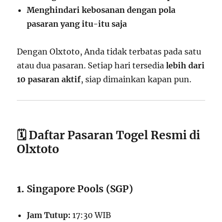
Menghindari kebosanan dengan pola
pasaran yang itu-itu saja
Dengan Olxtoto, Anda tidak terbatas pada satu
atau dua pasaran. Setiap hari tersedia
lebih dari
10 pasaran aktif
, siap dimainkan kapan pun.
🗓️
Daftar Pasaran Togel Resmi di
Olxtoto
1.
Singapore Pools (SGP)
Jam Tutup:
17:30 WIB