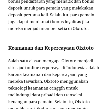
bonus pendaftaran yang menarik dan bonus
deposit untuk para pemain yang melakukan
deposit pertama kali. Selain itu, para pemain
juga dapat menikmati bonus loyalitas jika
mereka menjadi member setia di Olxtoto.
Keamanan dan Kepercayaan Olxtoto
Salah satu alasan mengapa Olxtoto menjadi
situs judi online terpercaya di Indonesia adalah
karena keamanan dan kepercayaan yang
mereka tawarkan. Olxtoto menggunakan
teknologi keamanan canggih untuk
melindungi data pribadi dan transaksi
keuangan para pemain. Selain itu, Olxtoto
memiliki sertifikat resmi yang menjamin