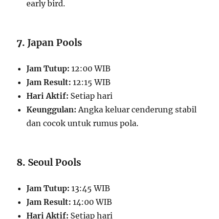
early bird.
7.
Japan Pools
Jam Tutup:
12:00 WIB
Jam Result:
12:15 WIB
Hari Aktif:
Setiap hari
Keunggulan:
Angka keluar cenderung stabil
dan cocok untuk rumus pola.
8.
Seoul Pools
Jam Tutup:
13:45 WIB
Jam Result:
14:00 WIB
Hari Aktif:
Setiap hari