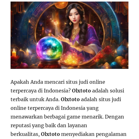
Apakah Anda mencari situs judi online
terpercaya di Indonesia?
Olxtoto
adalah solusi
terbaik untuk Anda.
Olxtoto
adalah situs judi
online terpercaya di Indonesia yang
menawarkan berbagai game menarik. Dengan
reputasi yang baik dan layanan
berkualitas,
Olxtoto
menyediakan pengalaman