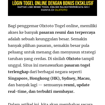
Bagi penggemar Olxtoto Togel online, memiliki
akses ke banyak
pasaran resmi dan terpercaya
adalah sebuah keunggulan besar. Semakin
banyak pilihan pasaran, semakin besar pula
peluang untuk menang dan menyusun strategi
taruhan yang cerdas. Di sinilah
Olxtoto
tampil
unggul. Situs ini menawarkan
pasaran togel
terlengkap
dari berbagai negara seperti
Singapore, Hongkong (HK), Sydney, Macau
,
dan banyak lagi — semuanya
resmi, update
real-time, dan terbukti membayar.
Dalam artikel ini, kita akan membahas secara