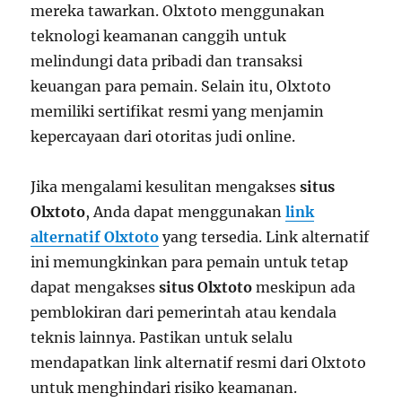
mereka tawarkan. Olxtoto menggunakan
teknologi keamanan canggih untuk
melindungi data pribadi dan transaksi
keuangan para pemain. Selain itu, Olxtoto
memiliki sertifikat resmi yang menjamin
kepercayaan dari otoritas judi online.
Jika mengalami kesulitan mengakses
situs
Olxtoto
, Anda dapat menggunakan
link
alternatif Olxtoto
yang tersedia. Link alternatif
ini memungkinkan para pemain untuk tetap
dapat mengakses
situs Olxtoto
meskipun ada
pemblokiran dari pemerintah atau kendala
teknis lainnya. Pastikan untuk selalu
mendapatkan link alternatif resmi dari Olxtoto
untuk menghindari risiko keamanan.