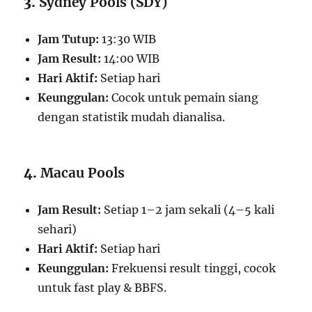
3.
Sydney Pools (SDY)
Jam Tutup:
13:30 WIB
Jam Result:
14:00 WIB
Hari Aktif:
Setiap hari
Keunggulan:
Cocok untuk pemain siang
dengan statistik mudah dianalisa.
4.
Macau Pools
Jam Result:
Setiap 1–2 jam sekali (4–5 kali
sehari)
Hari Aktif:
Setiap hari
Keunggulan:
Frekuensi result tinggi, cocok
untuk fast play & BBFS.