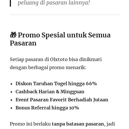
peluang di pasaran lainnya!
🎁
Promo Spesial untuk Semua
Pasaran
Setiap pasaran di Olxtoto bisa dinikmati
dengan berbagai promo menarik:
Diskon Taruhan Togel hingga 66%
Cashback Harian & Mingguan
Event Pasaran Favorit Berhadiah Jutaan
Bonus Referral hingga 10%
Promo ini berlaku
tanpa batasan pasaran
, jadi