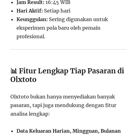
Jam Result:
16:45 WIB
Hari Aktif:
Setiap hari
Keunggulan:
Sering digunakan untuk
eksperimen pola baru oleh pemain
profesional.
📊
Fitur Lengkap Tiap Pasaran di
Olxtoto
Olxtoto bukan hanya menyediakan banyak
pasaran, tapi juga mendukung dengan fitur
analisa lengkap:
Data Keluaran Harian, Mingguan, Bulanan