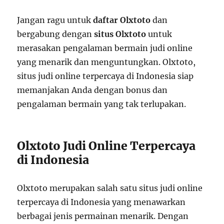
Jangan ragu untuk
daftar Olxtoto
dan
bergabung dengan
situs Olxtoto
untuk
merasakan pengalaman bermain judi online
yang menarik dan menguntungkan. Olxtoto,
situs judi online terpercaya di Indonesia siap
memanjakan Anda dengan bonus dan
pengalaman bermain yang tak terlupakan.
Olxtoto Judi Online Terpercaya
di Indonesia
Olxtoto merupakan salah satu situs judi online
terpercaya di Indonesia yang menawarkan
berbagai jenis permainan menarik. Dengan