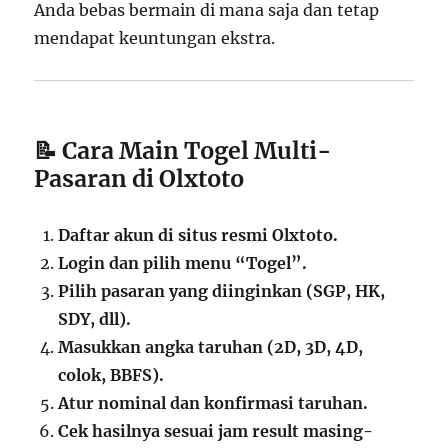
Anda bebas bermain di mana saja dan tetap
mendapat keuntungan ekstra.
📝
Cara Main Togel Multi-
Pasaran di Olxtoto
Daftar akun di situs resmi Olxtoto.
Login dan pilih menu “Togel”.
Pilih pasaran yang diinginkan (SGP, HK,
SDY, dll).
Masukkan angka taruhan (2D, 3D, 4D,
colok, BBFS).
Atur nominal dan konfirmasi taruhan.
Cek hasilnya sesuai jam result masing-