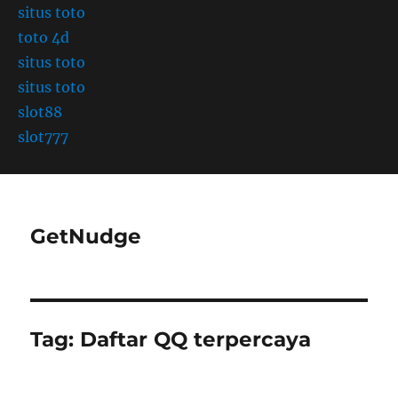
situs toto
toto 4d
situs toto
situs toto
slot88
slot777
GetNudge
Tag:
Daftar QQ terpercaya