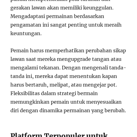
gerakan lawan akan memiliki keunggulan.
Mengadaptasi permainan berdasarkan
pengamatan ini sangat penting untuk meraih
keuntungan.
Pemain harus memperhatikan perubahan sikap
lawan saat mereka mengupgrade tangan atau
mengalami tekanan. Dengan mengenali tanda-
tanda ini, mereka dapat menentukan kapan
harus bertaruh, melipat, atau mengejar pot.
Fleksibilitas dalam strategi bermain
memungkinkan pemain untuk menyesuaikan
diri dengan dinamika permainan yang berubah.
Platform Terpopuler untuk