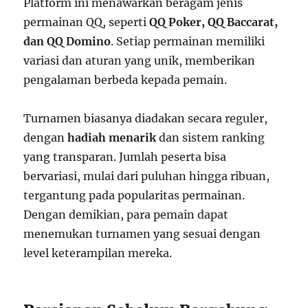
Platform ini menawarkan beragam jenis
permainan QQ, seperti
QQ Poker, QQ Baccarat,
dan QQ Domino
. Setiap permainan memiliki
variasi dan aturan yang unik, memberikan
pengalaman berbeda kepada pemain.
Turnamen biasanya diadakan secara reguler,
dengan
hadiah menarik
dan sistem ranking
yang transparan. Jumlah peserta bisa
bervariasi, mulai dari puluhan hingga ribuan,
tergantung pada popularitas permainan.
Dengan demikian, para pemain dapat
menemukan turnamen yang sesuai dengan
level keterampilan mereka.