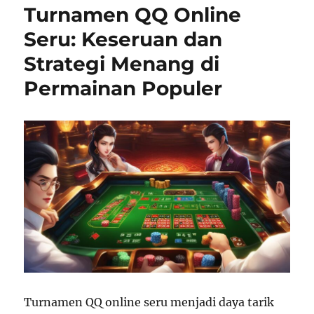
Turnamen QQ Online
Seru: Keseruan dan
Strategi Menang di
Permainan Populer
Turnamen QQ online seru menjadi daya tarik