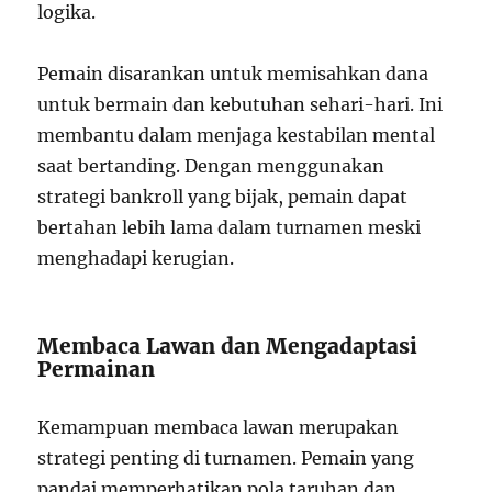
logika.
Pemain disarankan untuk memisahkan dana
untuk bermain dan kebutuhan sehari-hari. Ini
membantu dalam menjaga kestabilan mental
saat bertanding. Dengan menggunakan
strategi bankroll yang bijak, pemain dapat
bertahan lebih lama dalam turnamen meski
menghadapi kerugian.
Membaca Lawan dan Mengadaptasi
Permainan
Kemampuan membaca lawan merupakan
strategi penting di turnamen. Pemain yang
pandai memperhatikan pola taruhan dan