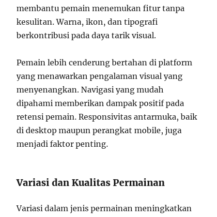
membantu pemain menemukan fitur tanpa
kesulitan. Warna, ikon, dan tipografi
berkontribusi pada daya tarik visual.
Pemain lebih cenderung bertahan di platform
yang menawarkan pengalaman visual yang
menyenangkan. Navigasi yang mudah
dipahami memberikan dampak positif pada
retensi pemain. Responsivitas antarmuka, baik
di desktop maupun perangkat mobile, juga
menjadi faktor penting.
Variasi dan Kualitas Permainan
Variasi dalam jenis permainan meningkatkan