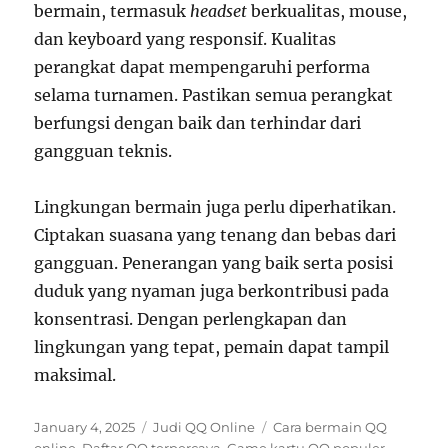
bermain, termasuk
headset
berkualitas, mouse,
dan keyboard yang responsif. Kualitas
perangkat dapat mempengaruhi performa
selama turnamen. Pastikan semua perangkat
berfungsi dengan baik dan terhindar dari
gangguan teknis.
Lingkungan bermain juga perlu diperhatikan.
Ciptakan suasana yang tenang dan bebas dari
gangguan. Penerangan yang baik serta posisi
duduk yang nyaman juga berkontribusi pada
konsentrasi. Dengan perlengkapan dan
lingkungan yang tepat, pemain dapat tampil
maksimal.
P
C
T
January 4, 2025
Judi QQ Online
Cara bermain QQ
o
a
a
online
,
Daftar QQ terpercaya
,
Game kartu QQ populer
,