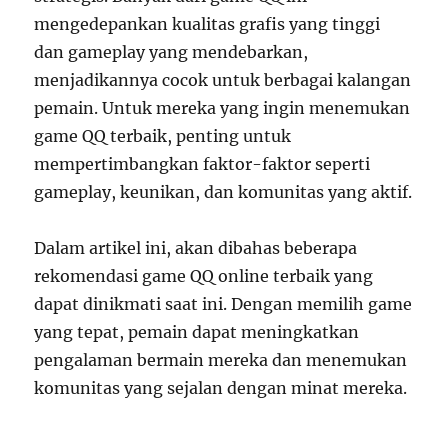
mengedepankan kualitas grafis yang tinggi
dan gameplay yang mendebarkan,
menjadikannya cocok untuk berbagai kalangan
pemain. Untuk mereka yang ingin menemukan
game QQ terbaik, penting untuk
mempertimbangkan faktor-faktor seperti
gameplay, keunikan, dan komunitas yang aktif.
Dalam artikel ini, akan dibahas beberapa
rekomendasi game QQ online terbaik yang
dapat dinikmati saat ini. Dengan memilih game
yang tepat, pemain dapat meningkatkan
pengalaman bermain mereka dan menemukan
komunitas yang sejalan dengan minat mereka.