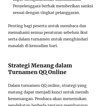
Penyelenggara berhak memberikan sanksi
sesuai dengan tingkat pelanggaran.
Penting bagi peserta untuk membaca dan
memahami semua peraturan sebelum ikut
serta dalam turnamen untuk menghindari
masalah di kemudian hari.
Strategi Menang dalam
Turnamen QQ Online
Dalam turnamen QQ online, strategi yang
matang dapat menjadi kunci untuk meraih
kemenangan. Pembaca akan menemukan
pendekatan berbeda tentang membangun