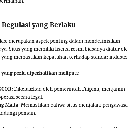
permainan.
n Regulasi yang Berlaku
ulasi merupakan aspek penting dalam mendefinisikan
aya. Situs yang memiliki lisensi resmi biasanya diatur ol
yang memastikan kepatuhan terhadap standar industri
 yang perlu diperhatikan meliputi:
AGCOR:
Dikeluarkan oleh pemerintah Filipina, menjamin
perasi secara legal.
g Malta:
Memastikan bahwa situs menjalani pengawas
indungi pemain.