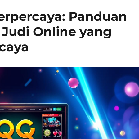
Terpercaya: Panduan
 Judi Online yang
caya