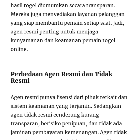
hasil togel diumumkan secara transparan.
Mereka juga menyediakan layanan pelanggan
yang siap membantu pemain setiap saat. Jadi,
agen resmi penting untuk menjaga
kenyamanan dan keamanan pemain togel
online.
Perbedaan Agen Resmi dan Tidak
Resmi
Agen resmi punya lisensi dari pihak terkait dan
sistem keamanan yang terjamin. Sedangkan
agen tidak resmi cenderung kurang
transparan, berisiko penipuan, dan tidak ada
jaminan pembayaran kemenangan. Agen tidak