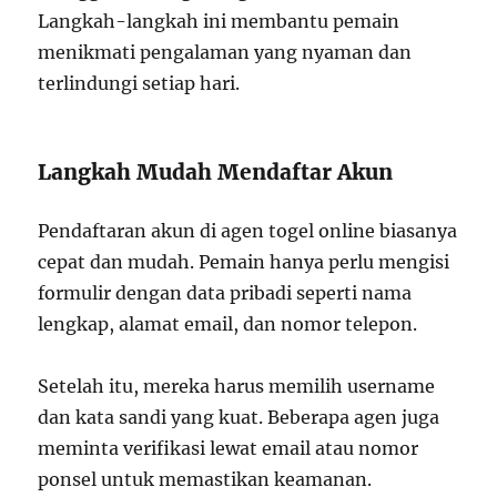
Langkah-langkah ini membantu pemain
menikmati pengalaman yang nyaman dan
terlindungi setiap hari.
Langkah Mudah Mendaftar Akun
Pendaftaran akun di agen togel online biasanya
cepat dan mudah. Pemain hanya perlu mengisi
formulir dengan data pribadi seperti nama
lengkap, alamat email, dan nomor telepon.
Setelah itu, mereka harus memilih username
dan kata sandi yang kuat. Beberapa agen juga
meminta verifikasi lewat email atau nomor
ponsel untuk memastikan keamanan.