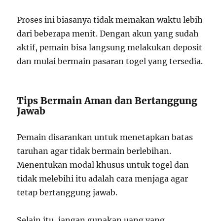
Proses ini biasanya tidak memakan waktu lebih
dari beberapa menit. Dengan akun yang sudah
aktif, pemain bisa langsung melakukan deposit
dan mulai bermain pasaran togel yang tersedia.
Tips Bermain Aman dan Bertanggung
Jawab
Pemain disarankan untuk menetapkan batas
taruhan agar tidak bermain berlebihan.
Menentukan modal khusus untuk togel dan
tidak melebihi itu adalah cara menjaga agar
tetap bertanggung jawab.
Selain itu, jangan gunakan uang yang