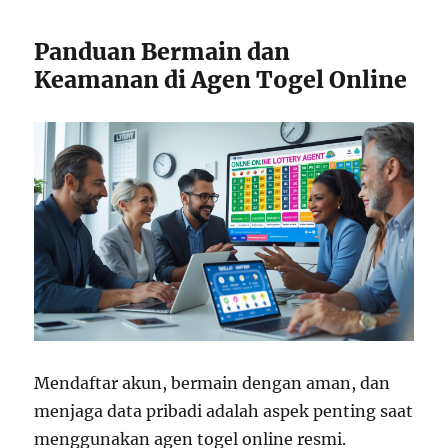
Panduan Bermain dan
Keamanan di Agen Togel Online
Mendaftar akun, bermain dengan aman, dan
menjaga data pribadi adalah aspek penting saat
menggunakan agen togel online resmi.