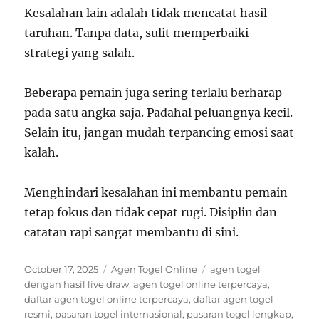
Kesalahan lain adalah tidak mencatat hasil
taruhan. Tanpa data, sulit memperbaiki
strategi yang salah.
Beberapa pemain juga sering terlalu berharap
pada satu angka saja. Padahal peluangnya kecil.
Selain itu, jangan mudah terpancing emosi saat
kalah.
Menghindari kesalahan ini membantu pemain
tetap fokus dan tidak cepat rugi. Disiplin dan
catatan rapi sangat membantu di sini.
P
C
T
October 17, 2025
Agen Togel Online
agen togel
o
a
a
dengan hasil live draw
,
agen togel online terpercaya
,
s
t
g
daftar agen togel online terpercaya
,
daftar agen togel
t
e
s
resmi
,
pasaran togel internasional
,
pasaran togel lengkap
,