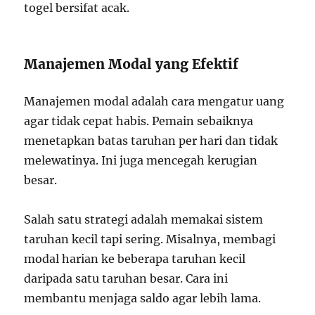
togel bersifat acak.
Manajemen Modal yang Efektif
Manajemen modal adalah cara mengatur uang
agar tidak cepat habis. Pemain sebaiknya
menetapkan batas taruhan per hari dan tidak
melewatinya. Ini juga mencegah kerugian
besar.
Salah satu strategi adalah memakai sistem
taruhan kecil tapi sering. Misalnya, membagi
modal harian ke beberapa taruhan kecil
daripada satu taruhan besar. Cara ini
membantu menjaga saldo agar lebih lama.