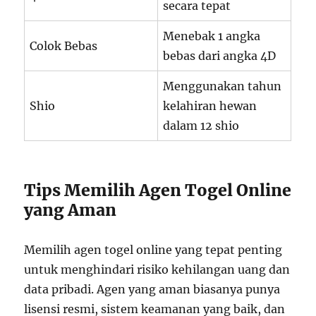
secara tepat
Menebak 1 angka
Colok Bebas
bebas dari angka 4D
Menggunakan tahun
Shio
kelahiran hewan
dalam 12 shio
Tips Memilih Agen Togel Online
yang Aman
Memilih agen togel online yang tepat penting
untuk menghindari risiko kehilangan uang dan
data pribadi. Agen yang aman biasanya punya
lisensi resmi, sistem keamanan yang baik, dan