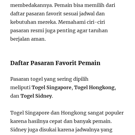
membedakannya. Pemain bisa memilih dari
daftar pasaran favorit sesuai jadwal dan
kebutuhan mereka. Memahami ciri-ciri
pasaran resmi juga penting agar taruhan
berjalan aman.
Daftar Pasaran Favorit Pemain
Pasaran togel yang sering dipilih
meliputi
Togel Singapore
,
Togel Hongkong
,
dan
Togel Sidney
.
Togel Singapore dan Hongkong sangat populer
karena hasilnya cepat dan banyak pemain.
Sidney juga disukai karena jadwalnya yang