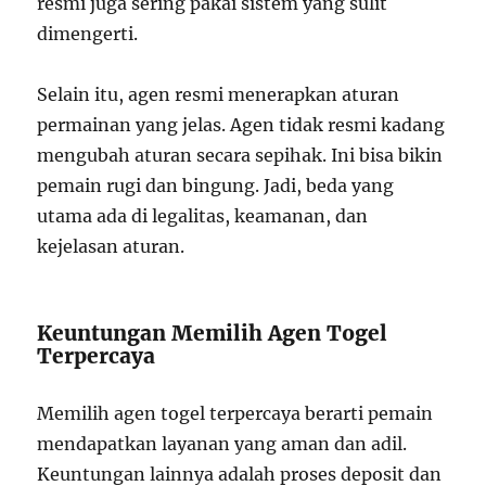
resmi juga sering pakai sistem yang sulit
dimengerti.
Selain itu, agen resmi menerapkan aturan
permainan yang jelas. Agen tidak resmi kadang
mengubah aturan secara sepihak. Ini bisa bikin
pemain rugi dan bingung. Jadi, beda yang
utama ada di legalitas, keamanan, dan
kejelasan aturan.
Keuntungan Memilih Agen Togel
Terpercaya
Memilih agen togel terpercaya berarti pemain
mendapatkan layanan yang aman dan adil.
Keuntungan lainnya adalah proses deposit dan