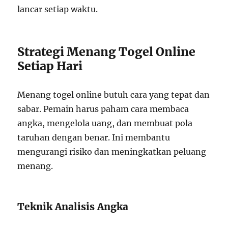
lancar setiap waktu.
Strategi Menang Togel Online
Setiap Hari
Menang togel online butuh cara yang tepat dan
sabar. Pemain harus paham cara membaca
angka, mengelola uang, dan membuat pola
taruhan dengan benar. Ini membantu
mengurangi risiko dan meningkatkan peluang
menang.
Teknik Analisis Angka