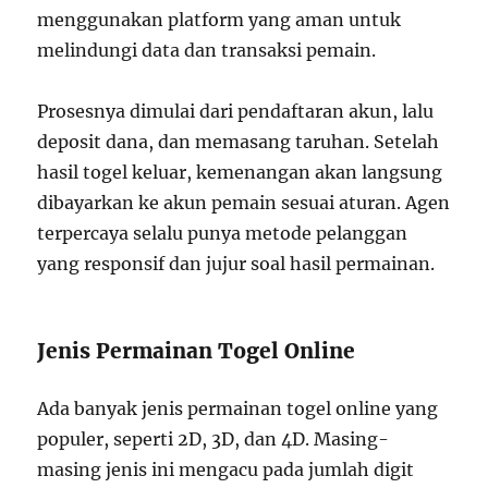
menggunakan platform yang aman untuk
melindungi data dan transaksi pemain.
Prosesnya dimulai dari pendaftaran akun, lalu
deposit dana, dan memasang taruhan. Setelah
hasil togel keluar, kemenangan akan langsung
dibayarkan ke akun pemain sesuai aturan. Agen
terpercaya selalu punya metode pelanggan
yang responsif dan jujur soal hasil permainan.
Jenis Permainan Togel Online
Ada banyak jenis permainan togel online yang
populer, seperti 2D, 3D, dan 4D. Masing-
masing jenis ini mengacu pada jumlah digit