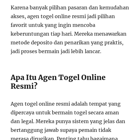
Karena banyak pilihan pasaran dan kemudahan
akses, agen togel online resmi jadi pilihan
favorit untuk yang ingin mencoba
keberuntungan tiap hari. Mereka menawarkan
metode deposito dan penarikan yang praktis,
jadi proses bermain jadi lebih lancar.
Apa Itu Agen Togel Online
Resmi?
Agen togel online resmi adalah tempat yang
dipercaya untuk bermain togel secara aman
dan legal. Mereka punya sistem yang jelas dan
bertanggung jawab supaya pemain tidak
merasa dirugikan. Penting tahu bagaimana